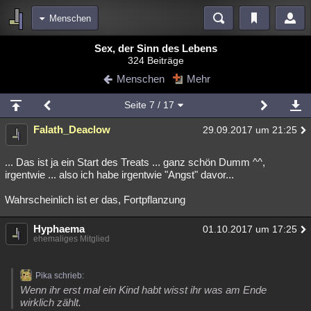
Menschen
Bereiche
Sex, der Sinn des Lebens
324 Beiträge
Echtzeit
Diskussionen
Blogs
Videos
Statistiken
Menschen
Mehr
Chat
Wiki
Neuigkeiten
Seite
7
/ 17
meine Rubriken
Falath_Deaclow
29.09.2017 um 21:25
Menschen
Wissenschaft
Politik
Mystery
Kriminalfälle
Spiritualität
Verschwörungen
Technologie
Ufologie
... Das ist ja ein Start des Treats ... ganz schön Dumm ^^,
irgentwie ... also ich habe irgentwie "Angst" davor...
Natur
Umfragen
Unterhaltung
Wahrscheinlich ist er das, Fortpflanzung
weitere Rubriken
Hyphaema
Philosophie
Träume
Orte
Esoterik
01.10.2017 um 17:25
Literatur
ehemaliges Mitglied
Astronomie
Helpdesk
Gruppen
Gaming
Filme
Pika schrieb:
Musik
Clash
Verbesserungen
Allmystery
English
Wenn ihr erst mal ein Kind habt wisst ihr was am Ende
wirklich zählt.
Übersichten