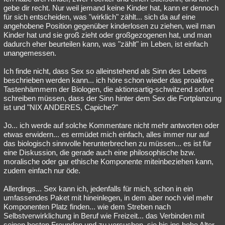
gebe dir recht. Nur weil jemand keine Kinder hat, kann er dennoch
für sich entscheiden, was "wirklich" zählt... sich da auf eine
angehobene Position gegenüber kinderlosen zu ziehen, weil man
Kinder hat und sie groß zieht oder großgezogenen hat, und man
dadurch eher beurteilen kann, was "zählt" im Leben, ist einfach
unangemessen.
Ich finde nicht, dass Sex so alleinstehend als Sinn des Lebens
beschrieben werden kann... ich höre schon wieder das proaktive
Tastenhämmern der Biologen, die aktionsartig-schwitzend sofort
schreiben müssen, dass der Sinn hinter dem Sex die Fortplanzung
ist und "NIX ANDERES, Capiche?"
Jo... ich werde auf solche Kommentare nicht mehr antworten oder
etwas erwidern... es ermüdet mich einfach, alles immer nur auf
das biologisch sinnvolle herunterbrechen zu müssen... es ist für
eine Diskussion, die gerade auch eine philosophische bzw.
moralische oder gar ethische Komponente miteinbeziehen kann,
zudem einfach nur öde.
Allerdings... Sex kann ich, jedenfalls für mich, schon in ein
umfassendes Paket mit hineinlegen, in dem aber noch viel mehr
Komponenten Platz finden... wie dem Streben nach
Selbstverwirklichung in Beruf wie Freizeit... das Verbinden mit
seinen besten Freunden und zu versuchen, sie bis ins hohe Alter