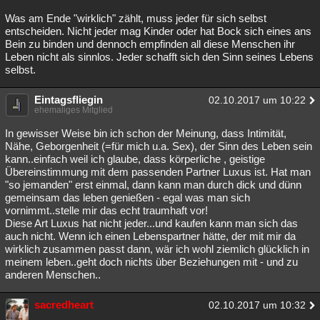
Besucht
Teilgenommen
Alle
Neue
Geschlossen
Was am Ende "wirklich" zählt, muss jeder für sich selbst
entscheiden. Nicht jeder mag Kinder oder hat Bock sich eines ans
Bein zu binden und dennoch empfinden all diese Menschen ihr
Lesenswert
Schlüsselwörter
Leben nicht als sinnlos. Jeder schafft sich den Sinn seines Lebens
selbst.
Eintagsfliegin
02.10.2017 um 10:22
ehemaliges Mitglied
In gewisser Weise bin ich schon der Meinung, dass Intimität,
Nähe, Geborgenheit (=für mich u.a. Sex), der Sinn des Leben sein
kann..einfach weil ich glaube, dass körperliche , geistige
Übereinstimmung mit dem passenden Partner Luxus ist. Hat man
"so jemanden" erst einmal, dann kann man durch dick und dünn
gemeinsam das leben genießen - egal was man sich
vornimmt..stelle mir das echt traumhaft vor!
Diese Art Luxus hat nicht jeder...und kaufen kann man sich das
auch nicht. Wenn ich einen Lebenspartner hätte, der mit mir da
wirklich zusammen passt dann, wär ich wohl ziemlich glücklich in
meinem leben..geht doch nichts über Beziehungen mit - und zu
anderen Menschen..
sacredheart
02.10.2017 um 10:32