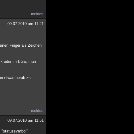
melden
09.07.2010 um 11:21
einen Finger als Zeichen
erk oder im Büro, man
ten etwas herab zu
melden
09.07.2010 um 11:51
n "statussymbol"