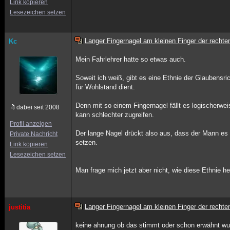
Link kopieren
Lesezeichen setzen
Langer Fingernagel am kleinen Finger der rech
Kc
Mein Fahrlehrer hatte so etwas auch.
Soweit ich weiß, gibt es eine Ethnie der Glaubensr
für Wohlstand dient.
Denn mit so einem Fingernagel fällt es logischerwei
dabei seit 2008
kann schlechter zugreifen.
Profil anzeigen
Der lange Nagel drückt also aus, dass der Mann es n
Private Nachricht
setzen.
Link kopieren
Lesezeichen setzen
Man frage mich jetzt aber nicht, wie diese Ethnie h
Langer Fingernagel am kleinen Finger der rech
justitia
keine ahnung ob das stimmt oder schon erwähnt wurd