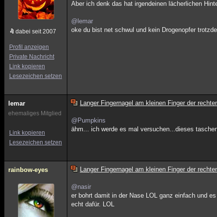
Aber ich denk das hat irgendeinen lächerlichen Hinte
@lemar
oke du bist net schwul und kein Drogenopfer trotz
dabei seit 2007
Profil anzeigen
Private Nachricht
Link kopieren
Lesezeichen setzen
Langer Fingernagel am kleinen Finger der rech
lemar
ehemaliges Mitglied
@Pumpkins
ähm... ich werde es mal versuchen...dieses tasche
Link kopieren
Lesezeichen setzen
Langer Fingernagel am kleinen Finger der rech
rainbow-eyes
@nasir
er bohrt damit in der Nase LOL ganz einfach und es 
echt dafür. LOL