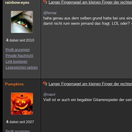
Langer Fingernagel am kleinen Finger der rech
rainbow-eyes
@lemar
haha genau aus dem selben grund hatte bei uns einer
damit nicht rum wenn jemand das fragt. LOL oder?
dabei seit 2010
Profil anzeigen
Private Nachricht
Link kopieren
Lesezeichen setzen
Langer Fingernagel am kleinen Finger der rech
Pumpkins
@nasir
Viell ist er auch ein begabter Gitarrenspieler der s
dabei seit 2007
Profil anzeigen