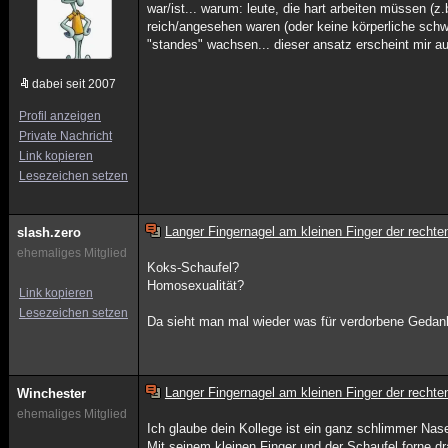
war/ist... warum: leute, die hart arbeiten müssen (z
reich/angesehen waren (oder keine körperliche schwe
"standes" wachsen... dieser ansatz erscheint mir auc
dabei seit 2007
Profil anzeigen
Private Nachricht
Link kopieren
Lesezeichen setzen
Langer Fingernagel am kleinen Finger der rech
slash.zero
ehemaliges Mitglied
Koks-Schaufel?
Homosexualität?
Link kopieren
Lesezeichen setzen
Da sieht man mal wieder was für verdorbene Gedan
Langer Fingernagel am kleinen Finger der rech
Winchester
ehemaliges Mitglied
Ich glaube dein Kollege ist ein ganz schlimmer Nas
Mit seinem kleinen Finger und der Schaufel forne dra