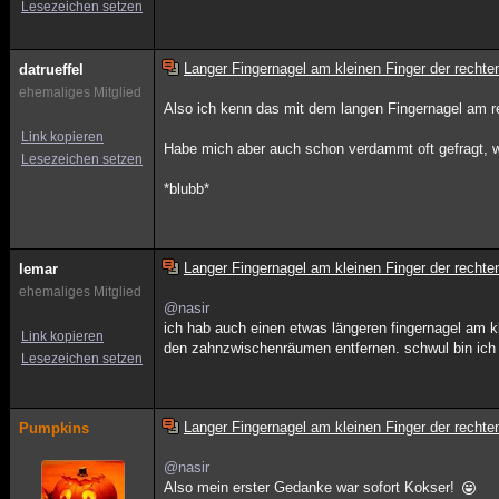
Lesezeichen setzen
Langer Fingernagel am kleinen Finger der rech
datrueffel
ehemaliges Mitglied
Also ich kenn das mit dem langen Fingernagel am re
Link kopieren
Habe mich aber auch schon verdammt oft gefragt, 
Lesezeichen setzen
*blubb*
Langer Fingernagel am kleinen Finger der rech
lemar
ehemaliges Mitglied
@nasir
ich hab auch einen etwas längeren fingernagel am kl
Link kopieren
den zahnzwischenräumen entfernen. schwul bin ich 
Lesezeichen setzen
Langer Fingernagel am kleinen Finger der rech
Pumpkins
@nasir
Also mein erster Gedanke war sofort Kokser!