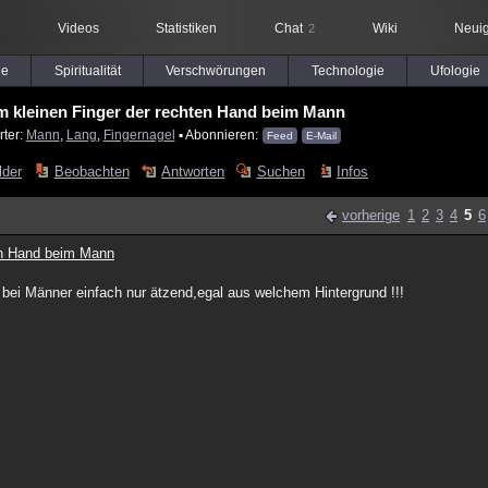
Videos
Statistiken
Chat
Wiki
Neuig
2
le
Spiritualität
Verschwörungen
Technologie
Ufologie
m kleinen Finger der rechten Hand beim Mann
rter:
Mann
,
Lang
,
Fingernagel
▪ Abonnieren:
Feed
E-Mail
lder
Beobachten
Antworten
Suchen
Infos
vorherige
1
2
3
4
5
6
ten Hand beim Mann
l bei Männer einfach nur ätzend,egal aus welchem Hintergrund !!!