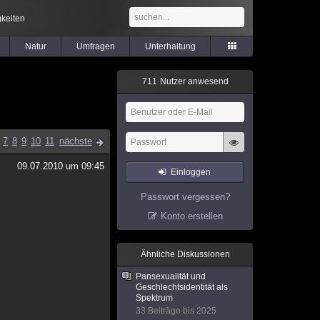
keiten
Natur
Umfragen
Unterhaltung
7
1
1
Nutzer anwesend
7
8
9
10
11
nächste
09.07.2010 um 09:45
Einloggen
Passwort vergessen?
Konto erstellen
Ähnliche Diskussionen
Pansexualität und
Geschlechtsidentität als
Spektrum
33 Beiträge bis 2025