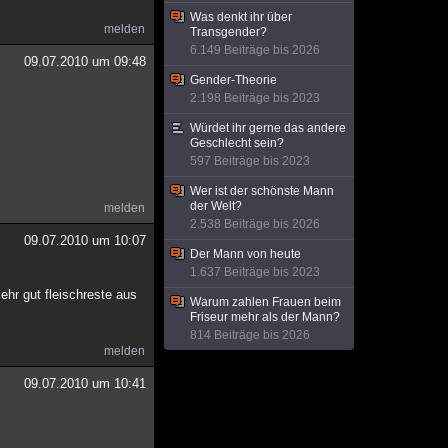
Was denkt ihr über
melden
Transgender?
6.149 Beiträge bis 2026
09.07.2010 um 09:48
Gender-Theorie
2.198 Beiträge bis 2023
Würdet ihr gerne das andere
Geschlecht sein?
597 Beiträge bis 2023
Wer ist der schönste Mann
der Welt?
melden
2.538 Beiträge bis 2026
09.07.2010 um 10:07
Der Mann von heute
1.637 Beiträge bis 2023
ehr gut fleischreste aus
Warum zahlen Frauen beim
Friseur mehr als der Mann?
814 Beiträge bis 2026
melden
09.07.2010 um 10:41