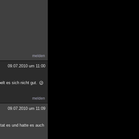
melden
09.07.2010 um 11:00
lt es sich nicht gut.
melden
09.07.2010 um 11:09
 tat es und hatte es auch