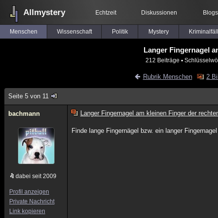
Allmystery
Echtzeit
Diskussionen
Blogs
Menschen
Wissenschaft
Politik
Mystery
Kriminalfäl
Langer Fingernagel a
212 Beiträge
▪ Schlüsselwö
Rubrik Menschen
2 Bi
Seite 5 von 11
Langer Fingernagel am kleinen Finger der rech
bachmann
Finde lange Fingernägel bzw. ein langer Fingernage
dabei seit 2009
Profil anzeigen
Private Nachricht
Link kopieren