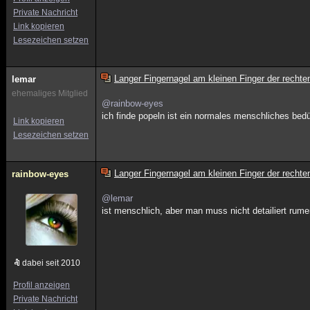
Private Nachricht
Link kopieren
Lesezeichen setzen
Langer Fingernagel am kleinen Finger der rech
lemar
ehemaliges Mitglied
@rainbow-eyes
ich finde popeln ist ein normales menschliches bedü
Link kopieren
Lesezeichen setzen
Langer Fingernagel am kleinen Finger der rech
rainbow-eyes
@lemar
ist menschlich, aber man muss nicht detailiert rum
dabei seit 2010
Profil anzeigen
Private Nachricht