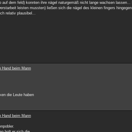
.b auf dem feld) konnten ihre nägel naturgemäß nicht lange wachsen lassen... 
rstarbeit leisten mussten) ließen sich die nägel des kleinen fingers hingegen 
h relativ plausibel...
ten Hand beim Mann
ken die Leute haben
ten Hand beim Mann
enpobler.
n holt er sich die