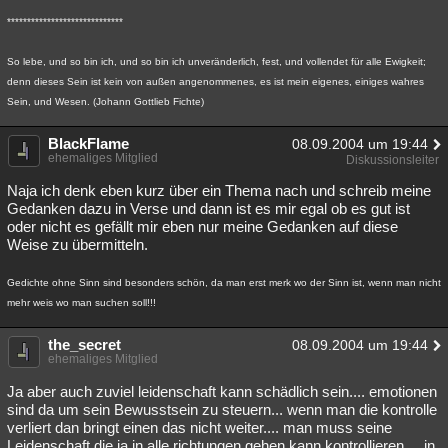
*****************************
So lebe, und so bin ich, und so bin ich unveränderlich, fest, und vollendet für alle Ewigkeit;
denn dieses Sein ist kein von außen angenommenes, es ist mein eigenes, einiges wahres
Sein, und Wesen. (Johann Gottlieb Fichte)
BlackFlame
08.09.2004 um 19:44
ehemaliges Mitglied
Diskussionsleiter
Naja ich denk eben kurz über ein Thema nach und schreib meine
Gedanken dazu in Verse und dann ist es mir egal ob es gut ist
oder nicht es gefällt mir eben nur meine Gedanken auf diese
Weise zu übermitteln.
Gedichte ohne Sinn sind besonders schön, da man erst merk wo der Sinn ist, wenn man nicht
mehr weis wo man suchen soll!!!
the_secret
08.09.2004 um 19:44
ehemaliges Mitglied
Ja aber auch zuviel leidenschaft kann schädlich sein.... emotionen
sind da um sein Bewusstsein zu steuern... wenn man die kontrolle
verliert dan bringt einen das nicht weiter.... man muss seine
Leidenschaft die ja in alle richtungen gehen kann kontrollieren.... in