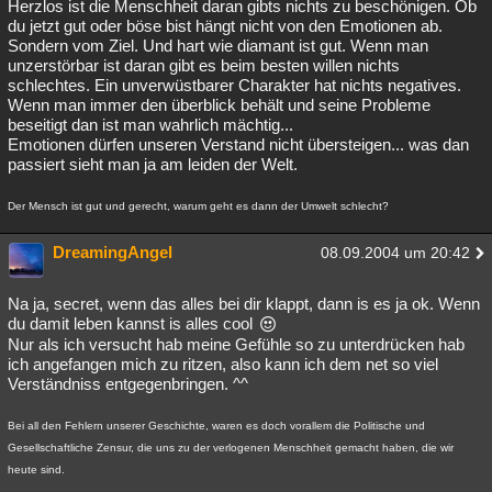
Herzlos ist die Menschheit daran gibts nichts zu beschönigen. Ob
du jetzt gut oder böse bist hängt nicht von den Emotionen ab.
Sondern vom Ziel. Und hart wie diamant ist gut. Wenn man
unzerstörbar ist daran gibt es beim besten willen nichts
schlechtes. Ein unverwüstbarer Charakter hat nichts negatives.
Wenn man immer den überblick behält und seine Probleme
beseitigt dan ist man wahrlich mächtig...
Emotionen dürfen unseren Verstand nicht übersteigen... was dan
passiert sieht man ja am leiden der Welt.
Der Mensch ist gut und gerecht, warum geht es dann der Umwelt schlecht?
DreamingAngel
08.09.2004 um 20:42
Na ja, secret, wenn das alles bei dir klappt, dann is es ja ok. Wenn
du damit leben kannst is alles cool
Nur als ich versucht hab meine Gefühle so zu unterdrücken hab
ich angefangen mich zu ritzen, also kann ich dem net so viel
Verständniss entgegenbringen. ^^
Bei all den Fehlern unserer Geschichte, waren es doch vorallem die Politische und
Gesellschaftliche Zensur, die uns zu der verlogenen Menschheit gemacht haben, die wir
heute sind.