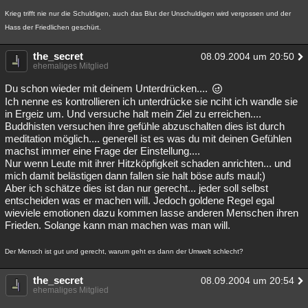
Krieg trifft nie nur die Schuldigen, auch das Blut der Unschuldigen wird vergossen und der
Hass der Friedlichen geschürt.
the_secret
08.09.2004 um 20:50
ehemaliges Mitglied
Du schon wieder mit deinem Unterdrücken....
Ich nenne es kontrollieren ich unterdrücke sie nciht ich wandle sie
in Ergeiz um. Und versuche halt mein Ziel zu erreichen....
Buddhisten versuchen ihre gefühle abzuschalten dies ist durch
meditation möglich.... generell ist es was du mit deinen Gefühlen
machst immer eine Frage der Einstellung....
Nur wenn Leute mit ihrer Hitzköpfigkeit schaden anrichten... und
mich damit belästigen dann fallen sie halt böse aufs maul;)
Aber ich schätze dies ist dan nur gerecht... jeder soll selbst
entscheiden was er machen will. Jedoch goldene Regel egal
wieviele emotionen dazu kommen lasse anderen Menschen ihren
Frieden. Solange kann man machen was man will.
Der Mensch ist gut und gerecht, warum geht es dann der Umwelt schlecht?
the_secret
08.09.2004 um 20:54
ehemaliges Mitglied