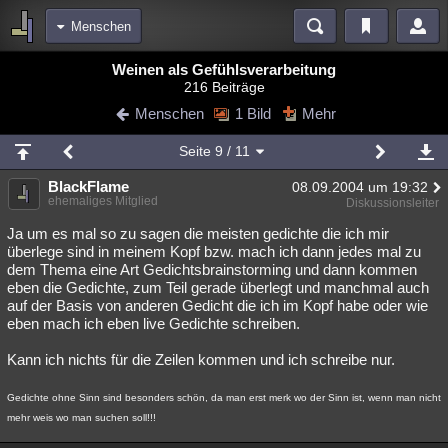
Menschen
Bereiche
Weinen als Gefühlsverarbeitung
216 Beiträge
Echtzeit
Diskussionen
Blogs
Videos
Statistiken
Menschen
1 Bild
Mehr
Chat
Wiki
Neuigkeiten
Seite
9
/ 11
meine Rubriken
BlackFlame
08.09.2004 um 19:32
Menschen
Wissenschaft
Politik
Mystery
Kriminalfälle
ehemaliges Mitglied
Diskussionsleiter
Spiritualität
Verschwörungen
Technologie
Ufologie
Ja um es mal so zu sagen die meisten gedichte die ich mir
überlege sind in meinem Kopf bzw. mach ich dann jedes mal zu
dem Thema eine Art Gedichtsbrainstorming und dann kommen
Natur
Umfragen
Unterhaltung
eben die Gedichte, zum Teil gerade überlegt und manchmal auch
weitere Rubriken
auf der Basis von anderen Gedicht die ich im Kopf habe oder wie
eben mach ich eben live Gedichte schreiben.
Philosophie
Träume
Orte
Esoterik
Literatur
Kann ich nichts für die Zeilen kommen und ich schreibe nur.
Astronomie
Helpdesk
Gruppen
Gaming
Filme
Gedichte ohne Sinn sind besonders schön, da man erst merk wo der Sinn ist, wenn man nicht
Musik
Clash
Verbesserungen
Allmystery
English
mehr weis wo man suchen soll!!!
Übersichten