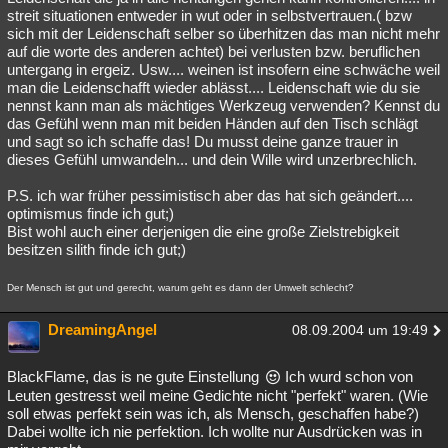
streit situationen entweder in wut oder in selbstvertrauen.( bzw
sich mit der Leidenschaft selber so überhitzen das man nicht mehr
auf die worte des anderen achtet) bei verlusten bzw. beruflichen
untergang in ergeiz. Usw.... weinen ist insofern eine schwäche weil
man die Leidenschafft wieder ablässt.... Leidenschaft wie du sie
nennst kann man als mächtiges Werkzeug verwenden? Kennst du
das Gefühl wenn man mit beiden Händen auf den Tisch schlägt
und sagt so ich schaffe das! Du musst deine ganze trauer in
dieses Gefühl umwandeln... und dein Wille wird unzerbrechlich.
P.S. ich war früher pessimistisch aber das hat sich geändert....
optimismus finde ich gut;)
Bist wohl auch einer derjenigen die eine große Zielstrebigkeit
besitzen silith finde ich gut;)
Der Mensch ist gut und gerecht, warum geht es dann der Umwelt schlecht?
DreamingAngel
08.09.2004 um 19:49
BlackFlame, das is ne gute Einstellung
Ich wurd schon von
Leuten gestresst weil meine Gedichte nicht "perfekt" waren. (Wie
soll etwas perfekt sein was ich, als Mensch, geschaffen habe?)
Dabei wollte ich nie perfektion. Ich wollte nur Ausdrücken was in