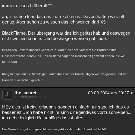
immer dieses h überall ^^
Ja, is schon klar das das zum kotzen is. Davon hatten wirs oft
genug. Aber schön zu wissen das ich weinen darf
BlackFlame. Der übergang war das ich geritzt hab und deswegen
nicht weinen konnte. Und deswegen weinen gut finde.
Bei all den Fehlern unserer Geschichte, waren es doch vorallem die Politische und
Gesellschaftliche Zensur, die uns zu der verlogenen Menschheit gemacht haben, die wir
heute sind.
Krieg trifft nie nur die Schuldigen, auch das Blut der Unschuldigen wird vergossen und der
Hass der Friedlichen geschürt.
the_secret
09.09.2004 um 20:27
ehemaliges Mitglied
HEy dies ist keine erlaubnis sondern einfach nur sage ich das es
besser ist... ich habe nicht im sinn dir irgendwas vorzuschreiben...
ich gebe lediglich Ratschläge das ist alles....
Der Mensch ist gut und gerecht, warum geht es dann der Umwelt schlecht?