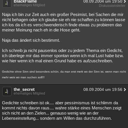
BlackFlame
08.09.2004 um 19:50
ehemaliges Mitglied
Diskussionsleiter
Naja ich bin zur Zeit auch ein großer Pesimist, bei Sachen die mir
nicht behagen oder ich glaube sie eh nie schaffen zu können lasse
ich los da ich es verschwenderisch finde etwas zu probieren das
meiner Meinung nach eh in die Hose geht.
Naja das ändert sich bestimmt.
Ich schreib ja nicht pausenlos oder zu jedem Thema ein Gedicht,
ich überlege mir das immer spontan wenn ich mal Lust habe bzw.
wie hier wenn ich mal einen Grund habe es aufzuschreiben.
Gedichte ohne Sinn sind besonders schön, da man erst merk wo der Sinn ist, wenn man nicht
mehr weis wo man suchen soll!!!
the_secret
08.09.2004 um 19:56
ehemaliges Mitglied
Gedichte schreiben ist ok.... aber pessimismus ist schlimm da
kommt nichts davon raus.... wahre stärke eines Menschen zeigt
sich nicht an den Zielen... genauso wenig wie an der
Lebenseinstellung... sondern am Willen das durchzuführen.