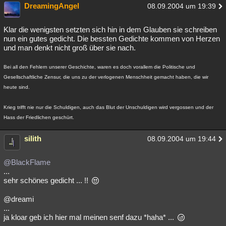
DreamingAngel
08.09.2004 um 19:39
Besucht
Teilgenommen
Alle
Neue
Geschlossen
Klar die wenigsten setzten sich hin in dem Glauben sie schreiben
Lesenswert
Schlüsselwörter
nun ein gutes gedicht. Die bessten Gedichte kommen von Herzen
und man denkt nicht groß über sie nach.
Bei all den Fehlern unserer Geschichte, waren es doch vorallem die Politische und
Gesellschaftliche Zensur, die uns zu der verlogenen Menschheit gemacht haben, die wir
heute sind.
Krieg trifft nie nur die Schuldigen, auch das Blut der Unschuldigen wird vergossen und der
Hass der Friedlichen geschürt.
silith
08.09.2004 um 19:44
@BlackFlame
...
sehr schönes gedicht ... !!
@dreami
...
ja kloar geb ich hier mal meinen senf dazu *haha* ...