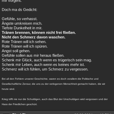
mir vorgeht.
Doch ma ds Gedicht:
Gefühle, so verhasst.
Ängste umkreisen mich.
Tiefste Dunkelheit in mir.
Tränen brennen, können nicht frei fließen.
Nicht den Schmerz davon waschen.
Rote Tränen will ich sehen.
Rote Tränen will ich spüren.
Angst soll gehen.
Gefühle sollen aus mir heraus fließen.
Schenk mir Glück, auch wenn es trügerisch sein mag.
Schenk mir Leben, auch wenn es keines mehr ist.
Schmerz will ich fühlen, um Schmerz zu vergessen.
Bei all den Fehlern unserer Geschichte, waren es doch vorallem die Politische und
Gesellschaftliche Zensur, die uns zu der verlogenen Menschheit gemacht haben, die wir
heute sind.
Krieg trifft nie nur die Schuldigen, auch das Blut der Unschuldigen wird vergossen und der
Hass der Friedlichen geschürt.