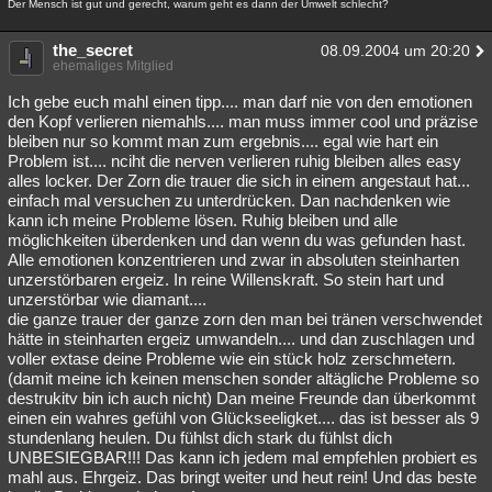
Der Mensch ist gut und gerecht, warum geht es dann der Umwelt schlecht?
the_secret
08.09.2004 um 20:20
ehemaliges Mitglied
Ich gebe euch mahl einen tipp.... man darf nie von den emotionen
den Kopf verlieren niemahls.... man muss immer cool und präzise
bleiben nur so kommt man zum ergebnis.... egal wie hart ein
Problem ist.... nciht die nerven verlieren ruhig bleiben alles easy
alles locker. Der Zorn die trauer die sich in einem angestaut hat...
einfach mal versuchen zu unterdrücken. Dan nachdenken wie
kann ich meine Probleme lösen. Ruhig bleiben und alle
möglichkeiten überdenken und dan wenn du was gefunden hast.
Alle emotionen konzentrieren und zwar in absoluten steinharten
unzerstörbaren ergeiz. In reine Willenskraft. So stein hart und
unzerstörbar wie diamant....
die ganze trauer der ganze zorn den man bei tränen verschwendet
hätte in steinharten ergeiz umwandeln.... und dan zuschlagen und
voller extase deine Probleme wie ein stück holz zerschmetern.
(damit meine ich keinen menschen sonder altägliche Probleme so
destrukitv bin ich auch nicht) Dan meine Freunde dan überkommt
einen ein wahres gefühl von Glückseeligket.... das ist besser als 9
stundenlang heulen. Du fühlst dich stark du fühlst dich
UNBESIEGBAR!!! Das kann ich jedem mal empfehlen probiert es
mahl aus. Ehrgeiz. Das bringt weiter und heut rein! Und das beste