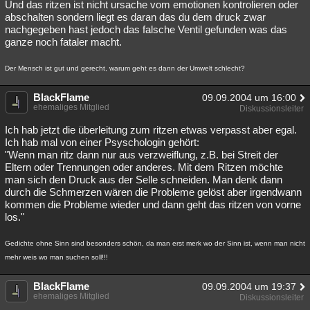
Und das ritzen ist nicht ursache vom emotionen kontrolieren oder
abschalten sondern liegt es daran das du dem druck zwar
nachgegeben hast jedoch das falsche Ventil gefunden was das
ganze noch fataler macht.
Der Mensch ist gut und gerecht, warum geht es dann der Umwelt schlecht?
BlackFlame
09.09.2004 um 16:00
ehemaliges Mitglied
Diskussionsleiter
Ich hab jetzt die überleitung zum ritzen etwas verpasst aber egal.
Ich hab mal von einer Psyschologin gehört:
"Wenn man ritz dann nur aus verzweiflung, z.B. bei Streit der
Eltern oder Trennungen oder anderes. Mit dem Ritzen möchte
man sich den Druck aus der Selle schneiden. Man denk dann
durch die Schmerzen wären die Probleme gelöst aber irgendwann
kommen die Probleme wieder und dann geht das ritzen von vorne
los."
Gedichte ohne Sinn sind besonders schön, da man erst merk wo der Sinn ist, wenn man nicht
mehr weis wo man suchen soll!!!
BlackFlame
09.09.2004 um 19:37
ehemaliges Mitglied
Diskussionsleiter