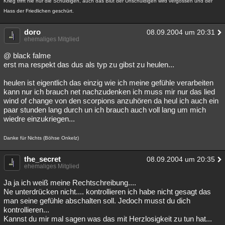
Krieg trifft nie nur die Schuldigen, auch das Blut der Unschuldigen wird vergossen und der
Hass der Friedlichen geschürt.
doro
08.09.2004 um 20:31
ehemaliges Mitglied
@ black falme
erst ma respekt das dus als typ zu gibst zu heulen...
heulen ist eigentlich das einzig wie ich meine gefühle verarbeiten
kann nur ich brauch net nachzudenken ich muss mir nur das lied
wind of change von den scorpions anzuhören da heul ich auch ein
paar stunden lang durch un ich brauch auch voll lang um mich
wiedre einzukriegen...
Danke für Nichts (Böhse Onkelz)
the_secret
08.09.2004 um 20:35
ehemaliges Mitglied
Ja ja ich weiß meine Rechtschreibung....
Ne unterdrücken nicht.... kontrollieren ich habe nicht gesagt das
man seine gefühle abschalten soll. Jedoch musst du dich
kontrollieren...
Kannst du mir mal sagen was das mit Herzlosigkeit zu tun hat...