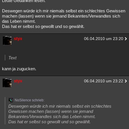
Leute Gedanken lesen.
Besucht
Teilgenommen
Alle
Neue
Geschlossen
Deswegen würde ich mir niemals selbst ein schlechtes Gewissen
machen (lassen) wenn sie jemand Bekanntes/Verwandtes sich
Lesenswert
Schlüsselwörter
das Leben nimmt.
Das hat er selbst so gewollt und so gewählt.
styx
06.04.2010 um 23:20
Text
kann ja zugucken.
styx
06.04.2010 um 23:22
NoSilence schrieb:
Deswegen würde ich mir niemals selbst ein schlechtes
Gewissen machen (lassen) wenn sie jemand
Bekanntes/Verwandtes sich das Leben nimmt.
Das hat er selbst so gewollt und so gewählt.