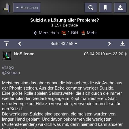
Menschen
Bereiche
Suizid als Lösung aller Probleme?
1.157 Beiträge
Echtzeit
Diskussionen
Blogs
Videos
Statistiken
Menschen
1 Bild
Mehr
Chat
Wiki
Neuigkeiten
2
Seite
43
/ 58
meine Rubriken
NoSilence
06.04.2010 um 23:20
Menschen
Wissenschaft
Politik
Mystery
Kriminalfälle
Spiritualität
Verschwörungen
Technologie
Ufologie
@styx
@Koman
Natur
Umfragen
Unterhaltung
Meistens sind das aber genau die Menschen, die wie Asche aus
weitere Rubriken
der Phönix steigen. Aus der Ecke kommen weniger Suizide.
Eine große Rolle spielen Selbstzweifel, die sich durch die immer
Philosophie
Träume
Orte
Esoterik
Literatur
wiederholenden Gedankengänge im Kopf manifestieren. Statt
seine Energie auf Hilfe zu verwenden, verwendet man diese für
Astronomie
Helpdesk
Gruppen
Gaming
Filme
den Suizid.
Die wenigsten Suizide sind spontan, die meisten wurden von
Musik
Clash
Verbesserungen
Allmystery
English
langer Hand geplant. Und davon bekommen die wenigsten
(Außenstehenden) wirklich was mit, denn niemand kann anderer
Übersichten