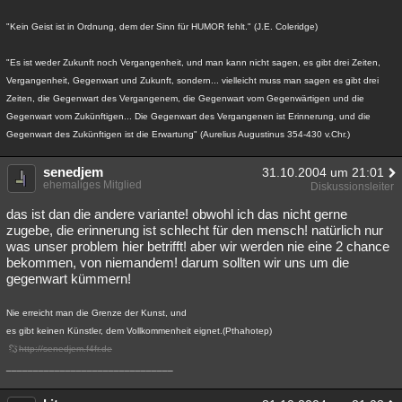
"Kein Geist ist in Ordnung, dem der Sinn für HUMOR fehlt." (J.E. Coleridge)
"Es ist weder Zukunft noch Vergangenheit, und man kann nicht sagen, es gibt drei Zeiten,
Vergangenheit, Gegenwart und Zukunft, sondern... vielleicht muss man sagen es gibt drei
Zeiten, die Gegenwart des Vergangenem, die Gegenwart vom Gegenwärtigen und die
Gegenwart vom Zukünftigen... Die Gegenwart des Vergangenen ist Erinnerung, und die
Gegenwart des Zukünftigen ist die Erwartung" (Aurelius Augustinus 354-430 v.Chr.)
senedjem
31.10.2004 um 21:01
ehemaliges Mitglied
Diskussionsleiter
das ist dan die andere variante! obwohl ich das nicht gerne
zugebe, die erinnerung ist schlecht für den mensch! natürlich nur
was unser problem hier betrifft! aber wir werden nie eine 2 chance
bekommen, von niemandem! darum sollten wir uns um die
gegenwart kümmern!
Nie erreicht man die Grenze der Kunst, und
es gibt keinen Künstler, dem Vollkommenheit eignet.(Pthahotep)
http://senedjem.f4fr.de
_______________________________