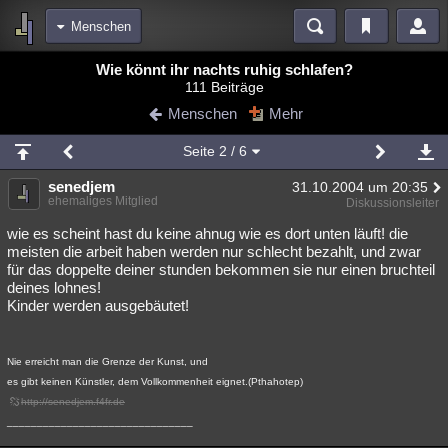
Menschen
Bereiche
Wie könnt ihr nachts ruhig schlafen?
111 Beiträge
Echtzeit
Diskussionen
Blogs
Videos
Statistiken
Menschen
Mehr
Chat
Wiki
Neuigkeiten
2
Seite
2
/ 6
meine Rubriken
senedjem
31.10.2004 um 20:35
Menschen
Wissenschaft
Politik
Mystery
Kriminalfälle
ehemaliges Mitglied
Diskussionsleiter
Spiritualität
Verschwörungen
Technologie
Ufologie
wie es scheint hast du keine ahnug wie es dort unten läuft! die
meisten die arbeit haben werden nur schlecht bezahlt, und zwar
für das doppelte deiner stunden bekommen sie nur einen bruchteil
Natur
Umfragen
Unterhaltung
deines lohnes!
weitere Rubriken
Kinder werden ausgebäutet!
Philosophie
Träume
Orte
Esoterik
Literatur
Nie erreicht man die Grenze der Kunst, und
Astronomie
Helpdesk
Gruppen
Gaming
Filme
es gibt keinen Künstler, dem Vollkommenheit eignet.(Pthahotep)
http://senedjem.f4fr.de
Musik
Clash
Verbesserungen
Allmystery
English
_______________________________
Übersichten