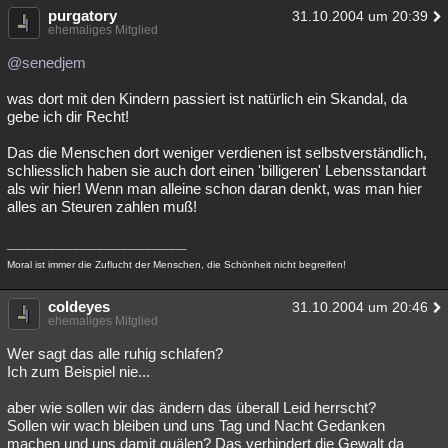
purgatory
31.10.2004 um 20:39
Besucht
Teilgenommen
Alle
Neue
Geschlossen
ehemaliges Mitglied
Lesenswert
Schlüsselwörter
@senedjem
was dort mit den Kindern passiert ist natürlich ein Skandal, da
gebe ich dir Recht!
Das die Menschen dort weniger verdienen ist selbstverständlich,
schliesslich haben sie auch dort einen 'billigeren' Lebensstandart
als wir hier! Wenn man alleine schon daran denkt, was man hier
alles an Steuren zahlen muß!
______________________________
Moral ist immer die Zuflucht der Menschen, die Schönheit nicht begreifen!
coldeyes
31.10.2004 um 20:46
ehemaliges Mitglied
Wer sagt das alle ruhig schlafen?
Ich zum Beispiel nie...
aber wie sollen wir das ändern das überall Leid herrscht?
Sollen wir wach bleiben und uns Tag und Nacht Gedanken
machen und uns damit quälen? Das verhindert die Gewalt da