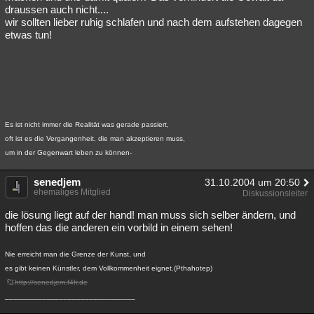
draussen auch nicht....
wir sollten lieber ruhig schlafen und nach dem aufstehen dagegen
etwas tun!
Es ist nicht immer die Realität was gerade passiert,
oft ist es die Vergangenheit, die man akzeptieren muss,
um in der Gegenwart leben zu können-
senedjem
31.10.2004 um 20:50
ehemaliges Mitglied
Diskussionsleiter
die lösung liegt auf der hand! man muss sich selber ändern, und
hoffen das die anderen ein vorbild in einem sehen!
Nie erreicht man die Grenze der Kunst, und
es gibt keinen Künstler, dem Vollkommenheit eignet.(Pthahotep)
http://senedjem.f4fr.de
_______________________________