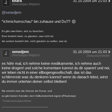
kitara
31.10.2004 um 21:03
ehemaliges Mitglied
@senedjem
*ichmichumschau* bin zuhause und Du??
Es gibt zwei Arten, sich zu täuschen:
Eine besteht darin, zu glauben, was nicht ist;
die andere besteht drin, nicht glauben zu wollen, was ist.
senedjem
31.10.2004 um 21:03
ehemaliges Mitglied
Diskussionsleiter
es höhr mal, ich nehme keine medikamente, ich nehme auch
keine drogen! und solche komentare kannst du dir sparen! und nei,
wir leben nicht in einer ellbogengesellschaft, das ist das
schlimmste was du denkenn kannst! wenn du danach lebst, wirst
du immer untertan deiner selbst bleiben!
Nie erreicht man die Grenze der Kunst, und
es gibt keinen Künstler, dem Vollkommenheit eignet.(Pthahotep)
http://senedjem.f4fr.de
_______________________________