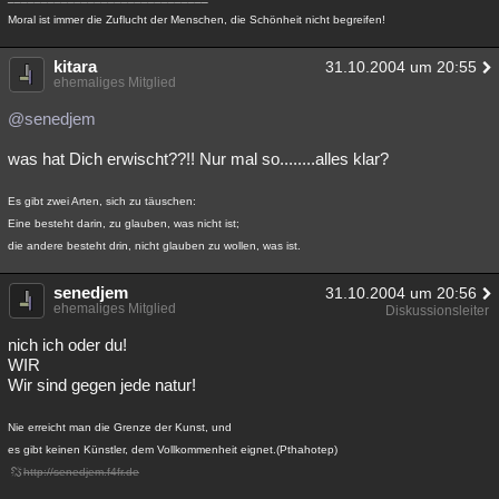
Moral ist immer die Zuflucht der Menschen, die Schönheit nicht begreifen!
kitara
31.10.2004 um 20:55
ehemaliges Mitglied
@senedjem
was hat Dich erwischt??!! Nur mal so........alles klar?
Es gibt zwei Arten, sich zu täuschen:
Eine besteht darin, zu glauben, was nicht ist;
die andere besteht drin, nicht glauben zu wollen, was ist.
senedjem
31.10.2004 um 20:56
ehemaliges Mitglied
Diskussionsleiter
nich ich oder du!
WIR
Wir sind gegen jede natur!
Nie erreicht man die Grenze der Kunst, und
es gibt keinen Künstler, dem Vollkommenheit eignet.(Pthahotep)
http://senedjem.f4fr.de
_______________________________