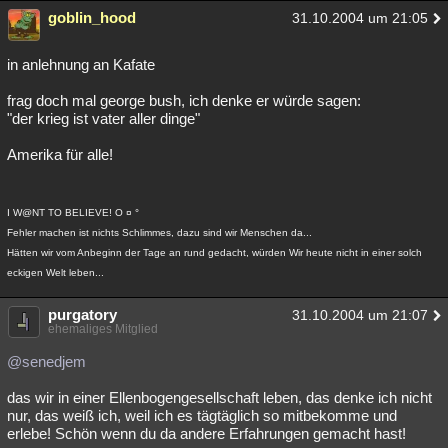
goblin_hood
31.10.2004 um 21:05
in anlehnung an Kafate
frag doch mal george bush, ich denke er würde sagen:
"der krieg ist vater aller dinge"
Amerika für alle!
I W@NT TO BELIEVE! O ¤ °
Fehler machen ist nichts Schlimmes, dazu sind wir Menschen da...
Hätten wir vom Anbeginn der Tage an rund gedacht, würden Wir heute nicht in einer solch
eckigen Welt leben...
purgatory
31.10.2004 um 21:07
ehemaliges Mitglied
@senedjem
das wir in einer Ellenbogengesellschaft leben, das denke ich nicht
nur, das weiß ich, weil ich es tägtäglich so mitbekomme und
erlebe! Schön wenn du da andere Erfahrungen gemacht hast!