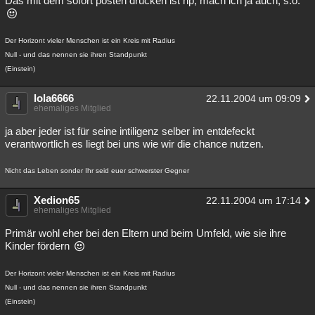
Das mit dem sofort posten drücken ist np, mach ich ja auch, s.o.
Besucht
Teilgenommen
Alle
Neue
Geschlossen
Der Horizont vieler Menschen ist ein Kreis mit Radius
Lesenswert
Schlüsselwörter
Null - und das nennen sie ihren Standpunkt
(Einstein)
lola6666
22.11.2004 um 09:09
ehemaliges Mitglied
ja aber jeder ist für seine intiligenz selber im entdefeckt
verantwortlich es liegt bei uns wie wir die chance nutzen.
Nicht das Leben sonder Ihr seid euer schwerster Gegner
Xedion65
22.11.2004 um 17:14
ehemaliges Mitglied
Primär wohl eher bei den Eltern und beim Umfeld, wie sie ihre
Kinder fördern
Der Horizont vieler Menschen ist ein Kreis mit Radius
Null - und das nennen sie ihren Standpunkt
(Einstein)