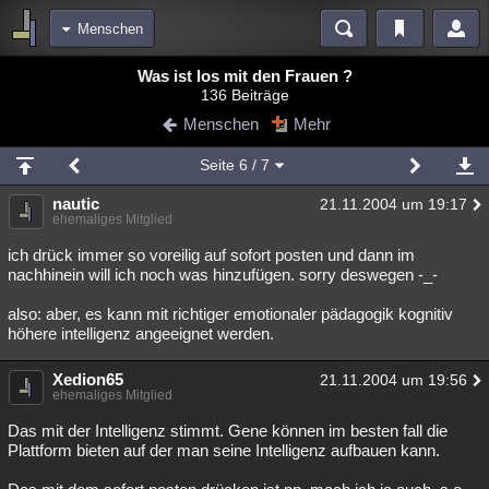
Menschen
Bereiche
Was ist los mit den Frauen ?
136 Beiträge
Echtzeit
Diskussionen
Blogs
Videos
Statistiken
Menschen
Mehr
Chat
Wiki
Neuigkeiten
Seite
6
/ 7
meine Rubriken
nautic
21.11.2004 um 19:17
Menschen
Wissenschaft
Politik
Mystery
Kriminalfälle
ehemaliges Mitglied
Spiritualität
Verschwörungen
Technologie
Ufologie
ich drück immer so voreilig auf sofort posten und dann im
nachhinein will ich noch was hinzufügen. sorry deswegen -_-
Natur
Umfragen
Unterhaltung
also: aber, es kann mit richtiger emotionaler pädagogik kognitiv
weitere Rubriken
höhere intelligenz angeeignet werden.
Philosophie
Träume
Orte
Esoterik
Literatur
Xedion65
21.11.2004 um 19:56
ehemaliges Mitglied
Astronomie
Helpdesk
Gruppen
Gaming
Filme
Das mit der Intelligenz stimmt. Gene können im besten fall die
Musik
Clash
Verbesserungen
Allmystery
English
Plattform bieten auf der man seine Intelligenz aufbauen kann.
Übersichten