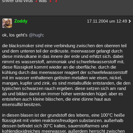
shiver und virus
was
Zoddy
17.11.2004 um 12:49
ok, los geht's
@hugh
:
die blacksmoker sind eine verbindung zwischen den obenren teil
und dem unteren teil der erdkruste. meerwasser gelangt durch
diese minivulkane in das innere der erde und erhitzt sich. dabei
nimmt es wasserstoff, ammoniak und schwefelwasserstoff mit.
diese flüssigkeit kommt wieder an die oberfläche. durch die
kühlung durch das meerwasser reagiert der schwefelwasserstoff
mit im wasser enthaltenen gelösten metallen wie eisen, nickel,
mangan, kupfer und zink. es sind metallsulfide entstanden, die den
typischen schwarzen rauch ergeben. diese setzen sich am rand
ab und bilden damit ein immer höher werdenden hügel. aber es
entstehen auch kleine bläschen, die eine dünne haut aus
eisensulfid besitzen.
in diesen blasen ist der grundstoff des lebens, eine 100°C heiße
flüssigkeit mit vielen reaktionsfreudigen substanzen. außerhalb
dessen befindet sich 30°C kaltes, sauerstoffarmes und
kohlendioxidreiches meerwasser. außerdem herrscht zwischen