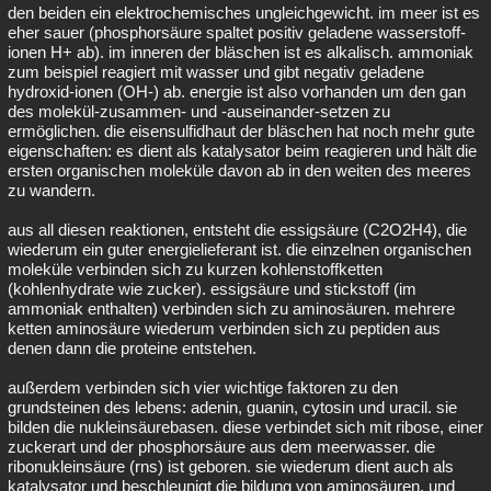
den beiden ein elektrochemisches ungleichgewicht. im meer ist es
eher sauer (phosphorsäure spaltet positiv geladene wasserstoff-
ionen H+ ab). im inneren der bläschen ist es alkalisch. ammoniak
zum beispiel reagiert mit wasser und gibt negativ geladene
hydroxid-ionen (OH-) ab. energie ist also vorhanden um den gan
des molekül-zusammen- und -auseinander-setzen zu
ermöglichen. die eisensulfidhaut der bläschen hat noch mehr gute
eigenschaften: es dient als katalysator beim reagieren und hält die
ersten organischen moleküle davon ab in den weiten des meeres
zu wandern.
aus all diesen reaktionen, entsteht die essigsäure (C2O2H4), die
wiederum ein guter energielieferant ist. die einzelnen organischen
moleküle verbinden sich zu kurzen kohlenstoffketten
(kohlenhydrate wie zucker). essigsäure und stickstoff (im
ammoniak enthalten) verbinden sich zu aminosäuren. mehrere
ketten aminosäure wiederum verbinden sich zu peptiden aus
denen dann die proteine entstehen.
außerdem verbinden sich vier wichtige faktoren zu den
grundsteinen des lebens: adenin, guanin, cytosin und uracil. sie
bilden die nukleinsäurebasen. diese verbindet sich mit ribose, einer
zuckerart und der phosphorsäure aus dem meerwasser. die
ribonukleinsäure (rns) ist geboren. sie wiederum dient auch als
katalysator und beschleunigt die bildung von aminosäuren. und