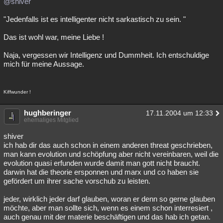
@shiver
Besucht
Teilgenommen
Alle
Neue
Geschlossen
"Jedenfalls ist es intelligenter nicht sarkastisch zu sein. "
Lesenswert
Schlüsselwörter
Das ist wohl war, meine Liebe !
Naja, vergessen wir Intelligenz und Dummheit. Ich entschuldige
mich für meine Aussage.
Kiffwunder !
hughberinger
17.11.2004 um 12:33
ehemaliges Mitglied
shiver
ich hab dir das auch schon in einem anderen threat geschrieben,
man kann evolution und schöpfung aber nicht vereinbaren, weil die
evolution quasi erfunden wurde damit man gott nicht braucht.
darwin hat die theorie ersponnen und marx und co haben sie
gefördert um ihrer sache vorschub zu leisten.
jeder, wirklich jeder darf glauben, woran er denn so gerne glauben
möchte, aber man sollte sich, wenn es einem schon interresiert ,
auch genau mit der materie beschäftigen und das hab ich getan.