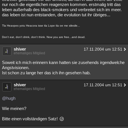
nur noch die eigentlichen reagenzen kommen. erstmalig tritt das
leben außerhalb des black-smokers und verbreitet sich im meer.
das leben ist nun entstanden, die evolution tut ihr übriges...
Tla Heavpes yotu Heacora isse tla Lope tla oe me silesile...
Don't eat, don't drink, don't think. Now you are free...and dead.
shiver
17.11.2004 um 12:51
ehemaliges Mitglied
Soweit ich mich erinnern kann hatten sie zusehends irgendwelche
Angstvisionen.
Ist schon zu lange her das ich ihn gesehen hab.
shiver
17.11.2004 um 12:51
ehemaliges Mitglied
@hugh
Wie meinen?
Bitte einen vollständigen Satz!