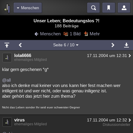
Menschen
Bereiche
Unser Leben; Bedeutungslos ?!
188 Beiträge
Echtzeit
Diskussionen
Blogs
Videos
Statistiken
Menschen
1 Bild
Mehr
Chat
Wiki
Neuigkeiten
Seite
6
/ 10
meine Rubriken
lola6666
17.11.2004 um 12:31
Menschen
Wissenschaft
Politik
Mystery
Kriminalfälle
ehemaliges Mitglied
Spiritualität
Verschwörungen
Technologie
Ufologie
klar gern geschenen *g*
@all
Natur
Umfragen
Unterhaltung
also ich denke mal keiner von uns kann hier fest machen wer
weitere Rubriken
intiligent ist und wer nicht, oder was genau iniligenz ist.
aber gehört das jetzt hier zum thema?
Philosophie
Träume
Orte
Esoterik
Literatur
Nicht das Leben sonder Ihr seid euer schwerster Gegner
Astronomie
Helpdesk
Gruppen
Gaming
Filme
virus
17.11.2004 um 12:32
Musik
Clash
Verbesserungen
Allmystery
English
ehemaliges Mitglied
Diskussionsleiter
Übersichten