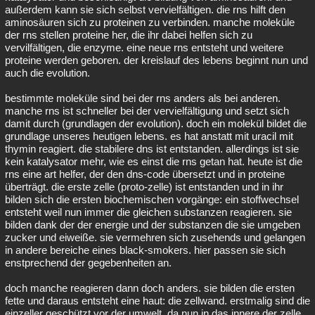
außerdem kann sie sich selbst vervielfältigen. die rns hilft den
aminosäuren sich zu proteinen zu verbinden. manche moleküle
der rns stellen proteine her, die ihr dabei helfen sich zu
vervilfältigen, die enzyme. eine neue rns entsteht und weitere
proteine werden geboren. der kreislauf des lebens beginnt nun und
auch die evolution.
bestimmte moleküle sind bei der rns anders als bei anderen.
manche rns ist schneller bei der vervielfältigung und setzt sich
damit durch (grundlagen der evolution). doch ein molekül bildet die
grundlage unseres heutigen lebens. es hat anstatt mit uracil mit
thymin reagiert. die stabilere dns ist entstanden. allerdings ist sie
kein katalysator mehr, wie es einst die rns getan hat. heute ist die
rns eine art helfer, der den dns-code übersetzt und in proteine
überträgt. die erste zelle (proto-zelle) ist entstanden und in ihr
bilden sich die ersten biochemischen vorgänge: ein stoffwechsel
entsteht weil nun immer die gleichen substanzen reagieren. sie
bilden dank der der energie und der substanzen die sie umgeben
zucker und eiweiße. sie vermehren sich zusehends und gelangen
in andere bereiche eines black-smokers. hier passen sie sich
enstprechend der gegebenheiten an.
doch manche reagieren dann doch anders. sie bilden die ersten
fette und daraus entsteht eine haut: die zellwand. erstmalig sind die
einzeller geschützt vor der umwelt, da nun in das innere der zelle