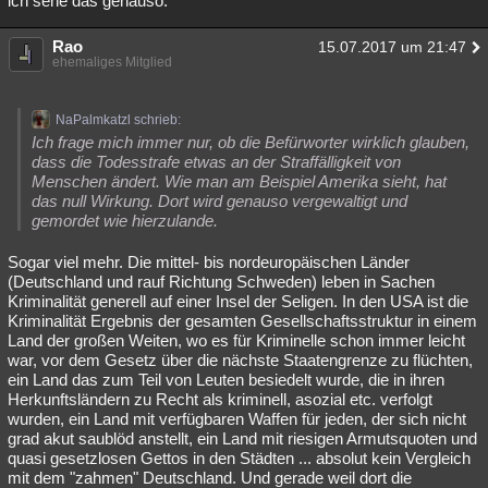
ich sehe das genauso.
Besucht
Teilgenommen
Alle
Neue
Geschlossen
Rao
15.07.2017 um 21:47
ehemaliges Mitglied
Lesenswert
Schlüsselwörter
NaPalmkatzl schrieb:
Ich frage mich immer nur, ob die Befürworter wirklich glauben,
dass die Todesstrafe etwas an der Straffälligkeit von
Menschen ändert. Wie man am Beispiel Amerika sieht, hat
das null Wirkung. Dort wird genauso vergewaltigt und
gemordet wie hierzulande.
Sogar viel mehr. Die mittel- bis nordeuropäischen Länder
(Deutschland und rauf Richtung Schweden) leben in Sachen
Kriminalität generell auf einer Insel der Seligen. In den USA ist die
Kriminalität Ergebnis der gesamten Gesellschaftsstruktur in einem
Land der großen Weiten, wo es für Kriminelle schon immer leicht
war, vor dem Gesetz über die nächste Staatengrenze zu flüchten,
ein Land das zum Teil von Leuten besiedelt wurde, die in ihren
Herkunftsländern zu Recht als kriminell, asozial etc. verfolgt
wurden, ein Land mit verfügbaren Waffen für jeden, der sich nicht
grad akut saublöd anstellt, ein Land mit riesigen Armutsquoten und
quasi gesetzlosen Gettos in den Städten ... absolut kein Vergleich
mit dem "zahmen" Deutschland. Und gerade weil dort die