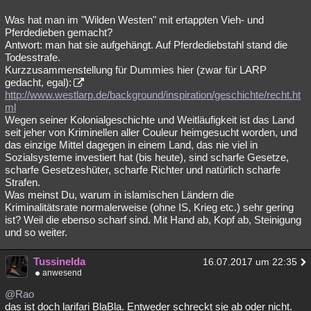
Was hat man im "Wilden Westen" mit ertappten Vieh- und
Pferdedieben gemacht?
Antwort: man hat sie aufgehängt. Auf Pferdediebstahl stand die
Todesstrafe.
Kurzzusammenstellung für Dummies hier (zwar für LARP
gedacht, egal):
http://www.westlarp.de/background/inspiration/geschichte/recht.ht
ml
Wegen seiner Kolonialgeschichte und Weitläufigkeit ist das Land
seit jeher von Kriminellen aller Couleur heimgesucht worden, und
das einzige Mittel dagegen in einem Land, das nie viel in
Sozialsysteme investiert hat (bis heute), sind scharfe Gesetze,
scharfe Gesetzeshüter, scharfe Richter und natürlich scharfe
Strafen.
Was meinst Du, warum in islamischen Ländern die
Kriminalitätsrate normalerweise (ohne IS, Krieg etc.) sehr gering
ist? Weil die ebenso scharf sind. Mit Hand ab, Kopf ab, Steinigung
und so weiter.
Tussinelda
16.07.2017 um 22:35
anwesend
@Rao
das ist doch larifari BlaBla. Entweder schreckt sie ab oder nicht.