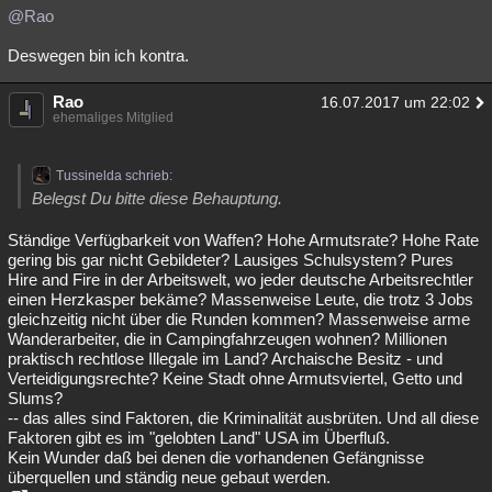
@Rao
Deswegen bin ich kontra.
Rao
16.07.2017 um 22:02
ehemaliges Mitglied
Tussinelda schrieb:
Belegst Du bitte diese Behauptung.
Ständige Verfügbarkeit von Waffen? Hohe Armutsrate? Hohe Rate
gering bis gar nicht Gebildeter? Lausiges Schulsystem? Pures
Hire and Fire in der Arbeitswelt, wo jeder deutsche Arbeitsrechtler
einen Herzkasper bekäme? Massenweise Leute, die trotz 3 Jobs
gleichzeitig nicht über die Runden kommen? Massenweise arme
Wanderarbeiter, die in Campingfahrzeugen wohnen? Millionen
praktisch rechtlose Illegale im Land? Archaische Besitz - und
Verteidigungsrechte? Keine Stadt ohne Armutsviertel, Getto und
Slums?
-- das alles sind Faktoren, die Kriminalität ausbrüten. Und all diese
Faktoren gibt es im "gelobten Land" USA im Überfluß.
Kein Wunder daß bei denen die vorhandenen Gefängnisse
überquellen und ständig neue gebaut werden.