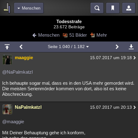
Menschen
Bereiche
Todesstrafe
23.672 Beiträge
Echtzeit
Diskussionen
Blogs
Videos
Statistiken
Menschen
51 Bilder
Mehr
Chat
Wiki
Neuigkeiten
Seite
1.040
/ 1.182
meine Rubriken
maaggie
15.07.2017 um 19:18
Menschen
Wissenschaft
Politik
Mystery
Kriminalfälle
Spiritualität
Verschwörungen
Technologie
Ufologie
@NaPalmkatzl
Ich behaupte sogar mal, dass es in den USA mehr gemordet wird.
Natur
Umfragen
Unterhaltung
Die meisten Serienmörder kommen von dort, also ist es keine
weitere Rubriken
Abschreckung.
Philosophie
Träume
Orte
Esoterik
Literatur
NaPalmkatzl
15.07.2017 um 20:13
Astronomie
Helpdesk
Gruppen
Gaming
Filme
@maaggie
Musik
Clash
Verbesserungen
Allmystery
English
Mit Deiner Behauptung gehe ich konform,
Übersichten