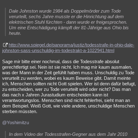
Dale Johnston wurde 1984 als Doppelmörder zum Tode
verurteilt, sechs Jahre musste er die Hinrichtung auf dem
elektrischen Stuhl fürchten - dann wurde er freigesprochen.
Um eine Entschädigung kämpft der 81-Jährige aus Ohio bis
heute.
http://www.spiegel.de/panorama/justiz/todesstrafe-in-ohio-dale-
johnston-sass-unschuldig-im-todestrakt-a-1022941.html
Sage mir bitte einer nochmal, dass die Todesstrafe absolut
gerechtfertigt sei. Nein ist sie nicht. Ich mag mir kaum ausmalen,
was der Mann in der Zeit gefühlt haben muss. Unschuldig zu Tode
verurteilt zu werden, wobei es kaum Beweise gibt. Damit meinte
ich, Menschen sollten nicht Gott spielen. Wer ist denn dafür befugt,
zu entscheiden, wer zu Tode verurteilt wird oder nicht? Das man
das nach x Jahren Jurastudium entscheiden kann ist
verantwortungslos. Menschen sind nicht fehlerfrei, sieht man an
dem Beispiel. Weiß Gott, wie viele andere, unschuldige Menschen
sterben müssten.
@Yoshimitzu
In dem Video der Todesstrafen-Gegner aus dem Jahr 2010