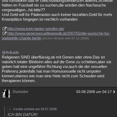
und rumblöken das er Gleichstellungstendenzen ablehnt,Schwule
hätten im Fussball nix zu suchen,die würden den Nachwuchs
vergewaltigen...hä bitte??
Und Geld will für Päderasten auch keiner bezahlen,Geld für mehr
Knastplätze hingegen ist reichlich vorhanden
http://www.kein-taeter-werden.de/
http://www.gegensexuellegewalt.at/2007/02/die-wunsche-fur-
padophile-charite-berlin
(Archiv-Version vom 07.12.2008)
@Arikado
Religionen SIND überflüssig,ob mit Genen oder ohne.Das ist
natürlich totaler Blödsinn alles auf die Gene zu schieben,aber sie
geben halt eine ungefähre Richtung vor,auch die der sexuellen
Präferenz,jedenfalls hat man Homosesuelle nicht umpolen
können,ebenso wie man eine Hete nicht zum Schwulen wird
therapieren können.
Outsider
03.08.2008 um 04:17
Cockie schrieb am 29.07.2008:
ICH BIN DAFÜR!