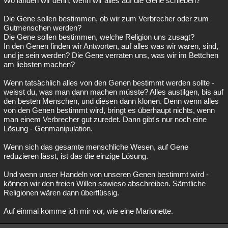
Wo landen wir denn, wenn wir alles auf die Gene schieben?
Besucht
Teilgenommen
Alle
Neue
Geschlossen
Die Gene sollen bestimmen, ob wir zum Verbrecher oder zum
Gutmenschen werden?
Lesenswert
Schlüsselwörter
Die Gene sollen bestimmen, welche Religion uns zusagt?
In den Genen finden wir Antworten, auf alles was wir waren, sind,
und je sein werden? Die Gene verraten uns, was wir im Bettchen
am liebsten machen?
Wenn tatsächlich alles von den Genen bestimmt werden sollte -
weisst du, was man dann machen müsste? Alles austilgen, bis auf
den besten Menschen, und diesen dann klonen. Denn wenn alles
von den Genen bestimmt wird, bringt es überhaupt nichts, wenn
man einem Verbrecher gut zuredet. Dann gibt's nur noch eine
Lösung - Genmanipulation.
Wenn sich das gesamte menschliche Wesen, auf Gene
reduzieren lässt, ist das die einzige Lösung.
Und wenn unser Handeln von unseren Genen bestimmt wird -
können wir den freien Willen sowieso abschreiben. Sämtliche
Religionen wären dann überflüssig.
Auf einmal komme ich mir vor, wie eine Marionette.