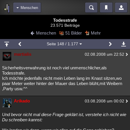
Menschen
Bereiche
Todesstrafe
23.571 Beiträge
Echtzeit
Diskussionen
Blogs
Videos
Statistiken
Menschen
51 Bilder
Mehr
Chat
Wiki
Neuigkeiten
Seite
148
/ 1.177
meine Rubriken
martialis
02.08.2008 um 22:52
Menschen
Wissenschaft
Politik
Mystery
Kriminalfälle
Spiritualität
Verschwörungen
Technologie
Ufologie
Sicherheitsverwahrung ist noch viel unmenschlicher,als
Todesstrafe.
Ich möchte jedenfalls nicht mein Leben lang im Knast sitzen,wo
Natur
Umfragen
Unterhaltung
paar Meter weiter hinter der Mauer das Leben blüht,mit Weibern
weitere Rubriken
,Party usw.^^
Philosophie
Träume
Orte
Esoterik
Literatur
Arikado
03.08.2008 um 00:02
Astronomie
Helpdesk
Gruppen
Gaming
Filme
Und bevor nicht mal diese Frage geklärt ist, verstehe ich nicht wie
Musik
Clash
Verbesserungen
Allmystery
English
Du schreiben kannst:
Übersichten