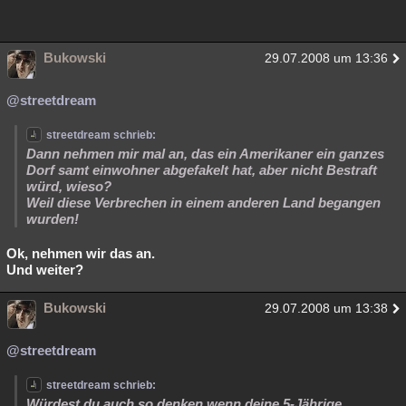
Besucht
Teilgenommen
Alle
Neue
Geschlossen
Lesenswert
Schlüsselwörter
Bukowski
29.07.2008 um 13:36
@streetdream
streetdream schrieb:
Dann nehmen mir mal an, das ein Amerikaner ein ganzes
Dorf samt einwohner abgefakelt hat, aber nicht Bestraft
würd, wieso?
Weil diese Verbrechen in einem anderen Land begangen
wurden!
Ok, nehmen wir das an.
Und weiter?
Bukowski
29.07.2008 um 13:38
@streetdream
streetdream schrieb:
Würdest du auch so denken wenn deine 5-Jährige