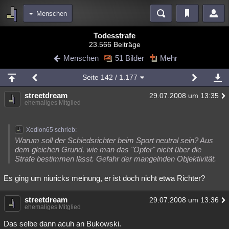
Menschen
Bereiche
Todesstrafe
23.566 Beiträge
Echtzeit
Diskussionen
Blogs
Videos
Statistiken
Menschen
51 Bilder
Mehr
Chat
Wiki
Neuigkeiten
Seite
142
/ 1.177
meine Rubriken
streetdream
29.07.2008 um 13:35
Menschen
Wissenschaft
Politik
Mystery
Kriminalfälle
ehemaliges Mitglied
Spiritualität
Verschwörungen
Technologie
Ufologie
Xedion65 schrieb:
Natur
Umfragen
Unterhaltung
Warum soll der Schiedsrichter beim Sport neutral sein? Aus
dem gleichen Grund, wie man das "Opfer" nicht über die
weitere Rubriken
Strafe bestimmen lässt. Gefahr der mangelnden Objektivität.
Philosophie
Träume
Orte
Esoterik
Literatur
Es ging um niuricks meinung, er ist doch nicht etwa Richter?
Astronomie
Helpdesk
Gruppen
Gaming
Filme
streetdream
29.07.2008 um 13:36
ehemaliges Mitglied
Musik
Clash
Verbesserungen
Allmystery
English
Das selbe dann acuh an Bukowski.
Übersichten