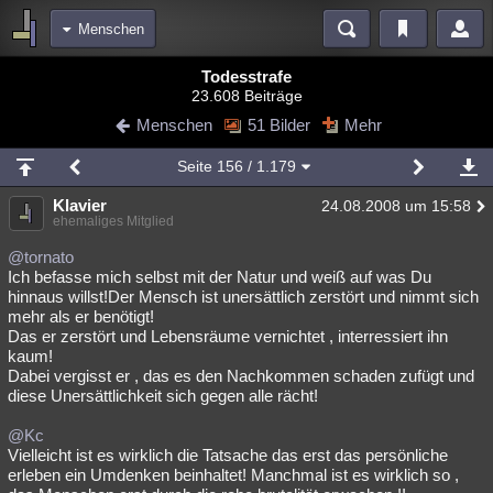
Menschen
Bereiche
Todesstrafe
23.608 Beiträge
Echtzeit
Diskussionen
Blogs
Videos
Statistiken
Menschen
51 Bilder
Mehr
Chat
Wiki
Neuigkeiten
Seite
156
/ 1.179
meine Rubriken
Klavier
24.08.2008 um 15:58
Menschen
Wissenschaft
Politik
Mystery
Kriminalfälle
ehemaliges Mitglied
Spiritualität
Verschwörungen
Technologie
Ufologie
@tornato
Ich befasse mich selbst mit der Natur und weiß auf was Du
hinnaus willst!Der Mensch ist unersättlich zerstört und nimmt sich
Natur
Umfragen
Unterhaltung
mehr als er benötigt!
weitere Rubriken
Das er zerstört und Lebensräume vernichtet , interressiert ihn
kaum!
Philosophie
Träume
Orte
Esoterik
Literatur
Dabei vergisst er , das es den Nachkommen schaden zufügt und
diese Unersättlichkeit sich gegen alle rächt!
Astronomie
Helpdesk
Gruppen
Gaming
Filme
@Kc
Musik
Clash
Verbesserungen
Allmystery
English
Vielleicht ist es wirklich die Tatsache das erst das persönliche
erleben ein Umdenken beinhaltet! Manchmal ist es wirklich so ,
Übersichten