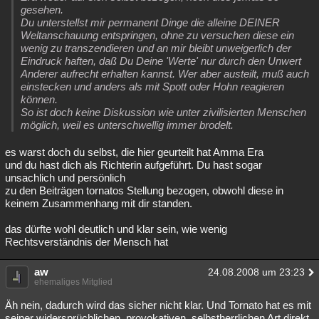
gesehen.
Du unterstellst mir permanent Dinge die alleine DEINER
Weltanschauung entspringen, ohne zu versuchen diese ein
wenig zu transzendieren und an mir bleibt unweigerlich der
Eindruck haften, daß Du Deine 'Werte' nur durch den Unwert
Anderer aufrecht erhalten kannst. Wer aber austeilt, muß auch
einstecken und anders als mit Spott oder Hohn reagieren
können.
So ist doch keine Diskussion wie unter zivilisierten Menschen
möglich, weil es unterschwellig immer brodelt.
es warst doch du selbst, die hier geurteilt hat Amma Era
und du hast dich als Richterin aufgeführt. Du hast sogar
unsachlich und persönlich
zu den Beiträgen tornatos Stellung bezogen, obwohl diese in
keinem Zusammenhang mit dir standen.
das dürfte wohl deutlich und klar sein, wie wenig
Rechtsverständnis der Mensch hat
aw
24.08.2008 um 23:23
ehemaliges Mitglied
Äh nein, dadurch wird das sicher nicht klar. Und Tornato hat es mit
seiner widersprüchlichen, provokativen, selbstherrlichen Art direkt