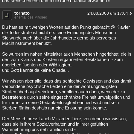
das Menschen erst durch die rohe brutalität erwachen !!
Besucht
Teilgenommen
Alle
Neue
Geschlossen
tornato
24.08.2008 um 17:04
ehemaliges Mitglied
Lesenswert
Schlüsselwörter
Du hast es mit wenigen Worten auf den Punkt gebracht @ Klavier
die Todesstrafe ist nicht erst eine Erfindung des Menschen
Sie wurde auch über die Jahrhunderte gerne als perverses
Machtinstrument benutzt.
So wurden im nahen Mittelalter auch Menschen hingerichtet, die in
den vom Klärus und Klöstern ergaunerten Besitztümern - zum
überleben fischten oder Wild jagten...
und Gott kannte da keine Gnade...
Wir wissen aber alle, dass das schlechte Gewissen und das damit
verbundene psychische Leiden eine der wohl ungnädigsten
Strafen überhaupt sein kann, vor allem auch dann, wenn der zu
Bestrafende durch seine eingeschränkte Freiheit unweigerlich und
für immer an seine Gedankenlosigkeit erinnert wird und sein
Sterben für ihn deshalb nur eine Erlösung sein könnte.
Der Mensch presst auch Milliarden Tiere, von denen wir wissen,
dass sie in ihrem Sozialverhalten und in ihrer gefühlten
Wahrnehmung uns sehr ähnlich sind -