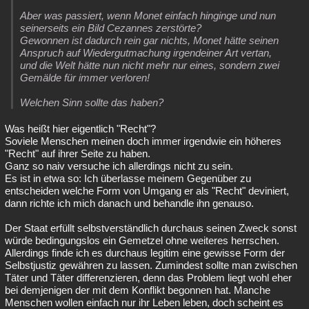
Aber was passiert, wenn Monet einfach hinginge und nun
seinerseits ein Bild Cezannes zerstörte?
Gewonnen ist dadurch rein gar nichts, Monet hätte seinen
Anspruch auf Wiedergutmachung irgendeiner Art vertan,
und die Welt hätte nun nicht mehr nur eines, sondern zwei
Gemälde für immer verloren!
Welchen Sinn sollte das haben?
Was heißt hier eigentlich "Recht"?
Soviele Menschen meinen doch immer irgendwie ein höheres
"Recht" auf ihrer Seite zu haben.
Ganz so naiv versuche ich allerdings nicht zu sein.
Es ist in etwa so: Ich überlasse meinem Gegenüber zu
entscheiden welche Form von Umgang er als "Recht" deviniert,
dann richte ich mich danach und behandle ihn genauso.
Der Staat erfüllt selbstverständlich durchaus seinen Zweck sonst
würde bedingungslos ein Gemetzel ohne weiteres herrschen.
Allerdings finde ich es durchaus legitim eine gewisse Form der
Selbstjustiz gewähren zu lassen. Zumindest sollte man zwischen
Täter und Täter differenzieren, denn das Problem liegt wohl eher
bei demjenigen der mit dem Konflikt begonnen hat. Manche
Menschen wollen einfach nur ihr Leben leben, doch scheint es