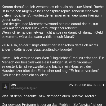
Kommt darauf an. Ich verstehe es nicht als absolute Moral. Rache
ist in meinen Augen keine Lebensphilosophie sondern eine von
vielen möglichen Antworten,denen man einen gewissen Freiraum
geben sollte.
Und der gesunde Menschenvestand beruhte darauf das zu tun
was auf den ersten Blick Vernünftiger *erscheint*
Wenn ich jemandem etwas nicht antue nur damit ich danach Geld
bekomme, wäre das dann wirklich noch Moral?
ZITAT>Ja, an der "Ungleichheit" der Menschen darf sich nichts
ändern, dafür ist der Staat zuständig.<[/quote]
Hmm... Ich versuche das Wort "Ungleichheit" mal zu erfassen. Ein
Mensch der beispielsweise ein Farbiger ist, wird nirgenswo
eingestellt. Er ist verzweifelt und bricht in ein Haus ein, der
Hausbesitzer tötet den Einbrecher und sagt "Er hat es verdient"
Das ist alles garnicht so leicht.
aw
25.08.2008 um 02:55
ehemaliges Mitglied
Was ist denn "absolute" bzw. demnach auch "relative" Moral?
Der gewisse Freiraum ist genau das Problem. So "gewiss" ist der