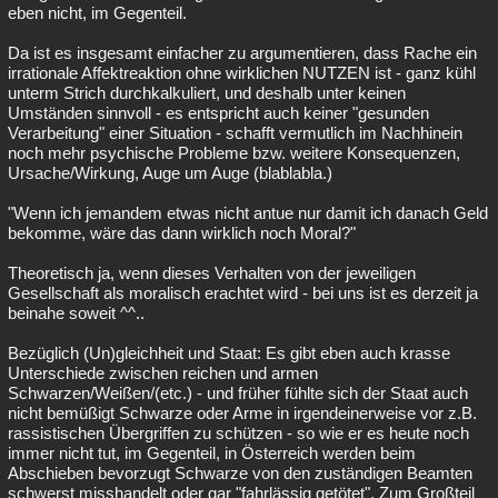
eben nicht, im Gegenteil.
Da ist es insgesamt einfacher zu argumentieren, dass Rache ein
irrationale Affektreaktion ohne wirklichen NUTZEN ist - ganz kühl
unterm Strich durchkalkuliert, und deshalb unter keinen
Umständen sinnvoll - es entspricht auch keiner "gesunden
Verarbeitung" einer Situation - schafft vermutlich im Nachhinein
noch mehr psychische Probleme bzw. weitere Konsequenzen,
Ursache/Wirkung, Auge um Auge (blablabla.)
"Wenn ich jemandem etwas nicht antue nur damit ich danach Geld
bekomme, wäre das dann wirklich noch Moral?"
Theoretisch ja, wenn dieses Verhalten von der jeweiligen
Gesellschaft als moralisch erachtet wird - bei uns ist es derzeit ja
beinahe soweit ^^..
Bezüglich (Un)gleichheit und Staat: Es gibt eben auch krasse
Unterschiede zwischen reichen und armen
Schwarzen/Weißen/(etc.) - und früher fühlte sich der Staat auch
nicht bemüßigt Schwarze oder Arme in irgendeinerweise vor z.B.
rassistischen Übergriffen zu schützen - so wie er es heute noch
immer nicht tut, im Gegenteil, in Österreich werden beim
Abschieben bevorzugt Schwarze von den zuständigen Beamten
schwerst misshandelt oder gar "fahrlässig getötet". Zum Großteil