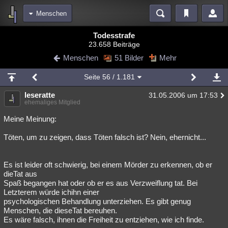
Menschen
Bereiche
Todesstrafe
23.658 Beiträge
Echtzeit
Diskussionen
Blogs
Videos
Statistiken
Menschen
51 Bilder
Mehr
Chat
Wiki
Neuigkeiten
Seite
56
/ 1.181
meine Rubriken
leseratte
31.05.2006 um 17:53
Menschen
Wissenschaft
Politik
Mystery
Kriminalfälle
ehemaliges Mitglied
Spiritualität
Verschwörungen
Technologie
Ufologie
Meine Meinung:
Töten, um zu zeigen, dass Töten falsch ist? Nein, ehernicht...
Natur
Umfragen
Unterhaltung
weitere Rubriken
Es ist leider oft schwierig, bei einem Mörder zu erkennen, ob er
Philosophie
Träume
Orte
Esoterik
Literatur
dieTat aus
Spaß begangen hat oder ob er es aus Verzweiflung tat. Bei
Astronomie
Helpdesk
Gruppen
Gaming
Filme
Letzterem würde ichihn einer
psychologischen Behandlung unterziehen. Es gibt genug
Musik
Clash
Verbesserungen
Allmystery
English
Menschen, die dieseTat bereuhen.
Es wäre falsch, ihnen die Freiheit zu entziehen, wie ich finde.
Übersichten