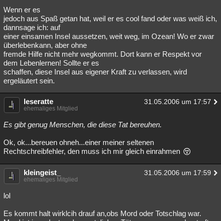
Wenn er es
Besucht
Teilgenommen
Alle
Neue
Geschlossen
jedoch aus Spaß getan hat, weil er es cool fand oder was weiß ich,
dannsage ich: auf
Lesenswert
Schlüsselwörter
einer einsamen Insel aussetzen, weit weg, im Ozean! Wo er zwar
überlebenkann, aber ohne
fremde Hilfe nicht mehr wegkommt. Dort kann er Respekt vor
dem Lebenlernen! Sollte er es
schaffen, diese Insel aus eigener Kraft zu verlassen, wird
ergeläutert sein.
leseratte
31.05.2006 um 17:57
ehemaliges Mitglied
Es gibt genug Menschen, die diese Tat bereuhen.
Ok, ok...bereuen ohneh...einer meiner seltenen
Rechtschreibfehler, den muss ich mir gleich einrahmen
kleingeist_
31.05.2006 um 17:59
ehemaliges Mitglied
lol
Es kommt halt wirklcih drauf an,obs Mord oder Totschlag war.