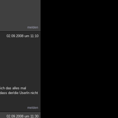
melden
02.09.2008 um 11:10
ich das alles mal
dass der/die UserIn nicht
melden
02.09.2008 um 11:30