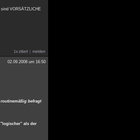
hlag sind VORSÄTZLICHE
1x zitiert
melden
02.09.2008 um 16:50
d routinemäßig befragt
"logischer" als der