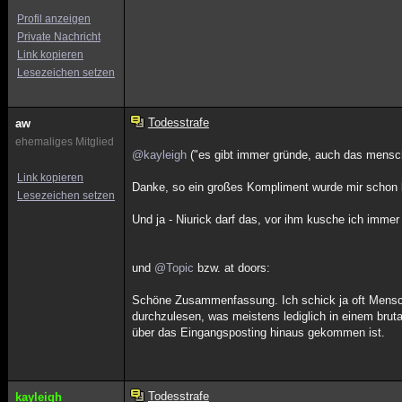
Profil anzeigen
Private Nachricht
Link kopieren
Lesezeichen setzen
Todesstrafe
aw
ehemaliges Mitglied
@kayleigh
("es gibt immer gründe, auch das mensch
Link kopieren
Danke, so ein großes Kompliment wurde mir schon
Lesezeichen setzen
Und ja - Niurick darf das, vor ihm kusche ich immer 
und
@Topic
bzw. at doors:
Schöne Zusammenfassung. Ich schick ja oft Mensche
durchzulesen, was meistens lediglich in einem brut
über das Eingangsposting hinaus gekommen ist.
Todesstrafe
kayleigh