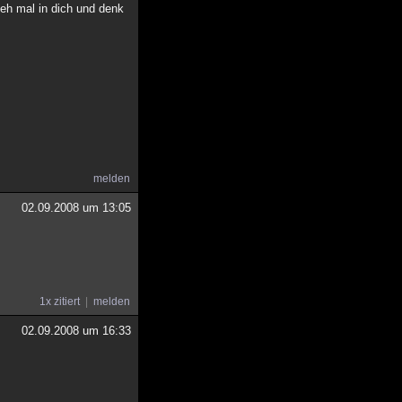
geh mal in dich und denk
melden
02.09.2008 um 13:05
1x zitiert
melden
02.09.2008 um 16:33