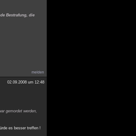
de Bestrafung, die
melden
02.09.2008 um 12:48
zwar gemordet werden,
ürde es besser treffen !