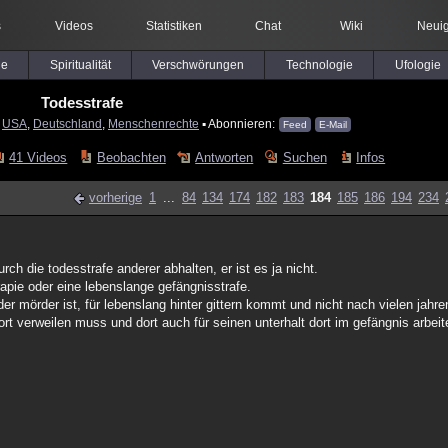
s
Videos
Statistiken
Chat
Wiki
Neuig
le
Spiritualität
Verschwörungen
Technologie
Ufologie
Todesstrafe
:
USA
,
Deutschland
,
Menschenrechte
▪ Abonnieren:
Feed
E-Mail
41 Videos
Beobachten
Antworten
Suchen
Infos
vorherige
1
...
84
134
174
182
183
184
185
186
194
234
ch die todesstrafe anderer abhalten, er ist es ja nicht.
rapie oder eine lebenslange gefängnisstrafe.
er mörder ist, für lebenslang hinter gittern kommt und nicht nach vielen jahre
rt verweilen muss und dort auch für seinen unterhalt dort im gefängnis arbeite