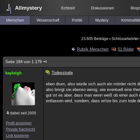
Allmystery
Echtzeit
Diskussionen
Blog
Menschen
Wissenschaft
Politik
Mystery
Kriminalfäl
23.605 Beiträge
▪ Schlüsselwörter
Rubrik Menschen
51 Bilder
Seite 184 von 1.179
Todesstrafe
kayleigh
eben drum, also würde sich auch ein mörder nicht dur
also bringt sie ebenso wenig, wie eventuell eine the
gut ist es aber, dass man wenn weiß ob einer auch d
entlassen wird, sondern, dass er/sie bis zum tode do
dabei seit 2005
Profil anzeigen
Private Nachricht
Link kopieren