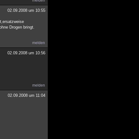
melden
02.09.2008 um 10:55
t,ersatzweise
ohne Drogen bringt.
melden
02.09.2008 um 10:56
melden
02.09.2008 um 11:04