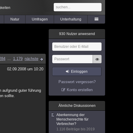
keiten
Natur
Umfragen
Unterhaltung
9
3
0
Nutzer anwesend
284
...
1.179
nächste
02.09.2008 um 10:20
Einloggen
Passwort vergessen?
Konto erstellen
n aufgrund guter führung
n sollte.
Ähnliche Diskussionen
Aberkennung der
Menschenrechte für
Verbrecher?
1.116 Beiträge bis 2019