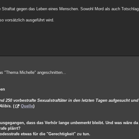
dste Straftat gegen das Leben eines Menschen. Sowohl Mord als auch Totsc
so vorsätzlich ausgeführt wird.
das "Thema Michelle" angeschnitten...
ben
nd 250 vorbestrafte Sexualstraftäter in den letzten Tagen aufgesucht un
libis.
(
Quelle
)
 ausgegangen, dass das Verhör lange
unbemerkt
bleibt. Und was wäre da 
afe plärrt?
Todesstrafe etwas für die "Gerechtigkeit" zu tun.