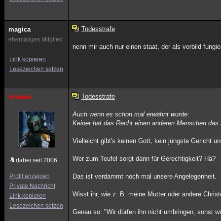
Todesstrafe
magica
ehemaliges Mitglied
nenn mir auch nur einen staat, der als vorbild fungi
Link kopieren
Lesezeichen setzen
Todesstrafe
Arikado
Auch wenn es schon mal erwähnt wurde:
Keiner hat das Recht einen anderen Menschen das 
Vielleicht gibt's keinen Gott, kein jüngste Gericht
Wer zum Teufel sorgt dann für Gerechtigkeit? Hä?
dabei seit 2006
Profil anzeigen
Das ist verdammt noch mal unsere Angelegenheit.
Private Nachricht
Wisst ihr, wie z. B. meine Mutter oder andere Chri
Link kopieren
Lesezeichen setzen
Genau so: "Wir dürfen ihn nicht umbringen, sonst wär