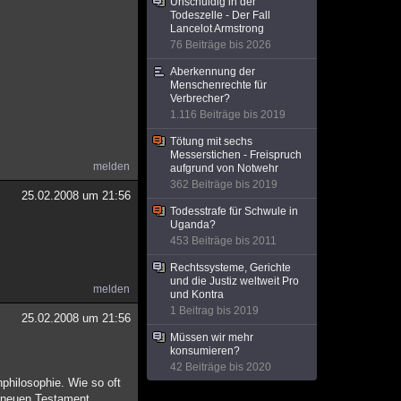
Unschuldig in der
Todeszelle - Der Fall
Lancelot Armstrong
76 Beiträge bis 2026
Aberkennung der
Menschenrechte für
Verbrecher?
1.116 Beiträge bis 2019
Tötung mit sechs
Messerstichen - Freispruch
melden
aufgrund von Notwehr
362 Beiträge bis 2019
25.02.2008 um 21:56
Todesstrafe für Schwule in
Uganda?
453 Beiträge bis 2011
Rechtssysteme, Gerichte
und die Justiz weltweit Pro
melden
und Kontra
1 Beitrag bis 2019
25.02.2008 um 21:56
Müssen wir mehr
konsumieren?
42 Beiträge bis 2020
philosophie. Wie so oft
m neuen Testament