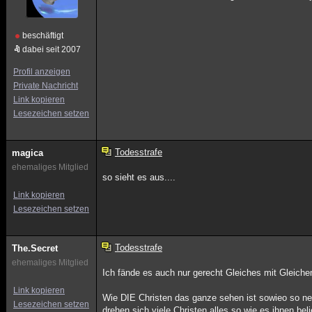
beschäftigt
dabei seit 2007
Profil anzeigen
Private Nachricht
Link kopieren
Lesezeichen setzen
Todesstrafe
magica
ehemaliges Mitglied
so sieht es aus....
Link kopieren
Lesezeichen setzen
Todesstrafe
The.Secret
ehemaliges Mitglied
Ich fände es auch nur gerecht Gleiches mit Gleiche
Link kopieren
Wie DIE Christen das ganze sehen ist sowieo so n
Lesezeichen setzen
drehen sich viele Christen alles so wie es ihnen 