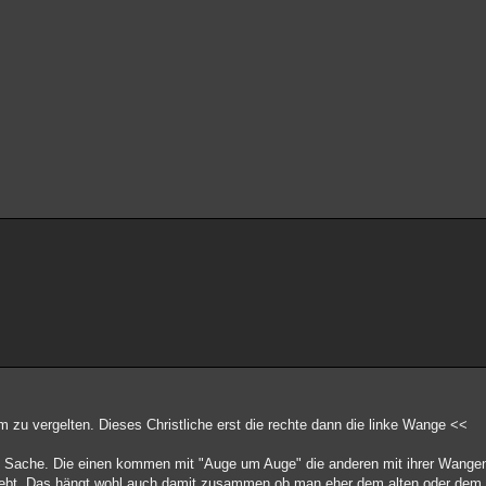
m zu vergelten. Dieses Christliche erst die rechte dann die linke Wange <<
e Sache. Die einen kommen mit "Auge um Auge" die anderen mit ihrer Wangen
beliebt. Das hängt wohl auch damit zusammen ob man eher dem alten oder de