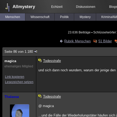
Allmystery
Echtzeit
Diskussionen
Blog
Menschen
Wissenschaft
Politik
Mystery
Kriminalfäl
23.636 Beiträge
▪ Schlüsselwörter
Rubrik Menschen
51 Bilder
Seite 86 von 1.180
Todesstrafe
magica
ehemaliges Mitglied
und sich dann noch wundern, warum der jenige den n
Link kopieren
Lesezeichen setzen
Todesstrafe
Thalassa
@ magica
...und die Fälle der Wiederholungstäter häufen sich