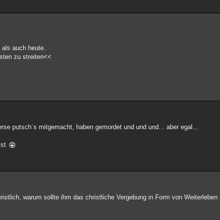
 als auch heute.
isten zu streiten<<
erse putsch´s mitgemacht, haben gemordet und und und... aber egal...
ist
hristlich, warum sollte ihm das christliche Vergebung in Form von Weiterleb