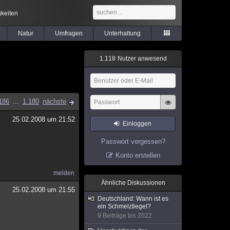
keiten
Natur
Umfragen
Unterhaltung
1
.
1
1
8
Nutzer anwesend
186
...
1.180
nächste
25.02.2008 um 21:52
Einloggen
Passwort vergessen?
Konto erstellen
melden
Ähnliche Diskussionen
25.02.2008 um 21:55
Deutschland: Wann ist es
ein Schmelztiegel?
9 Beiträge bis 2022