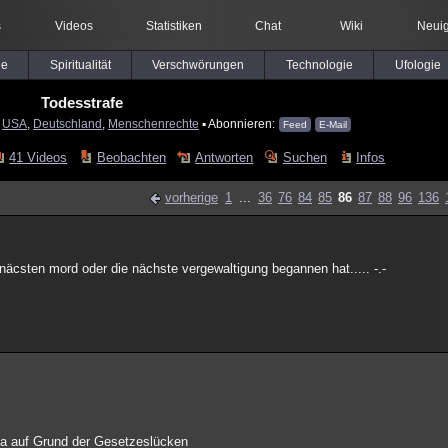
s
Videos
Statistiken
Chat
Wiki
Neuig
le
Spiritualität
Verschwörungen
Technologie
Ufologie
Todesstrafe
:
USA
,
Deutschland
,
Menschenrechte
▪ Abonnieren:
Feed
E-Mail
41 Videos
Beobachten
Antworten
Suchen
Infos
vorherige
1
...
36
76
84
85
86
87
88
96
136
äcsten mord oder die nächste vergewaltigung begannen hat..... -.-
 ja auf Grund der Gesetzeslücken