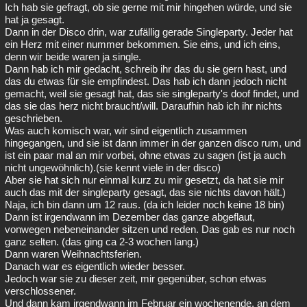
Ich hab sie gefragt, ob sie gerne mit mir hingehen würde, und sie
hat ja gesagt.
Dann in der Disco drin, war zufällig gerade Singleparty. Jeder hat
ein Herz mit einer nummer bekommen. Sie eins, und ich eins,
denn wir beide waren ja single.
Dann hab ich mir gedacht, schreib ihr das du sie gern hast, und
das du etwas für sie empfindest. Das hab ich dann jedoch nicht
gemacht, weil sie gesagt hat, das sie singleparty's doof findet, und
das sie das herz nicht braucht/will. Daraufhin hab ich ihr nichts
geschrieben.
Was auch komisch war, wir sind eigentlich zusammen
hingegangen, und sie ist dann immer in der ganzen disco rum, und
ist ein paar mal an mir vorbei, ohne etwas zu sagen (ist ja auch
nicht ungewöhnlich).(sie kennt viele in der disco)
Aber sie hat sich nur einmal kurz zu mir gesetzt, da hat sie mir
auch das mit der singleparty gesagt, das sie nichts davon hält.)
Naja, ich bin dann um 12 raus. (da ich leider noch keine 18 bin)
Dann ist irgendwann im Dezember das ganze abgeflaut,
vonwegen nebeneinander sitzen und reden. Das gab es nur noch
ganz selten. (das ging ca 2-3 wochen lang.)
Dann waren Weihnachtsferien.
Danach war es eigentlich wieder besser.
Jedoch war sie zu dieser zeit, mir gegenüber, schon etwas
verschlossener.
Und dann kam irgendwann im Februar ein wochenende, an dem