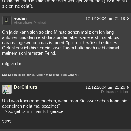
Übrigens kann ich dich mehr oder weniger verstehen ("Warten bis
sie online geht")...
Besucht
Teilgenommen
Alle
Neue
Geschlossen
Lesenswert
Schlüsselwörter
vodan
12.12.2004 um 21:19
ehemaliges Mitglied
Oh ja da kann sich so eine Minute schon mal ziemlich lang
anfühlen und dann erst die stunden aber warte erst mal ab bis
daraus tage werden das ist unerträglich. Ich wünsche dieses
Gefühl das ich bis vor ein, zwei Tagen hatte noch nicht einmal
meinem schlimmsten Feind.
mfg vodan
Das Leben ist ein scheiß Spiel hat aber ne geile Graphik!
DerChirurg
12.12.2004 um 21:26
Diskussionsleiter
Und was kann man machen, wenn man Sie zwar sehen kann, sie
aber einen nicht mal beachtet?
=> so geht's mir nämlich gerade
????