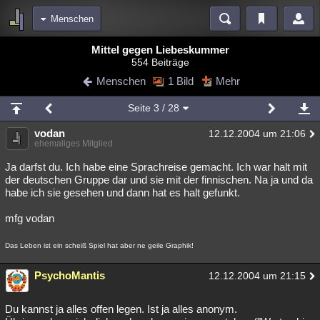
Menschen
Bereiche
Mittel gegen Liebeskummer
554 Beiträge
Echtzeit
Diskussionen
Blogs
Videos
Statistiken
Menschen
1 Bild
Mehr
Chat
Wiki
Neuigkeiten
2
Seite
3
/ 28
meine Rubriken
vodan
12.12.2004 um 21:06
Menschen
Wissenschaft
Politik
Mystery
Kriminalfälle
ehemaliges Mitglied
Spiritualität
Verschwörungen
Technologie
Ufologie
Ja darfst du. Ich habe eine Sprachreise gemacht. Ich war halt mit
der deutschen Gruppe dar und sie mit der finnischen. Na ja und da
habe ich sie gesehen und dann hat es halt gefunkt.
Natur
Umfragen
Unterhaltung
weitere Rubriken
mfg vodan
Philosophie
Träume
Orte
Esoterik
Literatur
Das Leben ist ein scheiß Spiel hat aber ne geile Graphik!
Astronomie
Helpdesk
Gruppen
Gaming
Filme
PsychoMantis
12.12.2004 um 21:15
Musik
Clash
Verbesserungen
Allmystery
English
Du kannst ja alles offen legen. Ist ja alles anonym.
Übersichten