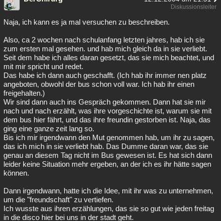
Diskussionsleiter
Naja, ich kann es ja mal versuchen zu beschreiben.
Also, ca 2 wochen nach schulanfang letzten jahres, hab ich sie
zum ersten mal gesehen. und hab mich gleich da in sie verliebt.
Seit dem habe ich alles daran gesetzt, das sie mich beachtet, und
mit mir spricht und redet.
Das habe ich dann auch geschafft. (Ich hab ihr immer nen platz
angeboten, obwohl der bus schon voll war. Ich hab ihr einen
freigehalten.)
Wir sind dann auch ins Gespräch gekommen. Dann hat sie mir
nach und nach erzählt, was ihre vorgeschichte ist, warum sie mit
dem bus hier fährt, und das ihre freundin gestorben ist. Naja, das
ging eine ganze zeit lang so.
Bis ich mir irgendwann den Mut genommen hab, um ihr zu sagen,
das ich mich in sie verliebt hab. Das Dumme daran war, das sie
genau an diesem Tag nicht im Bus gewesen ist. Es hat sich dann
leider keine Situation mehr ergeben, an der ich es ihr hätte sagen
können.
Dann irgendwann, hatte ich die Idee, mit ihr was zu unternehmen,
um die "freundschaft" zu vertiefen.
Ich wusste aus ihren erzählungen, das sie so gut wie jeden freitag
in die disco hier bei uns in der stadt geht.