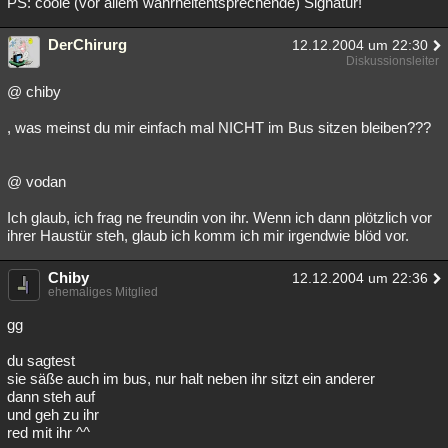
PS: coole (vor allem wahrheitentsprechende) Signatur!
DerChirurg
12.12.2004 um 22:30
Diskussionsleiter
@ chiby
, was meinst du mir einfach mal NICHT im Bus sitzen bleiben???
@ vodan
Ich glaub, ich frag ne freundin von ihr. Wenn ich dann plötzlich vor
ihrer Haustür steh, glaub ich komm ich mir irgendwie blöd vor.
Chiby
12.12.2004 um 22:36
ehemaliges Mitglied
gg
du sagtest
sie säße auch im bus, nur halt neben ihr sitzt ein anderer
dann steh auf
und geh zu ihr
red mit ihr ^^