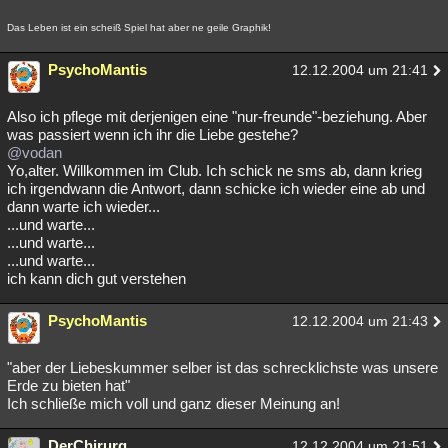
Das Leben ist ein scheiß Spiel hat aber ne geile Graphik!
PsychoMantis
12.12.2004 um 21:41
Also ich pflege mit derjenigen eine "nur-freunde"-beziehung. Aber
was passiert wenn ich ihr die Liebe gestehe?
@vodan
Yo,alter. Willkommen im Club. Ich schick ne sms ab, dann krieg
ich irgendwann die Antwort, dann schicke ich wieder eine ab und
dann warte ich wieder...
...und warte...
...und warte...
...und warte...
ich kann dich gut verstehen
PsychoMantis
12.12.2004 um 21:43
"aber der Liebeskummer selber ist das schrecklichste was unsere
Erde zu bieten hat"
Ich schließe mich voll und ganz dieser Meinung an!
DerChirurg
12.12.2004 um 21:51