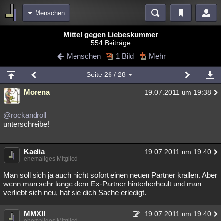
Menschen
Bereiche
Mittel gegen Liebeskummer
554 Beiträge
Echtzeit
Diskussionen
Blogs
Videos
Statistiken
Menschen
1 Bild
Mehr
Chat
Wiki
Neuigkeiten
Seite
26
/ 28
meine Rubriken
Morena
19.07.2011 um 19:38
Menschen
Wissenschaft
Politik
Mystery
Kriminalfälle
Spiritualität
Verschwörungen
Technologie
Ufologie
@rockandroll
unterschreibe!
Natur
Umfragen
Unterhaltung
weitere Rubriken
Kaelia
19.07.2011 um 19:40
ehemaliges Mitglied
Philosophie
Träume
Orte
Esoterik
Literatur
Man soll sich ja auch nicht sofort einen neuen Partner krallen. Aber
Astronomie
Helpdesk
Gruppen
Gaming
Filme
wenn man sehr lange dem Ex-Partner hinterherheult und man
verliebt sich neu, hat sie dich Sache erledigt.
Musik
Clash
Verbesserungen
Allmystery
English
MMXII
19.07.2011 um 19:40
Übersichten
ehemaliges Mitglied