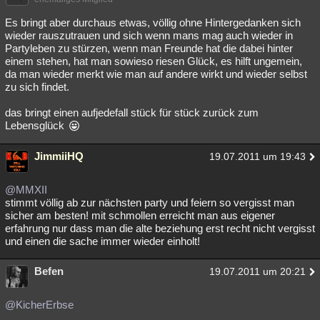
Besucht
Teilgenommen
Alle
Neue
Geschlossen
Es bringt aber durchaus etwas, völlig ohne Hintergedanken sich
wieder rauszutrauen und sich wenn mans mag auch wieder in
Lesenswert
Schlüsselwörter
Partyleben zu stürzen, wenn man Freunde hat die dabei hinter
einem stehen, hat man sowieso riesen Glück, es hilft ungemein,
da man wieder merkt wie man auf andere wirkt und wieder selbst
zu sich findet.
das bringt einen aufjedefall stück für stück zurück zum
Lebensglück
JimmiiHQ
19.07.2011 um 19:43
@MMXII
stimmt völlig ab zur nächsten party und feiern so vergisst man
sicher am besten! mit schmollen erreicht man aus eigener
erfahrung nur dass man die alte beziehung erst recht nicht vergisst
und einen die sache immer wieder einholt!
Befen
19.07.2011 um 20:21
@KicherErbse