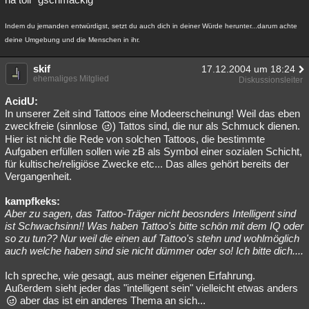
Indem du jemanden entwürdigst, setzt du auch dich in deiner Würde herunter...darum achte
deine Umgebung und die Menschen in ihr.
skif
17.12.2004 um 18:24
ehemaliges Mitglied
Diskussionsleiter
AcidU:
In unserer Zeit sind Tattoos eine Modeerscheinung! Weil das eben
zweckfreie (sinnlose
) Tattos sind, die nur als Schmuck dienen.
Hier ist nicht die Rede von solchen Tattoos, die bestimmte
Aufgaben erfüllen sollen wie zB als Symbol einer sozialen Schicht,
für kultische/religiöse Zwecke etc... Das alles gehört bereits der
Vergangenheit.
kampfkeks:
Aber zu sagen, das Tattoo-Träger nicht beosnders Intelligent sind
ist Schwachsinn!! Was haben Tattoo's bitte schön mit dem IQ oder
so zu tun?? Nur weil die einen auf Tattoo's stehn und wohlmöglich
auch welche haben sind sie nicht dümmer oder so! Ich bitte dich....
Ich spreche, wie gesagt, aus meiner eigenen Erfahrung.
Außerdem sieht jeder das "intelligent sein" vielleicht etwas anders
aber das ist ein anderes Thema an sich...