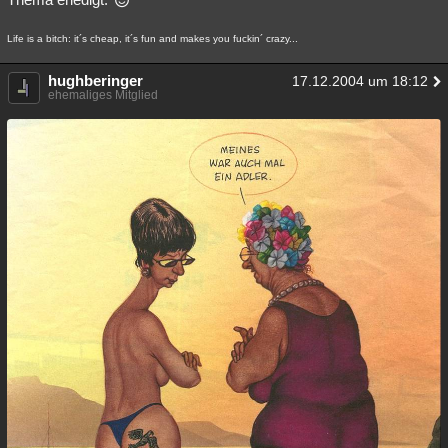
Life is a bitch: it´s cheap, it´s fun and makes you fuckin´ crazy...
hughberinger
17.12.2004 um 18:12
ehemaliges Mitglied