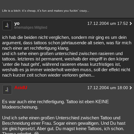
Life is a bitch: it´s cheap, it´s fun and makes you fuckin´ crazy...
yo
17.12.2004 um 17:52
ehemaliges Mitglied
ich hab die beiden nicht verglichen, sondern mir ging es um dein
argument, dass tattoos schon jahrtausende alt seien, was für mich
nach einer art rechtfertigung klang.
und ich sehe einen großen unterschied zwischen rasieren und
tattoos. letzteres ist permanent, weshalb der eingriff in den körper
'unter die haut geht', während rasieren etwas kurzfristiges ist,
weshalb es ja immer wiederholt werden muss, soll der effekt nicht
nach kurzer zeit schon wieder verloren gehen...
AcidU
17.12.2004 um 18:00
Es war auch eine rechtfertigung. Tattoo ist eben KEINE
Modeerscheinung.
Und ich sehe einen großen Unterschied zwischen Tattoo und
Beschneidung einer Frau. Sogar einen gewaltigen. Und Du hast
sie gleichgesetzt. Aber gut. Du magst keine Tattoos, ich schon.
Thema erledigt.