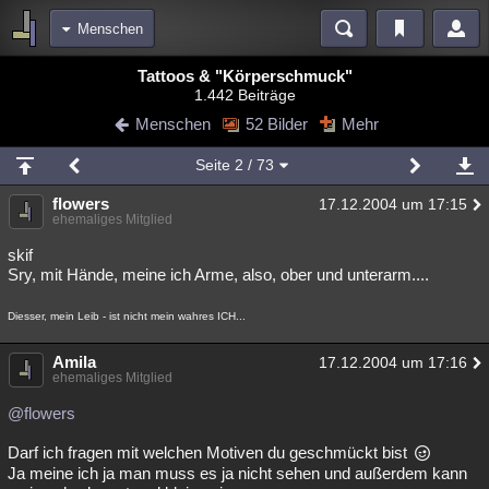
Menschen
Bereiche
Tattoos & "Körperschmuck"
1.442 Beiträge
Echtzeit
Diskussionen
Blogs
Videos
Statistiken
Menschen
52 Bilder
Mehr
Chat
Wiki
Neuigkeiten
Seite
2
/ 73
meine Rubriken
flowers
17.12.2004 um 17:15
Menschen
Wissenschaft
Politik
Mystery
Kriminalfälle
ehemaliges Mitglied
Spiritualität
Verschwörungen
Technologie
Ufologie
skif
Sry, mit Hände, meine ich Arme, also, ober und unterarm....
Natur
Umfragen
Unterhaltung
Diesser, mein Leib - ist nicht mein wahres ICH...
weitere Rubriken
Philosophie
Amila
Träume
Orte
Esoterik
Literatur
17.12.2004 um 17:16
ehemaliges Mitglied
Astronomie
Helpdesk
Gruppen
Gaming
Filme
@flowers
Musik
Clash
Verbesserungen
Allmystery
English
Darf ich fragen mit welchen Motiven du geschmückt bist
Ja meine ich ja man muss es ja nicht sehen und außerdem kann
Übersichten