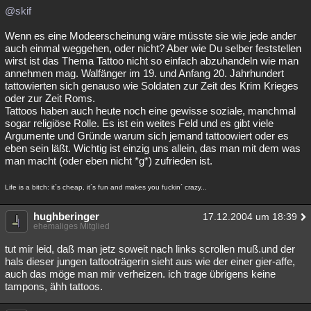
@skif
Wenn es eine Modeerscheinung wäre müsste sie wie jede ander
auch einmal weggehen, oder nicht? Aber wie Du selber feststellen
wirst ist das Thema Tattoo nicht so einfach abzuhandeln wie man
annehmen mag. Walfänger im 19. und Anfang 20. Jahrhundert
tattowierten sich genauso wie Soldaten zur Zeit des Krim Krieges
oder zur Zeit Roms.
Tattoos haben auch heute noch eine gewisse soziale, manchmal
sogar religiöse Rolle. Es ist ein weites Feld und es gibt viele
Argumente und Gründe warum sich jemand tattoowiert oder es
eben sein läßt. Wichtig ist einzig uns allein, das man mit dem was
man macht (oder eben nicht *g*) zufrieden ist.
Life is a bitch: it´s cheap, it´s fun and makes you fuckin´ crazy...
hughberinger
17.12.2004 um 18:39
ehemaliges Mitglied
tut mir leid, daß man jetz soweit nach links scrollen muß.und der
hals dieser jungen tattooträgerin sieht aus wie der einer gier-affe,
auch das möge man mir verheizen. ich trage übrigens keine
tampons, ähh tattoos.