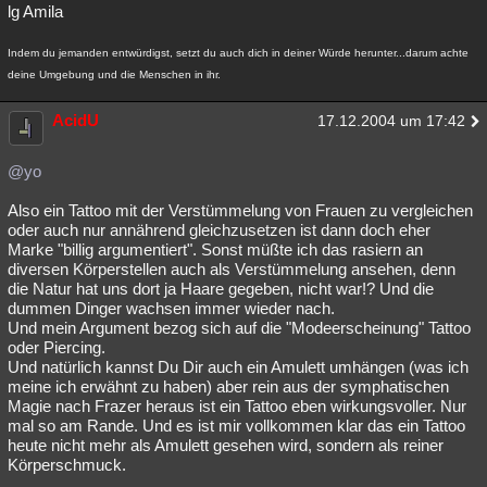
lg Amila
Indem du jemanden entwürdigst, setzt du auch dich in deiner Würde herunter...darum achte
deine Umgebung und die Menschen in ihr.
AcidU
17.12.2004 um 17:42
@yo
Also ein Tattoo mit der Verstümmelung von Frauen zu vergleichen
oder auch nur annährend gleichzusetzen ist dann doch eher
Marke "billig argumentiert". Sonst müßte ich das rasiern an
diversen Körperstellen auch als Verstümmelung ansehen, denn
die Natur hat uns dort ja Haare gegeben, nicht war!? Und die
dummen Dinger wachsen immer wieder nach.
Und mein Argument bezog sich auf die "Modeerscheinung" Tattoo
oder Piercing.
Und natürlich kannst Du Dir auch ein Amulett umhängen (was ich
meine ich erwähnt zu haben) aber rein aus der symphatischen
Magie nach Frazer heraus ist ein Tattoo eben wirkungsvoller. Nur
mal so am Rande. Und es ist mir vollkommen klar das ein Tattoo
heute nicht mehr als Amulett gesehen wird, sondern als reiner
Körperschmuck.