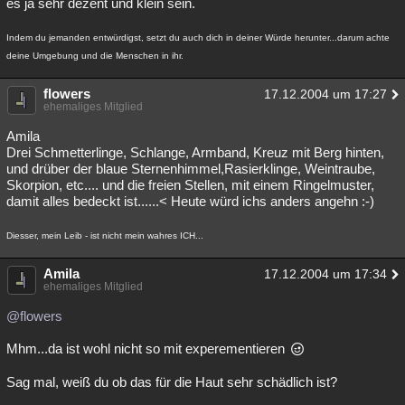
es ja sehr dezent und klein sein.
Besucht
Teilgenommen
Alle
Neue
Geschlossen
Indem du jemanden entwürdigst, setzt du auch dich in deiner Würde herunter...darum achte
Lesenswert
Schlüsselwörter
deine Umgebung und die Menschen in ihr.
flowers
17.12.2004 um 17:27
ehemaliges Mitglied
Amila
Drei Schmetterlinge, Schlange, Armband, Kreuz mit Berg hinten,
und drüber der blaue Sternenhimmel,Rasierklinge, Weintraube,
Skorpion, etc.... und die freien Stellen, mit einem Ringelmuster,
damit alles bedeckt ist......< Heute würd ichs anders angehn :-)
Diesser, mein Leib - ist nicht mein wahres ICH...
Amila
17.12.2004 um 17:34
ehemaliges Mitglied
@flowers
Mhm...da ist wohl nicht so mit experementieren
Sag mal, weiß du ob das für die Haut sehr schädlich ist?