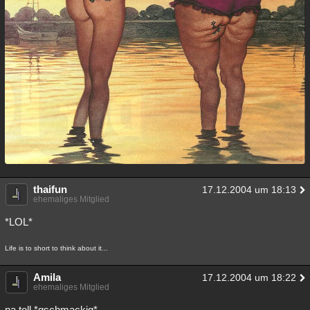
thaifun
17.12.2004 um 18:13
ehemaliges Mitglied
*LOL*
Life is to short to think about it...
Amila
17.12.2004 um 18:22
ehemaliges Mitglied
na toll *gschmackig*