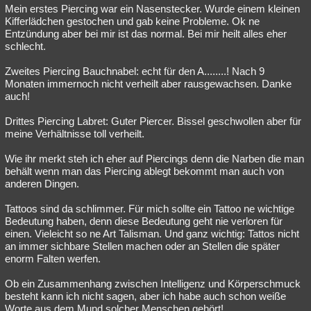
Mein erstes Piercing war ein Nasenstecker. Wurde einem kleinen
Kifferlädchen gestochen und gab keine Probleme. Ok ne
Entzündung aber bei mir ist das normal. Bei mir heilt alles eher
schlecht.
Zweites Piercing Bauchnabel: echt für den A........! Nach 9
Monaten immernoch nicht verheilt aber rausgewachsen. Danke
auch!
Drittes Piercing Labret: Guter Piercer. Bissel geschwollen aber für
meine Verhältnisse toll verheilt.
Wie ihr merkt steh ich eher auf Piercings denn die Narben die man
behält wenn man das Piercing ablegt bekommt man auch von
anderen Dingen.
Tattoos sind da schlimmer. Für mich sollte ein Tattoo ne wichtige
Bedeutung haben, denn diese Bedeutung geht nie verloren für
einen. Vieleicht so ne Art Talisman. Und ganz wichtig: Tattos nicht
an immer sichbare Stellen machen oder an Stellen die später
enorm Falten werfen.
Ob ein Zusammenhang zwischen Intelligenz und Körperschmuck
besteht kann ich nicht sagen, aber ich habe auch schon weiße
Worte aus dem Mund solcher Menschen gehört!