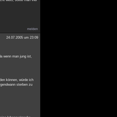
melden
24.07.2005 um 23:09
da wenn man jung ist,
rden können, würde ich
irgendwann sterben zu