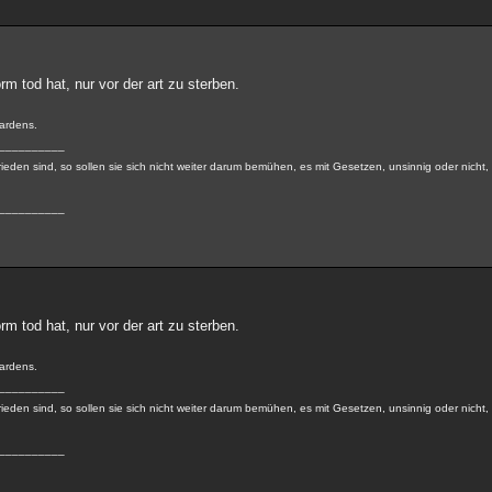
orm tod hat, nur vor der art zu sterben.
Gardens.
__________
ieden sind, so sollen sie sich nicht weiter darum bemühen, es mit Gesetzen, unsinnig oder nicht,
__________
orm tod hat, nur vor der art zu sterben.
Gardens.
__________
ieden sind, so sollen sie sich nicht weiter darum bemühen, es mit Gesetzen, unsinnig oder nicht,
__________