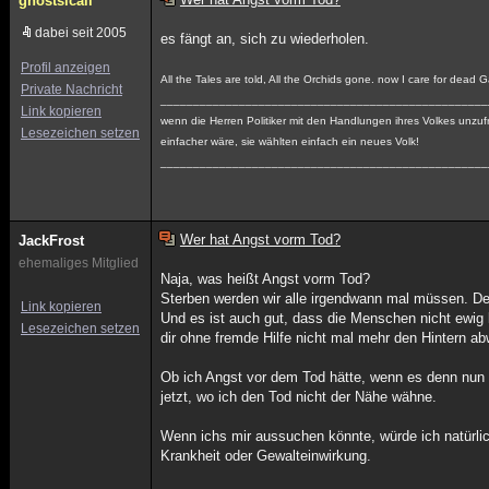
ghostsicall
dabei seit 2005
es fängt an, sich zu wiederholen.
Profil anzeigen
All the Tales are told, All the Orchids gone. now I care for dead 
Private Nachricht
__________________________________________________
Link kopieren
wenn die Herren Politiker mit den Handlungen ihres Volkes unzufr
Lesezeichen setzen
einfacher wäre, sie wählten einfach ein neues Volk!
__________________________________________________
Wer hat Angst vorm Tod?
JackFrost
ehemaliges Mitglied
Naja, was heißt Angst vorm Tod?
Sterben werden wir alle irgendwann mal müssen. Der
Link kopieren
Und es ist auch gut, dass die Menschen nicht ewig 
Lesezeichen setzen
dir ohne fremde Hilfe nicht mal mehr den Hintern a
Ob ich Angst vor dem Tod hätte, wenn es denn nun t
jetzt, wo ich den Tod nicht der Nähe wähne.
Wenn ichs mir aussuchen könnte, würde ich natürl
Krankheit oder Gewalteinwirkung.