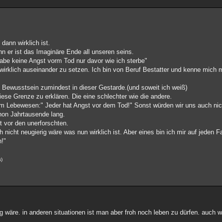
ann wirklich ist.
n er ist das Imaginäre Ende all unseren seins.
habe keine Angst vorm Tod nur davor wie ich sterbe"
 wirklich auseinander zu setzen. Ich bin von Beruf Bestatter und kenne mich
 Bewusstsein zumindest in dieser Gestarde.(und soweit ich weiß)
iese Grenze zu erklären. Die eine schlechter wie die andere.
edem Lebewesen:" Jeder hat Angst vor dem Tod!" Sonst würden wir uns auch n
hon Jahrtausende lang.
 vor den unerforschten.
 nicht neugierig wäre was nun wirklich ist. Aber eines bin ich mir auf jeden F
n!"
s)
g wäre. in anderen situationen ist man aber froh noch leben zu dürfen. auch 
.