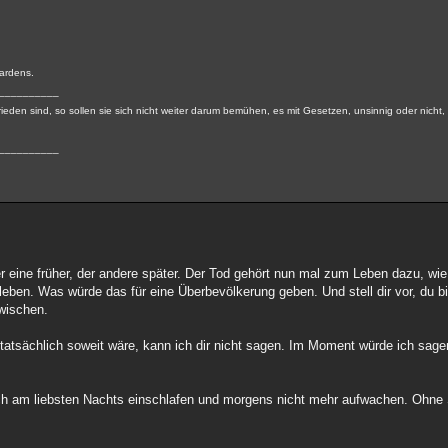
Gardens.
__________
ieden sind, so sollen sie sich nicht weiter darum bemühen, es mit Gesetzen, unsinnig oder nicht,
__________
 eine früher, der andere später. Der Tod gehört nun mal zum Leben dazu, wie
leben. Was würde das für eine Überbevölkerung geben. Und stell dir vor, du b
bwischen.
atsächlich soweit wäre, kann ich dir nicht sagen. Im Moment würde ich sage
ich am liebsten Nachts einschlafen und morgens nicht mehr aufwachen. Ohn