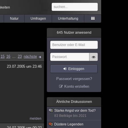
keiten
Natur
Umfragen
Unterhaltung
6
4
5
Nutzer anwesend
15
16
...
23
nächste
23.07.2005 um 23:46
Einloggen
Passwort vergessen?
Konto erstellen
Ähnliche Diskussionen
Starke Angst vor dem Tod?
83 Beiträge bis 2021
melden
Düstere Legenden
24.07.2005 um 00:22