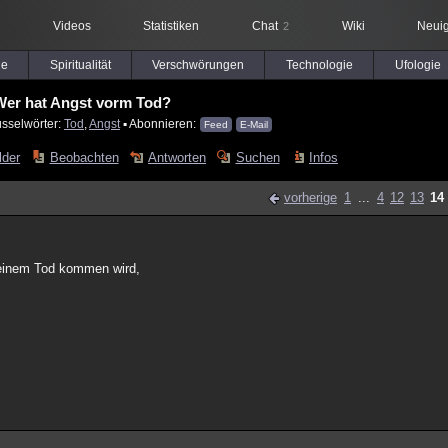
Videos
Statistiken
Chat
Wiki
Neuig
2
le
Spiritualität
Verschwörungen
Technologie
Ufologie
Wer hat Angst vorm Tod?
üsselwörter:
Tod
,
Angst
▪ Abonnieren:
Feed
E-Mail
lder
Beobachten
Antworten
Suchen
Infos
vorherige
1
...
4
12
13
14
einem Tod kommen wird,