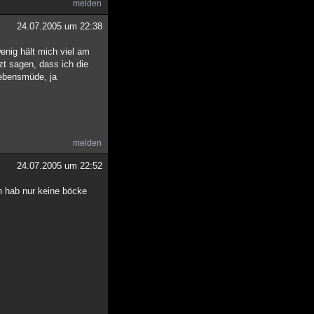
melden
24.07.2005 um 22:38
enig hält mich viel am
tzt sagen, dass ich die
lebensmüde, ja
melden
24.07.2005 um 22:52
h hab nur keine böcke