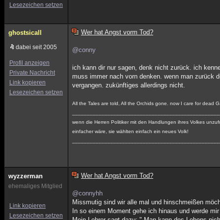
Lesezeichen setzen
Wer hat Angst vorm Tod?
ghostsicall
dabei seit 2005
@conny
Profil anzeigen
ich kann dir nur sagen, denk nicht zurück. ich kenn
Private Nachricht
muss immer nach vorn denken. wenn man zurück denk
Link kopieren
vergangen. zukünftiges allerdings nicht.
Lesezeichen setzen
All the Tales are told, All the Orchids gone. now I care for dead 
__________________________________________________
wenn die Herren Politiker mit den Handlungen ihres Volkes unzufr
einfacher wäre, sie wählten einfach ein neues Volk!
__________________________________________________
Wer hat Angst vorm Tod?
wyzzerman
ehemaliges Mitglied
@connyhh
Missmutig sind wir alle mal und hinschmeißen möcht
Link kopieren
In so einem Moment gehe ich hinaus und werde mir 
Lesezeichen setzen
Mein Lehrer sagt dazu: " Man kann des Lebens nic