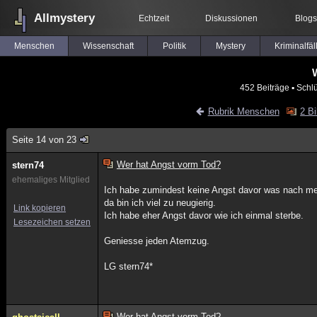
Allmystery
Echtzeit
Diskussionen
Blogs
Menschen
Wissenschaft
Politik
Mystery
Kriminalfäl
452 Beiträge
▪ Schl
Rubrik Menschen
2 Bi
Seite 14 von 23
Wer hat Angst vorm Tod?
stern74
ehemaliges Mitglied
Ich habe zumindest keine Angst davor was nach m
da bin ich viel zu neugierig.
Link kopieren
Ich habe eher Angst davor wie ich einmal sterbe.
Lesezeichen setzen
Geniesse jeden Atemzug.
LG stern74*
Wer hat Angst vorm Tod?