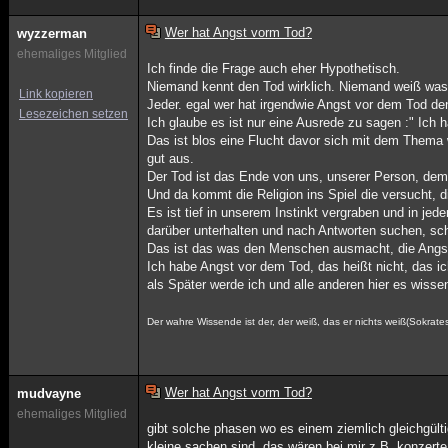
Wer hat Angst vorm Tod?
wyzzerman
ehemaliges Mitglied
Ich finde die Frage auch eher Hypothetisch.
Niemand kennt den Tod wirklich. Niemand weiß was d
Link kopieren
Jeder. egal wer hat irgendwie Angst vor dem Tod den
Lesezeichen setzen
Ich glaube es ist nur eine Ausrede zu sagen :" Ich 
Das ist blos eine Flucht davor sich mit dem Thema
gut aus.
Der Tod ist das Ende von uns, unserer Person, dem
Und da kommt die Religion ins Spiel die versucht, d
Es ist tief in unserem Instinkt vergraben und in j
darüber unterhalten und nach Antworten suchen, sc
Das ist das was den Menschen ausmacht, die Angst
Ich habe Angst vor dem Tod, das heißt nicht, das ich
als Später werde ich und alle anderen hier es wisse
Der wahre Wissende ist der, der weiß, das er nichts weiß(Sokrate
Wer hat Angst vorm Tod?
mudvayne
ehemaliges Mitglied
gibt solche phasen wo es einem ziemlich gleichgülti
kleine sachen sind. das wären bei mir z.B. konzerte