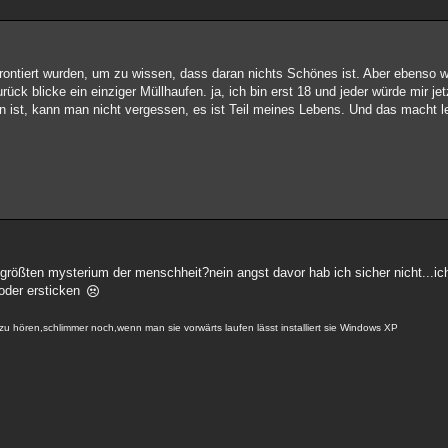
rontiert wurden, um zu wissen, dass daran nichts Schönes ist. Aber ebenso w
rück blicke ein einziger Müllhaufen. ja, ich bin erst 18 und jeder würde mir je
n ist, kann man nicht vergessen, es ist Teil meines Lebens. Und das macht 
größten mysterium der menschheit?nein angst davor hab ich sicher nicht...ic
 oder ersticken
u hören,schlimmer noch,wenn man sie vorwärts laufen lässt installiert sie Windows XP