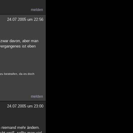
melden
24.07.2005 um 22:56
t zwar davon, aber man
vergangenes ist eben
 zu bestrafen, da es doch
melden
24.07.2005 um 23:00
eh niemand mehr ändern.
t weiß, sollte man viel