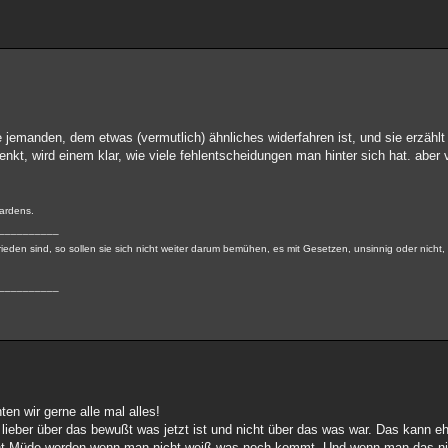
e jemanden, dem etwas (vermutlich) ähnliches widerfahren ist, und sie erzähl
t, wird einem klar, wie viele fehlentscheidungen man hinter sich hat. aber 
Gardens.
__________
ieden sind, so sollen sie sich nicht weiter darum bemühen, es mit Gesetzen, unsinnig oder nicht,
__________
en wir gerne alle mal alles!
lieber über das bewußt was jetzt ist und nicht über das was war. Das kann 
ht Müde werden wenn man nicht weiß was noch kommt. Und wenn man das nich