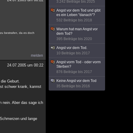
3.242 Beiträge bis 2025
Angst vor dem Tod und gibt
es ein Leben "danach"?
532 Beiträge bis 2018
Warum hat man Angst vor
 zu bestrafen, da es doch
dem Tod?
395 Beiträge bis 2020
Angst vor dem Tod.
10 Beiträge bis 2017
melden
Angst vorm Tod - oder vorm
24.07.2005 um 00:22
Sterben?
876 Beiträge bis 2017
Keine Angst vor dem Tod
 die Geburt.
35 Beiträge bis 2016
ist schwer krank, kannst
n nein. Aber das sage ich
e Schmerzen und lange