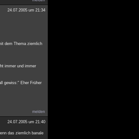
melden
24.07.2005 um 21:34
 mit dem Thema ziemlich
icht immer und immer
all gewiss:" Eher Früher
melden
24.07.2005 um 21:40
wenn das ziemlich banale