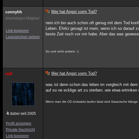
Wer hat Angst vorm Tod?
connyhh
ehemaliges Mitglied
nein ich bin auch schon oft genug mit dem Tod konf
Leben. Ehrlci gesagt ist mein, wenn ich so darauf zu
Link kopieren
beste Zeit noch vor mir habe. Aber das was gewese
Lesezeichen setzen
So und nicht anders :-)
Wer hat Angst vorm Tod?
ne0
was ist denn schon das leben im vergleich mit dem 
auf so ne ecklige art zu sterben..wie etwa ertrinken
Wenn man die CD rückwärts laufen lässt sind Satanische klänge z
dabei seit 2005
Profil anzeigen
Private Nachricht
Link kopieren