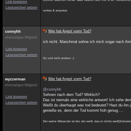
Link kopieren
Lesezeichen setzen
veritas & aequitas
Wer hat Angst vorm Tod?
connyhh
ehemaliges Mitglied
ich nicht. Manchmal sehne ich mich sogar nach ihm. 
Link kopieren
Lesezeichen setzen
So und nicht anders :-)
Wer hat Angst vorm Tod?
wyzzerman
ehemaliges Mitglied
@connyhh
Sehnen nach dem Tod? Wirklich?
Link kopieren
Das ist niemals eine wirkliche antwort! Ich sehe de
Lesezeichen setzen
Weißt du überhaupt was tod bedeutet? Hast du ihn 
genieße es, denn der Tod kommt früh genug.....
Der wahre Wissende ist der, der weiß, das er nichts weiß(Sokrate