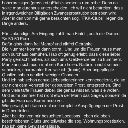
höherpreisigen (grosskotz)Etablissements rumtreibe. Denn da
sollte man durchaus unterscheiden. Ich will nicht bestreiten, dass
in irgendwelchen Billigläden Zwangsprostitution betrieben wird.
Aber in den von mir gerne besuchten sog. "FKK-Clubs" liegen die
Dinge anders.
Für Unkundige: Am Eingang zahlt man Eintritt; auch die Damen.
So 50-60 Euro.
Dafür gibts dann frei Mampf und alkfrei Getränke.
Die Nummer kommt dann extra . Und um die Frauen muss man
sich durchaus bemühen. Hab oft genug erlebt, dass diese lieber
Party gemacht haben, als sich ums Geldverdienen zu kümmern.
Man kann sich auch mal nen Korb holen. Natürlich nicht so nen
schnieker, charmanter Kerl wie ich (Ironie). Aber ungepflegte
Quallen haben deutlich weniger Chancen.
Und ich hab schon genug Liebesdienerinnen kennengelernt, die so
gar nicht dem Vorurteil der gebeutelten Prost. entsprechen. Sind
sehr viele taffe Frauen dabei, die genau wissen, was sie wollen.
Und aufm Zimmer hat nicht etwa der Mann das Sagen, sondern da
gibt die Frau das Kommando vor.
Wie gesagt, ich kann nicht die komplette Ausprägungen der Prost.
in D beurteilen.
Aber bei den von mir besuchten Locations , eben die oben
beschriebenen Clubs und teilweise die sog. Wohnungsprostitution,
hab ich keine Gewissensbisse.