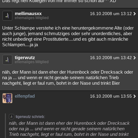
Das regt nen Kollegen von mir immer so schön auf^^ XD
Besucht
Teilgenommen
Alle
Neue
Geschlossen
mellimausxx
16.10.2008 um 13:12
ehemaliges Mitglied
Lesenswert
Schlüsselwörter
Unter Schlampe verstehe ich eine heruntergekommene Alte (oder
auch junge), jemand schmutziges oder sehr unordentliches, aber
nicht unbedingt eine Prostitutierte....und es gibt auch männliche
Schlampen....ja ja
tigerwutz
16.10.2008 um 13:42
ehemaliges Mitglied
näh, der Mann ist dann eher der Hurenbock oder Drecksack oder
na ja ... und wenn er nicht gerade seinem natürlichen Trieb
nachgeht, liegt er faul rum, bohrt in der Nase und trinkt Bier
elfenpfad
16.10.2008 um 13:55
tigerwutz schrieb:
näh, der Mann ist dann eher der Hurenbock oder Drecksack
oder na ja ... und wenn er nicht gerade seinem natürlichen
Trieb nachgeht, liegt er faul rum, bohrt in der Nase und trinkt