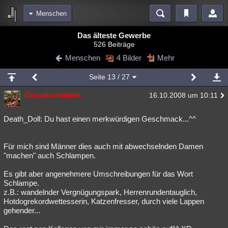
Menschen
Bereiche
Das älteste Gewerbe
526 Beiträge
Echtzeit
Diskussionen
Blogs
Videos
Statistiken
Menschen
4 Bilder
Mehr
Chat
Wiki
Neuigkeiten
Seite
13
/ 27
meine Rubriken
Gruselschinken
16.10.2008 um 10:11
Menschen
Wissenschaft
Politik
Mystery
Kriminalfälle
Spiritualität
Verschwörungen
Technologie
Ufologie
Death_Doll: Du hast einen merkwürdigen Geschmack...^^
Natur
Umfragen
Unterhaltung
Für mich sind Männer dies auch mit abwechselnden Damen
weitere Rubriken
"machen" auch Schlampen.
Philosophie
Träume
Orte
Esoterik
Literatur
Es gibt aber angenehmere Umschreibungen für das Wort
Schlampe.
Astronomie
Helpdesk
Gruppen
Gaming
Filme
z.B.: wandelnder Vergnügungspark, Herrenrundentauglich,
Hotdogrekordwettesserin, Katzenfresser, durch viele Lappen
Musik
Clash
Verbesserungen
Allmystery
English
gehender...
Übersichten