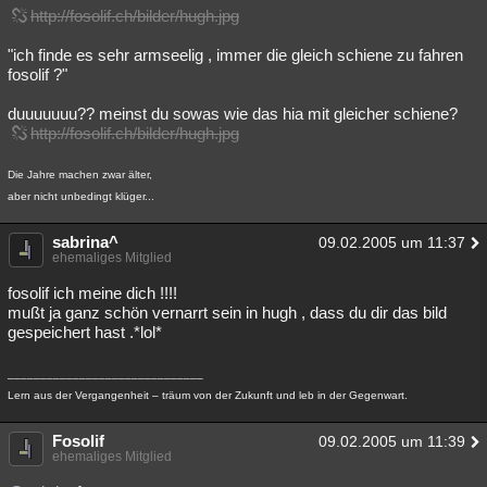
http://fosolif.ch/bilder/hugh.jpg
"ich finde es sehr armseelig , immer die gleich schiene zu fahren
fosolif ?"
duuuuuuu?? meinst du sowas wie das hia mit gleicher schiene?
http://fosolif.ch/bilder/hugh.jpg
Die Jahre machen zwar älter,
aber nicht unbedingt klüger...
sabrina^
09.02.2005 um 11:37
ehemaliges Mitglied
fosolif ich meine dich !!!!
mußt ja ganz schön vernarrt sein in hugh , dass du dir das bild
gespeichert hast .*lol*
______________________________
Lern aus der Vergangenheit – träum von der Zukunft und leb in der Gegenwart.
Fosolif
09.02.2005 um 11:39
ehemaliges Mitglied