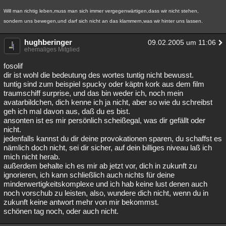
Besucht
Teilgenommen
Alle
Neue
Geschlossen
Will man richtig leben,muss man sich immer vergegenwärtigen,dass wir nicht stehen,
sondern uns bewegen,und darf sich nicht an das klammern,was wir hinter uns lassen.
Lesenswert
Schlüsselwörter
hughberinger
09.02.2005 um 11:06
ehemaliges Mitglied
fosolif
dir ist wohl die bedeutung des wortes tuntig nicht bewusst.
tuntig sind zum beispiel spucky oder käptn kork aus dem film
traumschiff surprise, und das bin weder ich, noch mein
avatarbildchen, dich kenne ich ja nicht, aber so wie du schreibst
geh ich mal davon aus, daß du es bist.
ansonten ist es mir persönlich scheißegal, was dir gefällt oder
nicht.
jedenfalls kannst du dir deine provokationen sparen, du schaffst es
nämlich doch nicht, sei dir sicher, auf dein billiges niveau laß ich
mich nicht herab.
außerdem behalte ich es mir ab jetzt vor, dich in zukunft zu
ignorieren, ich kann schließlich auch nichts für deine
minderwertigkeitskomplexe und ich hab keine lust denen auch
noch vorschub zu leisten, also, wundere dich nicht, wenn du in
zukunft keine antwort mehr von mir bekommst.
schönen tag noch, oder auch nicht.