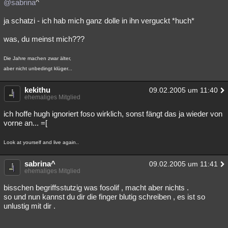
@sabrina
^
ja schatzi - ich hab mich ganz dolle in ihn verguckt *huch*
was, du meinst mich???
Die Jahre machen zwar älter,
aber nicht unbedingt klüger...
kekithu
09.02.2005 um 11:40
ehemaliges Mitglied
ich hoffe hugh ignoriert foso wirklich, sonst fängt das ja wieder von
vorne an... =[
Look at yourself and live again..
sabrina^
09.02.2005 um 11:41
ehemaliges Mitglied
bisschen begriffsstutzig was fosolif , macht aber nichts .
so und nun kannst du dir die finger blutig schreiben , es ist so
unlustig mit dir .