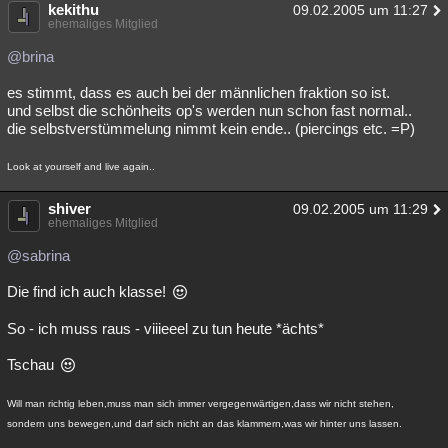
kekithu
09.02.2005 um 11:27
ehemaliges Mitglied
@brina
es stimmt, dass es auch bei der männlichen fraktion so ist.
und selbst die schönheits op's werden nun schon fast normal..
die selbstverstümmelung nimmt kein ende.. (piercings etc. =P)
Look at yourself and live again..
shiver
09.02.2005 um 11:29
ehemaliges Mitglied
@sabrina
Die find ich auch klasse!
So - ich muss raus - viiieeel zu tun heute *ächts*
Tschau
Will man richtig leben,muss man sich immer vergegenwärtigen,dass wir nicht stehen,
sondern uns bewegen,und darf sich nicht an das klammern,was wir hinter uns lassen.