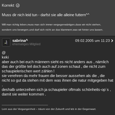
Korrekt
Muss dir nich leid tun - darfst sie alle alleine futtern^^
Will man richtig leben,muss man sich immer vergegenwärtigen,dass wir nicht stehen,
sondern uns bewegen,und darf sich nicht an das klammern,was wir hinter uns lassen.
sabrina^
09.02.2005 um 11:23
ehemaliges Mitglied
@
keki
aber auch bei euch männern sieht es nicht anders aus , nämlich
das der größte teil doch auch auf zonen schaut , die nicht zum
schaupielerischen wert zählen !
sie verehren da mehr frauen die besser aussehen als die , die
nicht so gut da stehen mit dem was ihnen die natur mitgegeben hat
.
deshalb unterzeihen sich ja schaupieler oftmals schönheits-op´s ,
damit sie weiter kommen .
______________________________
Lern aus der Vergangenheit – träum von der Zukunft und leb in der Gegenwart.