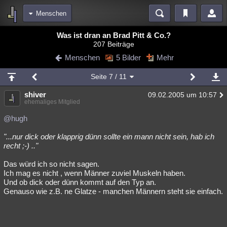
Menschen
Bereiche
Was ist dran an Brad Pitt & Co.?
207 Beiträge
Echtzeit
Diskussionen
Blogs
Videos
Statistiken
Menschen
5 Bilder
Mehr
Chat
Wiki
Neuigkeiten
Seite
7
/ 11
meine Rubriken
shiver
09.02.2005 um 10:57
Menschen
Wissenschaft
Politik
Mystery
Kriminalfälle
ehemaliges Mitglied
Spiritualität
Verschwörungen
Technologie
Ufologie
@hugh
"...nur dick oder klapprig dünn sollte ein mann nicht sein, hab ich
Natur
Umfragen
Unterhaltung
recht ;-) .."
weitere Rubriken
Das würd ich so nicht sagen.
Philosophie
Träume
Orte
Esoterik
Literatur
Ich mag es nicht , wenn Männer zuviel Muskeln haben.
Und ob dick oder dünn kommt auf den Typ an.
Astronomie
Helpdesk
Gruppen
Gaming
Filme
Genauso wie z.B. ne Glatze - manchen Männern steht sie einfach.
Musik
Clash
Verbesserungen
Allmystery
English
Übersichten