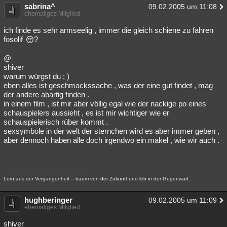
sabrina^
09.02.2005 um 11:08
ehemaliges Mitglied
ich finde es sehr armseelig , immer die gleich schiene zu fahren
fosolif
?
@
shiver
warum würgst du ; )
eben alles ist geschmackssache , was der eine gut findet , mag
der andere abartig finden .
in einem film , ist mir aber völlig egal wie der nackige po eines
schauspielers aussieht , es ist mir wichtiger wie er
schauspielerisch rüber kommt .
sexsymbole in der welt der sternchen wird es aber immer geben ,
aber dennoch haben alle doch irgendwo ein makel , wie wir auch .
______________________________
Lern aus der Vergangenheit – träum von der Zukunft und leb in der Gegenwart.
hughberinger
09.02.2005 um 11:09
ehemaliges Mitglied
shiver