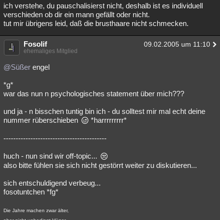
ich verstehe, du pauschalisierst nicht, deshalb ist es individuell
verschieden ob dir ein mann gefällt oder nicht.
tut mir übrigens leid, daß die brusthaare nicht schmecken.
Fosolif
09.02.2005 um 11:10
ehemaliges Mitglied
@Süßer
engel
*g*
war das nun n psychologisches statement über mich???
und ja - n bisschen tuntig bin ich - du solltest mir mal echt deine
nummer rüberschieben
*harrrrrrrrr*
------------------------------------------
huch - nun sind wir off-topic...
also bitte fühlen sie sich nicht gestörrt weiter zu diskutieren...
sich entschuldigend verbeug...
fosotuntchen *fg*
Die Jahre machen zwar älter,