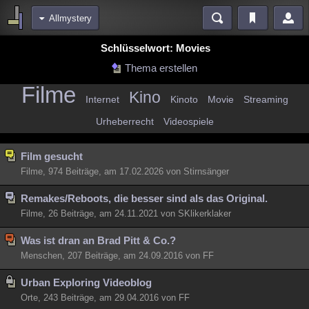
Allmystery
Bereiche
Schlüsselwort: Movies
Echtzeit
Diskussionen
Blogs
Videos
Statistiken
Thema erstellen
Filme
Chat
Wiki
Neuigkeiten
Kino
Internet
Kinoto
Movie
Streaming
meine Rubriken
Urheberrecht
Videospiele
Menschen
Wissenschaft
Politik
Mystery
Kriminalfälle
Film gesucht
Spiritualität
Verschwörungen
Technologie
Ufologie
Filme, 974 Beiträge, am 17.02.2026 von Stirnsänger
Natur
Umfragen
Unterhaltung
Remakes/Reboots, die besser sind als das Original.
weitere Rubriken
Filme, 26 Beiträge, am 24.11.2021 von SKlikerklaker
Philosophie
Träume
Orte
Esoterik
Literatur
Was ist dran an Brad Pitt & Co.?
Astronomie
Helpdesk
Gruppen
Gaming
Filme
Menschen, 207 Beiträge, am 24.09.2016 von FF
Musik
Urban Exploring Videoblog
Clash
Verbesserungen
Allmystery
English
Orte, 243 Beiträge, am 29.04.2016 von FF
Übersichten