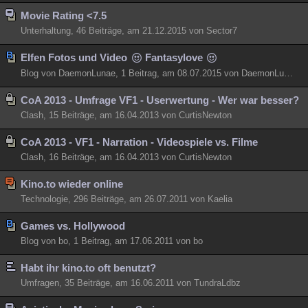
Besucht
Movie Rating <7.5
Teilgenommen
Alle
Neue
Geschlossen
Unterhaltung, 46 Beiträge, am 21.12.2015 von Sector7
Lesenswert
Schlüsselwörter
Elfen Fotos und Video
Fantasylove
Blog von DaemonLunae, 1 Beitrag, am 08.07.2015 von DaemonLunae
CoA 2013 - Umfrage VF1 - Userwertung - Wer war besser?
Clash, 15 Beiträge, am 16.04.2013 von CurtisNewton
CoA 2013 - VF1 - Narration - Videospiele vs. Filme
Clash, 16 Beiträge, am 16.04.2013 von CurtisNewton
Kino.to wieder online
Technologie, 296 Beiträge, am 26.07.2011 von Kaelia
Games vs. Hollywood
Blog von bo, 1 Beitrag, am 17.06.2011 von bo
Habt ihr kino.to oft benutzt?
Umfragen, 35 Beiträge, am 16.06.2011 von TundraLdbz