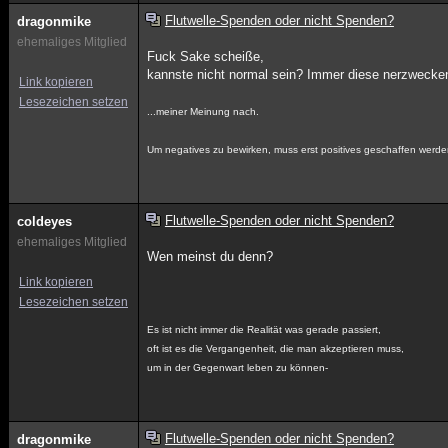
Flutwelle-Spenden oder nicht Spenden?
dragonmike
ehemaliges Mitglied
Fuck Sake scheiße,
kannste nicht normal sein? Immer diese nerzwecken 
Link kopieren
Lesezeichen setzen
...meiner Meinung nach.
Um negatives zu bewirken, muss erst positives geschaffen werde
Flutwelle-Spenden oder nicht Spenden?
coldeyes
ehemaliges Mitglied
Wen meinst du denn?
Link kopieren
Lesezeichen setzen
Es ist nicht immer die Realität was gerade passiert,
oft ist es die Vergangenheit, die man akzeptieren muss,
um in der Gegenwart leben zu können-
Flutwelle-Spenden oder nicht Spenden?
dragonmike