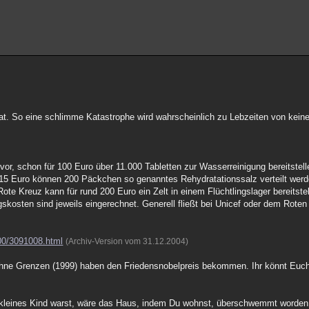
at. So eine schlimme Katastrophe wird wahrscheinlich zu Lebzeiten von kei
vor, schon für 100 Euro über 11.000 Tabletten zur Wasserreinigung bereitstel
Für 15 Euro können 200 Päckchen so genanntes Rehydratationssalz verteilt wer
e Kreuz kann für rund 200 Euro ein Zelt in einem Flüchtlingslager bereitstel
skosten sind jeweils eingerechnet. Generell fließt bei Unicef oder dem Roten
/00/3091008.html
(Archiv-Version vom 31.12.2004)
ohne Grenzen (1999) haben den Friedensnobelpreis bekommen. Ihr könnt Euc
 ein kleines Kind warst, wäre das Haus, indem Du wohnst, überschwemmt worden