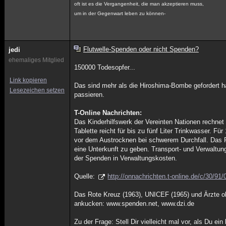
oft ist es die Vergangenheit, die man akzeptieren muss,
um in der Gegenwart leben zu können-
Flutwelle-Spenden oder nicht Spenden?
jedi
ehemaliges Mitglied
150000 Todesopfer...
Link kopieren
Das sind mehr als die Hiroshima-Bombe gefordert h
Lesezeichen setzen
passieren.
T-Online Nachrichten:
Das Kinderhilfswerk der Vereinten Nationen rechnet 
Tablette reicht für bis zu fünf Liter Trinkwasser. 
vor dem Austrocknen bei schwerem Durchfall. Das Rot
eine Unterkunft zu geben. Transport- und Verwaltung
der Spenden in Verwaltungskosten.
Quelle:
http://onnachrichten.t-online.de/c/30/91
Das Rote Kreuz (1963), UNICEF (1965) und Ärzte 
ankucken: www.spenden.net, www.dzi.de
Zu der Frage: Stell Dir vielleicht mal vor, als Du