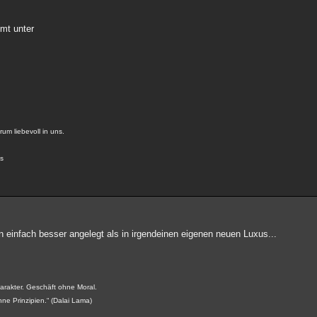
!
mmt unter
um liebevoll in uns.
us
 einfach besser angelegt als in irgendeinen eigenen neuen Luxus...
rakter. Geschäft ohne Moral.
hne Prinzipien.“ (Dalai Lama)