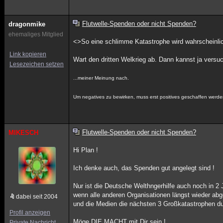
Flutwelle-Spenden oder nicht Spenden?
dragonmike
ehemaliges Mitglied
<>So eine schlimme Katastrophe wird wahrscheinli
Link kopieren
Wart den dritten Welkrieg ab. Dann kannst ja vers
Lesezeichen setzen
...meiner Meinung nach.
Um negatives zu bewirken, muss erst positives geschaffen werde
Flutwelle-Spenden oder nicht Spenden?
MIKESCH
Hi Plan !
Ich denke auch, das Spenden gut angelegt sind !
Nur ist die Deutsche Welthngerhilfe auch noch in 2 
wenn alle anderen Organisationen längst wieder ab
dabei seit 2004
und die Medien die nächsten 3 Großkatastrophen du
Profil anzeigen
Möge DIE MACHT mit Dir sein !
Private Nachricht