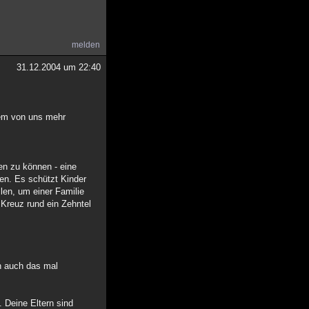
melden
31.12.2004 um 22:40
nem von uns mehr
len zu können - eine
den. Es schützt Kinder
len, um einer Familie
 Kreuz rund ein Zehntel
h auch das mal
. Deine Eltern sind