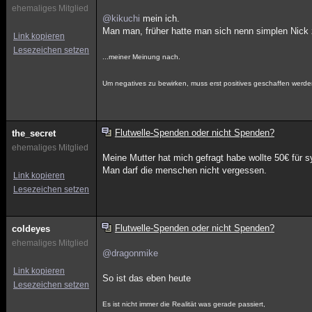
ehemaliges Mitglied
@kikuchi
mein ich.
Man man, früher hatte man sich nenn simplen Nick zu
Link kopieren
Lesezeichen setzen
...meiner Meinung nach.
Um negatives zu bewirken, muss erst positives geschaffen werde
Flutwelle-Spenden oder nicht Spenden?
the_secret
ehemaliges Mitglied
Meine Mutter hat mich gefragt habe wollte 50€ für 
Man darf die menschen nicht vergessen.
Link kopieren
Lesezeichen setzen
Flutwelle-Spenden oder nicht Spenden?
coldeyes
ehemaliges Mitglied
@dragonmike
Link kopieren
So ist das eben heute
Lesezeichen setzen
Es ist nicht immer die Realität was gerade passiert,