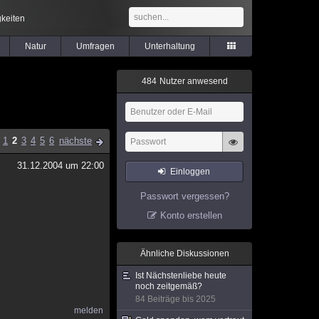
keiten
Natur
Umfragen
Unterhaltung
4
8
4
Nutzer anwesend
1
2
3
4
5
6
nächste
31.12.2004 um 22:00
Einloggen
Passwort vergessen?
Konto erstellen
Ähnliche Diskussionen
Ist Nächstenliebe heute
noch zeitgemäß?
84 Beiträge bis 2025
melden