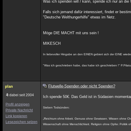
Was ich spenden will / kann, spende ich nur an die 
Falls sich jemand dafür interessiert, findet er besti
"Deutsche Welthungerhilfe" etwas im Netz.
Möge DIE MACHT mit uns sein !
MIKESCH
In liebevoller Hingabe an den EINEN gebiert sich der EINE wieder
"Was ich geschrieben habe, das habe ich geschrieben !" P.Pilat
Flutwelle-Spenden oder nicht Spenden?
plan
dabei seit 2004
Ich spende 50€. Das Geld ist in Südasien momentan
Profil anzeigen
Sieben Todsünden:
Private Nachricht
Link kopieren
„Reichtum ohne Arbeit. Genuss ohne Gewissen. Wissen ohne Cha
Lesezeichen setzen
Wissenschaft ohne Menschlichkeit. Religion ohne Opfer. Politik o