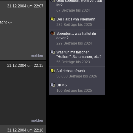
Geld spenden, wem vertraut
ihr?
31.12.2004 um 22:07
67 Beiträge bis 2024
Der Fall: Fynn Kliemann
cht -.-
282 Beiträge bis 2025
Spenden... was haltet ihr
davon?
229 Beiträge bis 2024
Was tun mit falschen
melden
"Heilern", Schamanen, etc.?
56 Beiträge bis 2023
31.12.2004 um 22:13
Auftriebskraftwerk
56.650 Beiträge bis 2026
DKMS
100 Beiträge bis 2025
melden
31.12.2004 um 22:18