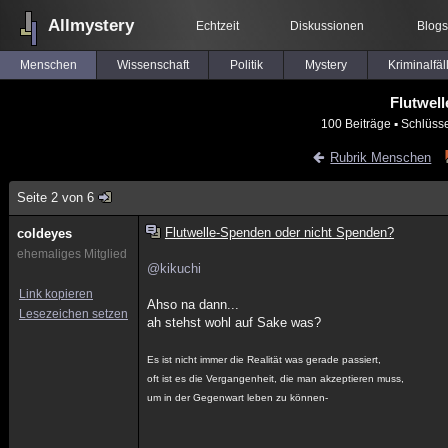
Allmystery
Echtzeit
Diskussionen
Blogs
Menschen
Wissenschaft
Politik
Mystery
Kriminalfäl
Flutwel
100 Beiträge
▪ Schlüss
Rubrik Menschen
Seite 2 von 6
Flutwelle-Spenden oder nicht Spenden?
coldeyes
ehemaliges Mitglied
@kikuchi
Link kopieren
Ahso na dann...
Lesezeichen setzen
ah stehst wohl auf Sake was?
Es ist nicht immer die Realität was gerade passiert,
oft ist es die Vergangenheit, die man akzeptieren muss,
um in der Gegenwart leben zu können-