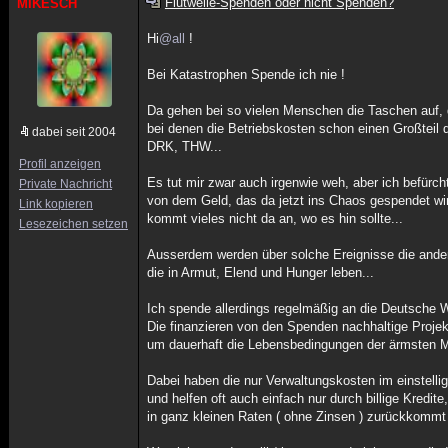
Flutwelle-Spenden oder nicht Spenden?
MIKESCH
Hi
@all
!
Bei Katastrophen Spende ich nie !
Da gehen bei so vielen Menschen die Taschen auf,
bei denen die Betriebskosten schon einen Großteil 
dabei seit 2004
DRK, THW...
Profil anzeigen
Es tut mir zwar auch irgenwie weh, aber ich befürch
Private Nachricht
von dem Geld, das da jetzt ins Chaos gespendet wi
Link kopieren
kommt vieles nicht da an, wo es hin sollte...
Lesezeichen setzen
Ausserdem werden über solche Ereignisse die and
die in Armut, Elend und Hunger leben...
Ich spende allerdings regelmäßig an die Deutsche W
Die finanzieren von den Spenden nachhaltige Projek
um dauerhaft die Lebensbedingungen der ärmsten M
Dabei haben die nur Verwaltungskosten im einstelli
und helfen oft auch einfach nur durch billige Kredit
in ganz kleinen Raten ( ohne Zinsen ) zurückkommt 