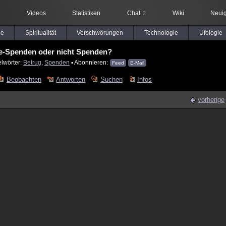
Videos
Statistiken
Chat
Wiki
Neuig
2
le
Spiritualität
Verschwörungen
Technologie
Ufologie
le-Spenden oder nicht Spenden?
elwörter:
Betrug
,
Spenden
▪ Abonnieren:
Feed
E-Mail
Beobachten
Antworten
Suchen
Infos
vorherige