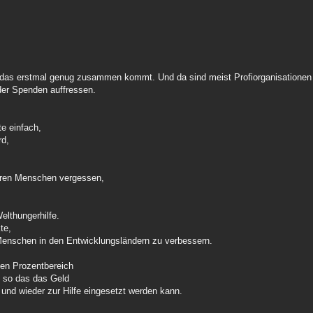
 das erstmal genug zusammen kommt. Und da sind meist Profiorganisatione
der Spenden auffressen.
te einfach,
rd,
eren Menschen vergessen,
elthungerhilfe.
te,
enschen in den Entwicklungsländern zu verbessern.
gen Prozentbereich
e, so das das Geld
und wieder zur Hilfe eingesetzt werden kann.