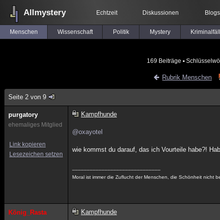
Allmystery
Echtzeit
Diskussionen
Blogs
Menschen
Wissenschaft
Politik
Mystery
Kriminalfäl
169 Beiträge
▪ Schlüsselwö
Rubrik Menschen
Seite 2 von 9
Kampfhunde
purgatory
ehemaliges Mitglied
@oxayotel
Link kopieren
wie kommst du darauf, das ich Vourteile habe?! Hab 
Lesezeichen setzen
______________________________
Moral ist immer die Zuflucht der Menschen, die Schönheit nicht b
Kampfhunde
König_Rasta