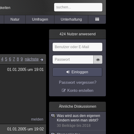
keiten
Natur
Umfragen
Unterhaltung
4
2
4
Nutzer anwesend
4
5
6
7
8
9
nächste
01.01.2005 um 19:01
Einloggen
Passwort vergessen?
Konto erstellen
Ähnliche Diskussionen
Was wird aus den eigenen
melden
Kindern wenn man stirbt?
30 Beiträge bis 2018
01.01.2005 um 19:02