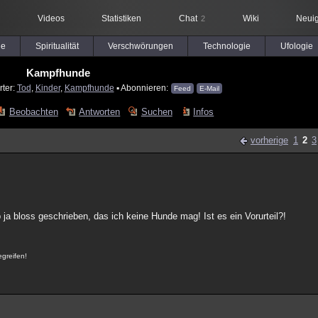
Videos
Statistiken
Chat
Wiki
Neuig
2
le
Spiritualität
Verschwörungen
Technologie
Ufologie
Kampfhunde
rter:
Tod
,
Kinder
,
Kampfhunde
▪ Abonnieren:
Feed
E-Mail
Beobachten
Antworten
Suchen
Infos
vorherige
1
2
3
ja bloss geschrieben, das ich keine Hunde mag! Ist es ein Vorurteil?!
egreifen!