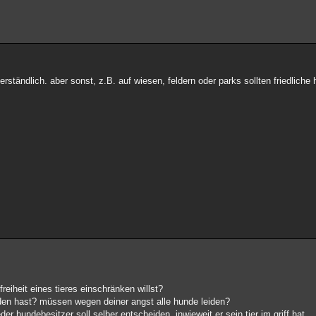
rständlich. aber sonst, z.B. auf wiesen, feldern oder parks sollten friedliche
iheit eines tieres einschränken willst?
en hast? müssen wegen deiner angst alle hunde leiden?
eder hundebesitzer soll selber entscheiden, inwieweit er sein tier im griff hat.