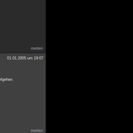
melden
01.01.2005 um 19:07
efgehen.
melden