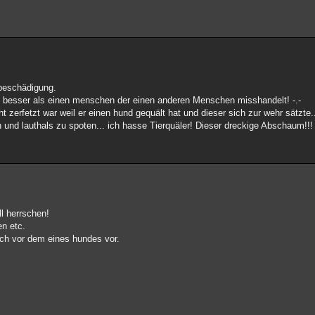
hbeschädigung.
ut besser als einen menschen der einen anderen Menschen misshandelt! -.-
zerfetzt war weil er einen hund gequält hat und dieser sich zur wehr sätzte.
nd lauthals zu spoten... ich hasse Tierquäler! Dieser dreckige Abschaum!!!
l herrschen!
en etc.
ch vor dem eines hundes vor.