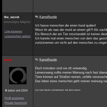
Kampfhunde
the_secret
ehemaliges Mitglied
Ich hasse menschen die einen hund quälen!
Wisst ihr als was der mord an einem gilt?! Als sac
Link kopieren
Ein Mensch der ein Tier misshandelt ist keinen de
Lesezeichen setzen
Ich kannte mal einen menschen von dem das gesicht 
zurücknemen um nicht auf den menschen zu zeigen u
Kampfhunde
kreis
Doch trotzdem sind sie oft notwendig.
Leinenzwang sollte meiner Meinung nach fast überal
Tiere können auf Straßen rennen, unfälle verursach
Das leben eines menschen geht meiner meinung na
nur tote fische schwimmen mit dem strom
dabei seit 2004
Profil anzeigen
Private Nachricht