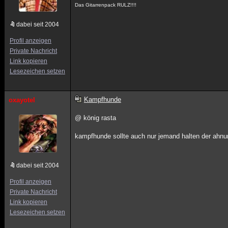
Das Gitarrenpack RULZ!!!!
dabei seit 2004
Profil anzeigen
Private Nachricht
Link kopieren
Lesezeichen setzen
Kampfhunde
oxayotel
@ könig rasta
kampfhunde sollte auch nur jemand halten der ahnung
dabei seit 2004
Profil anzeigen
Private Nachricht
Link kopieren
Lesezeichen setzen