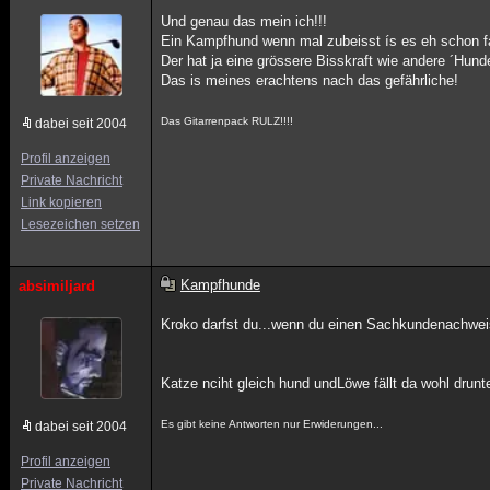
Und genau das mein ich!!!
Ein Kampfhund wenn mal zubeisst ís es eh schon fa
Der hat ja eine grössere Bisskraft wie andere ´Hund
Das is meines erachtens nach das gefährliche!
Das Gitarrenpack RULZ!!!!
dabei seit 2004
Profil anzeigen
Private Nachricht
Link kopieren
Lesezeichen setzen
Kampfhunde
absimiljard
Kroko darfst du...wenn du einen Sachkundenachweis
Katze nciht gleich hund undLöwe fällt da wohl drunte
Es gibt keine Antworten nur Erwiderungen...
dabei seit 2004
Profil anzeigen
Private Nachricht