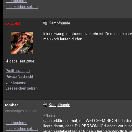
Link kopieren
Lesezeichen setzen
Kampfhunde
oxayotel
leinenzwang im strassenverkehr ist für mich selbstve
maulkorb laufen dürfen.
dabei seit 2004
Profil anzeigen
Private Nachricht
Link kopieren
Lesezeichen setzen
Kampfhunde
tombär
ehemaliges Mitglied
@kreis
dann erklär uns mal, mit WELCHEM RECHT du die fre
Link kopieren
liegts daran, dass DU PERSÖNLICH angst vor hund
Lesezeichen setzen
jeder hundebesitzer ist für sein tier verantwortlich. j