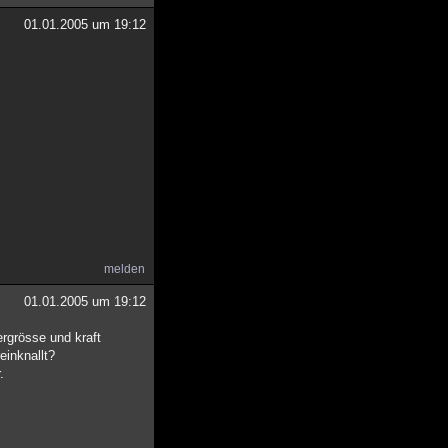
01.01.2005 um 19:12
melden
01.01.2005 um 19:12
rgrösse und kraft
reinknallt?
.