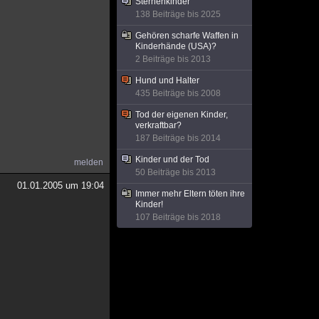
Sternenkinder
138 Beiträge bis 2025
Gehören scharfe Waffen in
Kinderhände (USA)?
2 Beiträge bis 2013
Hund und Halter
435 Beiträge bis 2008
Tod der eigenen Kinder,
verkraftbar?
187 Beiträge bis 2014
Kinder und der Tod
melden
50 Beiträge bis 2013
01.01.2005 um 19:04
Immer mehr Eltern töten ihre
Kinder!
107 Beiträge bis 2018