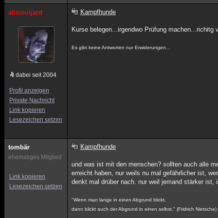
Kampfhunde
absimiljard
Kurse belegen...irgendwo Prüfung machen...richitg 
Es gibt keine Antworten nur Erwiderungen...
dabei seit 2004
Profil anzeigen
Private Nachricht
Link kopieren
Lesezeichen setzen
Kampfhunde
tombär
ehemaliges Mitglied
und was ist mit den menschen? sollten auch alle m
erreicht haben, nur weils nu mal gefährlicher ist, wen
Link kopieren
denkt mal drüber nach. nur weil jemand stärker ist, 
Lesezeichen setzen
"Wenn man lange in einen Abgrund blickt,
dann blickt auch der Abgrund in einen selbst." (Fridrich Nietsche)