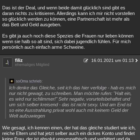
Das ist der Deal, und wenn beide damit glücklich sind gibt es
daran nichts zu kritisieren. Allerdings kann ich mir nicht vorstellen
so glücklich werden zu können, eine Partnerschaft ist mehr als
das Bett und Geld ausgeben.
Es gibt ja auch noch diese Spezies die Frauen nur lieben können
wenn sie halb so alt sind, sich dabei jugendlich fühlen. Für mich
persönlich auch einfach arme Schweine.
filiz
16.01.2021 um 01:13
ehemaliges Mitglied
soOma schrieb:
Ich denke das Gleiche, seit ich das hier verfolge - hab es mich
nur nicht gewagt, zu schreiben. Man möchte rufen: "Halt ein,
es wird nur schlimmer!" Sehr negativ, vorurteilsbehaftet und
um sich selber kreisend - das ist nicht sexy. Und am End ist
so eine Ausstrahlung privat wohl auch mit keinem Geld der
Welt aufzuwiegen
Wie gesagt, ich kennen einen, der hat das gleiche studiert wie ich,
reiche Eltern und hat jetzt selber auch ein dickes Konto und findet
keine Frau, der ist absolut unsympathisch und verbittert und da