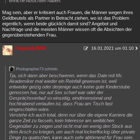
ehrliche Absichten haben.
Mag sein, aber er kritisiert auch Frauen, die Männer wegen ihres
Geldbeutels als Partner in Betracht ziehen, wo ist das Problem
eigentlich, wenn beide glücklich damit sind? Angebot und
Nachfrage und die meisten Männer wissen oft die Absichten der
gegenüberstehenden Frau.
rhapsody3004
16.01.2021 um 01:10
Photographer73 schrieb:
Tja, sich dann aber beschweren, wenn das Date mit Mr.
Akademiker mal wieder ein Reinfall gewesen ist, weil
entweder geizig oder derjenige auch keine gute Kinderstube
genossen hat, nur auf Sex scharf war oder der
Gesprächsverlauf so einseitig, eindimensional und
hochtrabend verlaufen ist, dass Frau am Tisch fast
eingeschlafen wäre.
Verstehe ich auch total, denn nur über die eigene Karriere die
ganze Zeit zu fasseln, kein Interesse am weiblichen
Gegenüber zu zeigen und nicht mal ein wenig den Stock aus
dem Arsch zu kriegen, um auch mal lockerflockig über private
Dinge zu quatschen, kann auch sehr abtörnend für Frau sein.