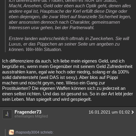
Ich differenziere da. Frauen, denen es NUR um Status,
Macht, Ansehen, Geld oder eben auch Optik geht, denen alles
andere egal ist, Hauptsache der Kerl erfüllt diese Dinge oder
eben diejenigen, die zwar Wert auf finanzielle Sicherheit legen,
aber ansonsten dennoch nach Charakter, gemeinsamen
Interessen usw gehen, bei der Partnerwahl.
Erstere landen wahrscheinlich oftmals in Zweckehen. Sie will
Luxus, er das Püppchen an seiner Seite um angeben zu
können. Win-Win Situation.
Ich differenziere da auch. Ich liebe mein eigenes Geld, und ich
begrüße es, wenn mein Gegenüber mit seinem Geld Zufriedenheit
ausstrahlen kann, egal wie hoch oder niedrig, solang er da 100%
solid dahintersteht (weil DAS ist sexy). Aber blos auf Püppi
machen und nüscht geym, nee. Wieso ein Gang zur
Prostituierten? Die eigenen Waffen können sich zu jederzeit an
einen selbst richten. Und das ist gesund so. So in der Art lebt jeder
sein Leben. Man spiegelt und wird gespiegelt.
Fragender73
16.01.2021 um 01:02
ehemaliges Mitglied
rhapsody3004 schrieb: