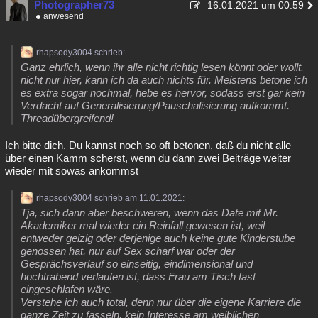
Photographer73
16.01.2021 um 00:59
anwesend
rhapsody3004 schrieb:
Ganz ehrlich, wenn ihr alle nicht richtig lesen könnt oder wollt,
nicht nur hier, kann ich da auch nichts für. Meistens betone ich
es extra sogar nochmal, hebe es hervor, sodass erst gar kein
Verdacht auf Generalisierung/Pauschalisierung aufkommt.
Threadübergreifend!
Ich bitte dich. Du kannst noch so oft betonen, daß du nicht alle
über einen Kamm scherst, wenn du dann zwei Beiträge weiter
wieder mit sowas ankommst
rhapsody3004 schrieb am 11.01.2021:
Tja, sich dann aber beschweren, wenn das Date mit Mr.
Akademiker mal wieder ein Reinfall gewesen ist, weil
entweder geizig oder derjenige auch keine gute Kinderstube
genossen hat, nur auf Sex scharf war oder der
Gesprächsverlauf so einseitig, eindimensional und
hochtrabend verlaufen ist, dass Frau am Tisch fast
eingeschlafen wäre.
Verstehe ich auch total, denn nur über die eigene Karriere die
ganze Zeit zu fasseln, kein Interesse am weiblichen