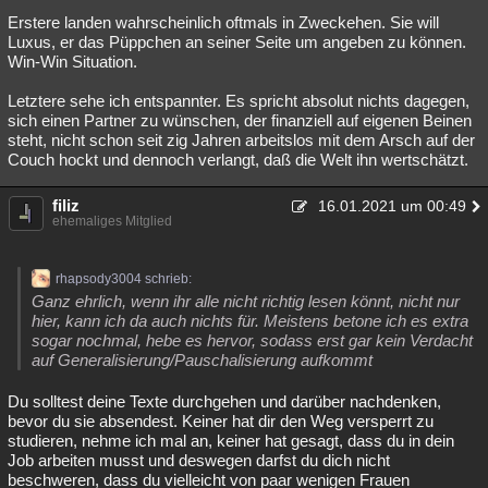
Erstere landen wahrscheinlich oftmals in Zweckehen. Sie will
Luxus, er das Püppchen an seiner Seite um angeben zu können.
Win-Win Situation.
Letztere sehe ich entspannter. Es spricht absolut nichts dagegen,
sich einen Partner zu wünschen, der finanziell auf eigenen Beinen
steht, nicht schon seit zig Jahren arbeitslos mit dem Arsch auf der
Couch hockt und dennoch verlangt, daß die Welt ihn wertschätzt.
filiz
16.01.2021 um 00:49
ehemaliges Mitglied
rhapsody3004 schrieb:
Ganz ehrlich, wenn ihr alle nicht richtig lesen könnt, nicht nur
hier, kann ich da auch nichts für. Meistens betone ich es extra
sogar nochmal, hebe es hervor, sodass erst gar kein Verdacht
auf Generalisierung/Pauschalisierung aufkommt
Du solltest deine Texte durchgehen und darüber nachdenken,
bevor du sie absendest. Keiner hat dir den Weg versperrt zu
studieren, nehme ich mal an, keiner hat gesagt, dass du in dein
Job arbeiten musst und deswegen darfst du dich nicht
beschweren, dass du vielleicht von paar wenigen Frauen