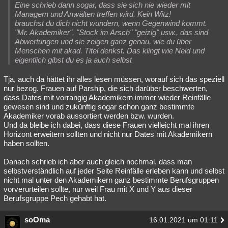
Eine schrieb dann sogar, dass sie sich nie wieder mit
Managern und Anwälten treffen wird. Kein Witz!
brauchst du dich nicht wundern, wenn Gegenwind kommt.
"Mr. Akademiker", "Stock im Arsch" "geizig" usw., das sind
Abwertungen und sie zeigen ganz genau, wie du über
Menschen mit akad. Titel denkst. Das klingt wie Neid und
eigentlich gibst du es ja auch selbst
Tja, auch da hättet ihr alles lesen müssen, worauf sich das speziell
nur bezog. Frauen auf Parship, die sich darüber beschwerten,
dass Dates mit vorrangig Akademikern immer wieder Reinfälle
gewesen sind und zukünftig sogar schon ganz bestimmte
Akademiker vorab aussortiert werden bzw. wurden.
Und da bleibe ich dabei, dass diese Frauen vielleicht mal ihren
Horizont erweitern sollten und nicht nur Dates mit Akademikern
haben sollten.
Danach schrieb ich aber auch gleich nochmal, dass man
selbstverständlich auf jeder Seite Reinfälle erleben kann und selbst
nicht mal unter den Akademikern ganz bestimmte Berufsgruppen
vorverurteilen sollte, nur weil Frau mit X und Y aus dieser
Berufsgruppe Pech gehabt hat.
soOma
16.01.2021 um 01:11