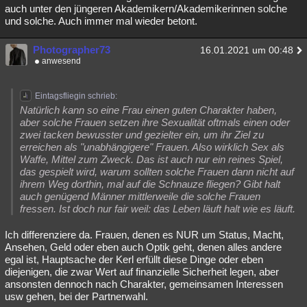
auch unter den jüngeren Akademikern/Akademikerinnen solche
und solche. Auch immer mal wieder betont.
Photographer73
16.01.2021 um 00:48
anwesend
Eintagsfliegin schrieb:
Natürlich kann so eine Frau einen guten Charakter haben,
aber solche Frauen setzen ihre Sexualität oftmals einen oder
zwei tacken bewusster und gezielter ein, um ihr Ziel zu
erreichen als "unabhängigere" Frauen. Also wirklich Sex als
Waffe, Mittel zum Zweck. Das ist auch nur ein reines Spiel,
das gespielt wird, warum sollten solche Frauen dann nicht auf
ihrem Weg dorthin, mal auf die Schnauze fliegen? Gibt halt
auch genügend Männer mittlerweile die solche Frauen
fressen. Ist doch nur fair weil: das Leben läuft halt wie es läuft.
Ich differenziere da. Frauen, denen es NUR um Status, Macht,
Ansehen, Geld oder eben auch Optik geht, denen alles andere
egal ist, Hauptsache der Kerl erfüllt diese Dinge oder eben
diejenigen, die zwar Wert auf finanzielle Sicherheit legen, aber
ansonsten dennoch nach Charakter, gemeinsamen Interessen
usw gehen, bei der Partnerwahl.