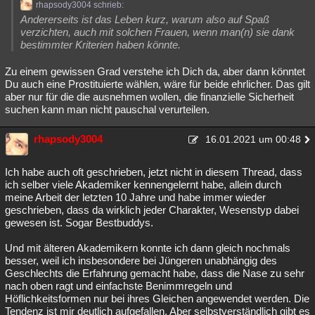
rhapsody3004 schrieb:
Andererseits ist das Leben kurz, warum also auf Spaß
verzichten, auch mit solchen Frauen, wenn man(n) sie dank
bestimmter Kriterien haben könnte.
Zu einem gewissen Grad verstehe ich Dich da, aber dann könntet
Du auch eine Prostituierte wählen, wäre für beide ehrlicher. Das gilt
aber nur für die die ausnehmen wollen, die finanzielle Sicherheit
suchen kann man nicht pauschal verurteilen.
rhapsody3004
16.01.2021 um 00:48
Ich habe auch oft geschrieben, jetzt nicht in diesem Thread, dass
ich selber viele Akademiker kennengelernt habe, allein durch
meine Arbeit der letzten 10 Jahre und habe immer wieder
geschrieben, dass da wirklich jeder Charakter, Wesenstyp dabei
gewesen ist. Sogar Bestbuddys.
Und mit älteren Akademikern konnte ich dann gleich nochmals
besser, weil ich insbesondere bei Jüngeren unabhängig des
Geschlechts die Erfahrung gemacht habe, dass die Nase zu sehr
nach oben ragt und einfachste Benimmregeln und
Höflichkeitsformen nur bei ihres Gleichen angewendet werden. Die
Tendenz ist mir deutlich aufgefallen. Aber selbstverständlich gibt es