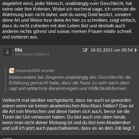
abgelehnt wirst, jeder Mensch, unabhängig vom Geschlecht, hat
seine oder ihre Kriterien. Wobei ich nochmal sage, ich vermute die
Ablehnung kam nicht daher, weil du wenig Geld besitzt, sondern
deine Art und Weise bzw deine Art hier zu schreiben, zeigt einfach,
dass du nicht zufrieden mit dein Leben bist und deshalb auch
anderen nichts gönnst und sowas merken Frauen relativ schnell
und sortieren aus.
filiz
16.01.2021 um 00:54
ehemaliges Mitglied
rhapsody3004 schrieb:
insbesondere bei Jüngeren unabhängig des Geschlechts die
Erfahrung gemacht habe, dass die Nase zu sehr nach oben
ragt und einfachste Benimmregeln und Höflichkeitsformen
Vielleicht mal darüber nachgedacht, dass sie auch so geworden
wären wenn sie keinen akademischen Abschluss hätten? Das ist
die Art von Menschen und diese hatten sich auch, bevor sie die
Türen der Uni verlassen haben. Du bist auch von oben herab,
wenn man nicht deiner Meinung ist und du bist kein Akademiker
und soll ich jetzt auch pauschalisieren, dass es an dein Job liegt ?