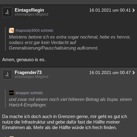
Besucht
Teilgenommen
Alle
Neue
Geschlossen
Eintagsfliegin
16.01.2021 um 00:41
ehemaliges Mitglied
Lesenswert
Schlüsselwörter
rhapsody3004 schrieb:
Meistens betone ich es extra sogar nochmal, hebe es hervor,
sodass erst gar kein Verdacht auf
Generalisierung/Pauschalisierung aufkommt.
Amen, genauso is es.
Fragender73
16.01.2021 um 00:47
ehemaliges Mitglied
knopper schrieb:
und zwar mit einem noch viel höheren Betrag als bspw. einem
Hartz4-Empfänger.
Da mache ich doch auch in Grenzen gerne, mir geht es gut ich
nutze die Infrastruktur und gebe dafür fast die Hälfte meiner
Einnahmen ab. Mehr als die Hälfte würde ich frech finden.