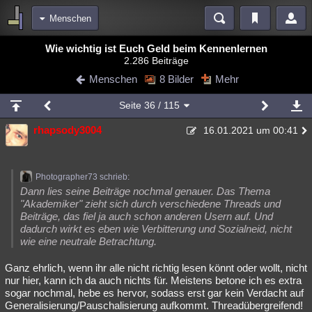
Menschen
Bereiche
Wie wichtig ist Euch Geld beim Kennenlernen
2.286 Beiträge
Echtzeit
Diskussionen
Blogs
Videos
Statistiken
Menschen
8 Bilder
Mehr
Chat
Wiki
Neuigkeiten
Seite
36
/ 115
meine Rubriken
rhapsody3004
16.01.2021 um 00:41
Menschen
Wissenschaft
Politik
Mystery
Kriminalfälle
Spiritualität
Verschwörungen
Technologie
Ufologie
Photographer73 schrieb:
Natur
Umfragen
Unterhaltung
Dann lies seine Beiträge nochmal genauer. Das Thema
"Akademiker" zieht sich durch verschiedene Threads und
weitere Rubriken
Beiträge, das fiel ja auch schon anderen Usern auf. Und
dadurch wirkt es eben wie Verbitterung und Sozialneid, nicht
Philosophie
Träume
Orte
Esoterik
Literatur
wie eine neutrale Betrachtung.
Astronomie
Helpdesk
Gruppen
Gaming
Filme
Ganz ehrlich, wenn ihr alle nicht richtig lesen könnt oder wollt, nicht
nur hier, kann ich da auch nichts für. Meistens betone ich es extra
Musik
Clash
Verbesserungen
Allmystery
English
sogar nochmal, hebe es hervor, sodass erst gar kein Verdacht auf
Generalisierung/Pauschalisierung aufkommt. Threadübergreifend!
Übersichten