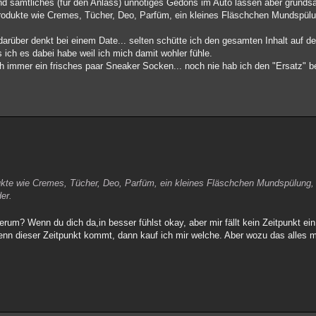
d sämtliches (für den Anlass) unnötiges Gedöns im Auto lassen aber grundsät
produkte wie Cremes, Tücher, Deo, Parfüm, ein kleines Fläschchen Mundspülu
rüber denkt bei einem Date... selten schütte ich den gesamten Inhalt auf den
 ich es dabei habe weil ich mich damit wohler fühle.
ch immer ein frisches paar Sneaker Socken... noch nie hab ich den "Ersatz" b
dukte wie Cremes, Tücher, Deo, Parfüm, ein kleines Fläschchen Mundspülung,
er.
rum? Wenn du dich da,in besser fühlst okay, aber mir fällt kein Zeitpunkt ein
wenn dieser Zeitpunkt kommt, dann kauf ich mir welche. Aber wozu das alles 