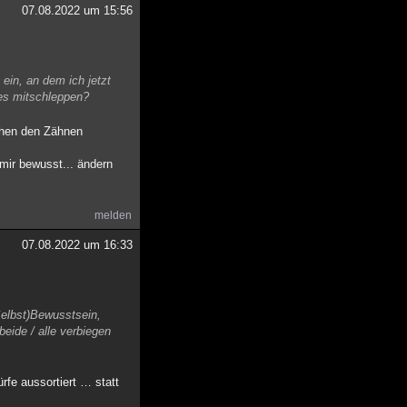
07.08.2022 um 15:56
 ein, an dem ich jetzt
les mitschleppen?
schen den Zähnen
 mir bewusst... ändern
melden
07.08.2022 um 16:33
Selbst)Bewusstsein,
beide / alle verbiegen
rfe aussortiert … statt