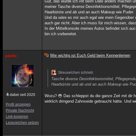
Gut, das würde ich vllt beim Date anders machen un
meiner Tasche diverse Desinfektionsmittel, Pflege
Haarbürste und ab und an auch Makeup wie Puder.
Und da wäre es mir auch egal wie mein Gegenüber da
auch gar nicht. Aber ich muss für mich wissen, dass
In der Mittelkonsole meines Autos befindet sich au
bin ich vorbereitet.
Wie wichtig ist Euch Geld beim Kennenlernen
paxito
Streuselchen schrieb:
Tasche diverse Desinfektionsmittel, Pflegepro
Haarbürste und ab und an auch Makeup wie Pud
dabei seit 2020
Wozu? 😳 Das schleppst du die ganze Zeit mit dir he
wirklich dringend Zahnseide gebraucht hätte. Und 
Profil anzeigen
Private Nachricht
Link kopieren
Lesezeichen setzen