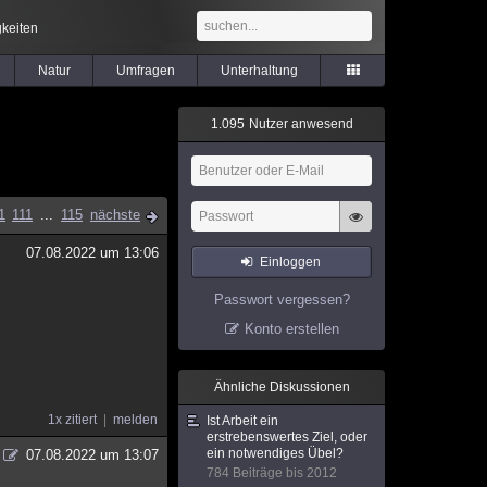
keiten
Natur
Umfragen
Unterhaltung
1
.
0
9
5
Nutzer anwesend
1
111
...
115
nächste
07.08.2022 um 13:06
Einloggen
Passwort vergessen?
Konto erstellen
Ähnliche Diskussionen
1x zitiert
melden
Ist Arbeit ein
erstrebenswertes Ziel, oder
ein notwendiges Übel?
07.08.2022 um 13:07
784 Beiträge bis 2012