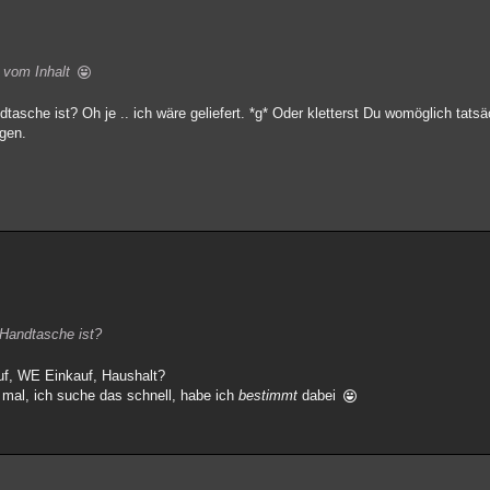
h vom Inhalt
sche ist? Oh je .. ich wäre geliefert. *g* Oder kletterst Du womöglich tatsä
agen.
 Handtasche ist?
uf, WE Einkauf, Haushalt?
mal, ich suche das schnell, habe ich
bestimmt
dabei