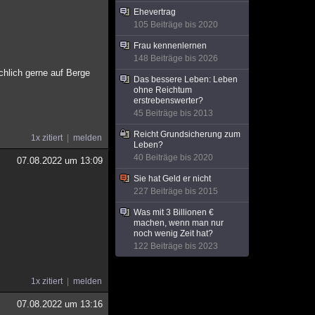
Ehevertrag
105 Beiträge bis 2020
Frau kennenlernen
148 Beiträge bis 2026
chlich gerne auf Berge
Das bessere Leben: Leben
ohne Reichtum
erstrebenswerter?
45 Beiträge bis 2013
Reicht Grundsicherung zum
1x zitiert
melden
Leben?
40 Beiträge bis 2020
07.08.2022 um 13:09
Sie hat Geld er nicht
227 Beiträge bis 2015
Was mit 3 Billionen €
machen, wenn man nur
noch wenig Zeit hat?
122 Beiträge bis 2023
1x zitiert
melden
07.08.2022 um 13:16