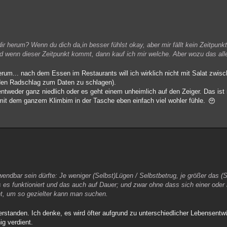
r herum? Wenn du dich da,in besser fühlst okay, aber mir fällt kein Zeitpunkt
nd wenn dieser Zeitpunkt kommt, dann kauf ich mir welche. Aber wozu das al
herum... nach dem Essen im Restaurants will ich wirklich nicht mit Salat zwi
den Radschlag zum Daten zu schlagen).
entweder ganz niedlich oder es geht einem unheimlich auf den Zeiger. Das ist
 mit dem ganzem Klimbim in der Tasche eben einfach viel wohler fühle.
endbar sein dürfte: Je weniger (Selbst)Lügen / Selbstbetrug, je größer das (
s es funktioniert und das auch auf Dauer; und zwar ohne dass sich einer oder 
t, um so gezielter kann man suchen.
erstanden. Ich denke, es wird öfter aufgrund zu unterschiedlicher Lebensentwü
ig verdient.