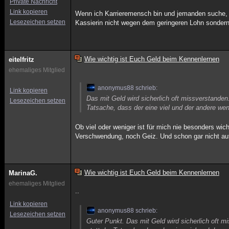
Private Nachricht
Link kopieren
Wenn ich Karrieremensch bin und jemanden suche, m
Lesezeichen setzen
Kassierin nicht wegen dem geringeren Lohn sondern
Wie wichtig ist Euch Geld beim Kennenlernen
eitelfritz
ehemaliges Mitglied
anonymus88 schrieb:
Link kopieren
Das mit Geld wird sicherlich oft missverstanden.
Lesezeichen setzen
Tatsache, dass der eine viel und der andere wen
Ob viel oder weniger ist für mich nie besonders w
Verschwendung, noch Geiz. Und schon gar nicht auf
Wie wichtig ist Euch Geld beim Kennenlernen
MarinaG.
ehemaliges Mitglied
..
Link kopieren
anonymus88 schrieb:
Lesezeichen setzen
Guter Punkt. Das mit Geld wird sicherlich oft m