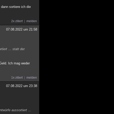
ann sortiere ich die
2x zitiert
melden
07.08.2022 um 21:58
tiert … statt der
 Geld. Ich mag weder
1x zitiert
melden
07.08.2022 um 23:38
entwürfe aussortiert …