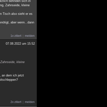
zlich befinden sich in
ng, Zahnseide, kleine
 Tisch also sieht er es
enötigt, aber wenn...dann
1x zitiert
melden
07.08.2022 um 15:52
 Zahnseide, kleine
, an dem ich jetzt
mitschleppen?
2x zitiert
melden