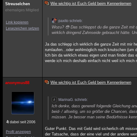
Wie wichtig ist Euch Geld beim Kennenlernen
Streuselchen
ehemaliges Mitglied
paxito schrieb:
Link kopieren
Wozu? 😳 Das schleppst du die ganze Zeit mit di
Lesezeichen setzen
wirklich dringend Zahnseide gebraucht hätte. U
Ja das schlepp ich wirklich die ganze Zeit mit mir 
rumlaufen...oder wohlmöglich noch knutschen (um 
Ich bin da wirklich etwas eigen und man findet das 
werde ich mich deshalb einfach nicht weil ich mich
Wie wichtig ist Euch Geld beim Kennenlernen
anonymus88
MarinaG. schrieb:
Ich denke, dass generell folgende Gleichung anw
beid- / allseitig, um so größer die Chancen, das
müssen. Je besser man seine Bedürfnisse kenn
dabei seit 2006
Guter Punkt. Das mit Geld wird sicherlich oft missv
Profil anzeigen
der Tatsache, dass der eine viel und der andere wen