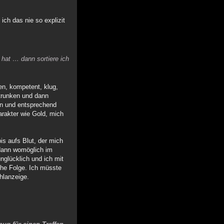
ich das nie so explizit
 hat … dann sortiere ich
en, kompetent, klug,
getrunken und dann
en und entsprechend
arakter wie Gold, mich
is aufs Blut, der mich
(dann womöglich im
nglücklich und ich mit
sche Folge. Ich müsste
hlanzeige.