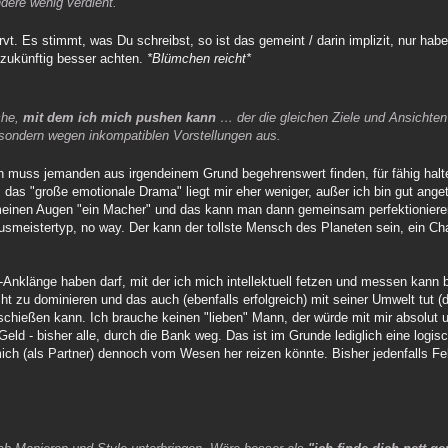
ndere wenig verdient.
. Es stimmt, was Du schreibst, so ist das gemeint / darin implizit, nur habe 
h zukünftig besser achten.
*Blümchen reicht*
che,
mit dem ich mich pushen kann
… der die gleichen Ziele und Ansichten
 sondern wegen inkompatiblen Vorstellungen aus.
h muss jemanden aus irgendeinem Grund begehrenswert finden, für fähig halt
iert, das "große emotionale Drama" liegt mir eher weniger, außer ich bin gut an
n meinen Augen "ein Macher" und das kann man dann gemeinsam perfektionier
ausmeistertyp, no way. Der kann der tollste Mensch des Planeten sein, ein Ch
Anklänge haben darf, mit der ich mich intellektuell fetzen und messen kann b
ht zu dominieren und das auch (ebenfalls erfolgreich) mit seiner Umwelt tut 
chießen kann. Ich brauche keinen "lieben" Mann, der würde mit mir absolut u
eld - bisher alle, durch die Bank weg. Das ist im Grunde lediglich eine logi
ich (als Partner) dennoch vom Wesen her reizen könnte. Bisher jedenfalls Fe