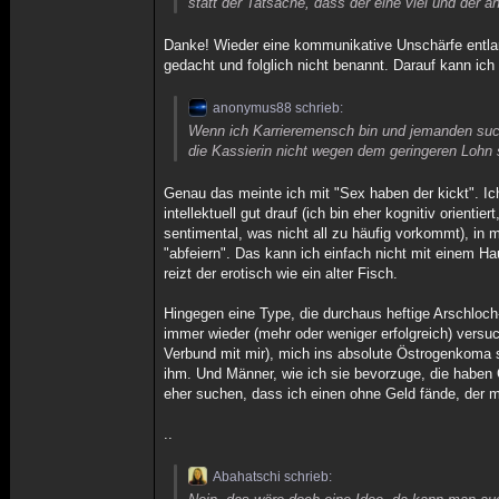
statt der Tatsache, dass der eine viel und der a
Danke! Wieder eine kommunikative Unschärfe entlarvt
gedacht und folglich nicht benannt. Darauf kann ic
anonymus88 schrieb:
Wenn ich Karrieremensch bin und jemanden su
die Kassierin nicht wegen dem geringeren Lohn
Genau das meinte ich mit "Sex haben der kickt". Ic
intellektuell gut drauf (ich bin eher kognitiv orient
sentimental, was nicht all zu häufig vorkommt), i
"abfeiern". Das kann ich einfach nicht mit einem H
reizt der erotisch wie ein alter Fisch.
Hingegen eine Type, die durchaus heftige Arschloch-
immer wieder (mehr oder weniger erfolgreich) versuc
Verbund mit mir), mich ins absolute Östrogenkoma s
ihm. Und Männer, wie ich sie bevorzuge, die haben G
eher suchen, dass ich einen ohne Geld fände, der m
..
Abahatschi schrieb: