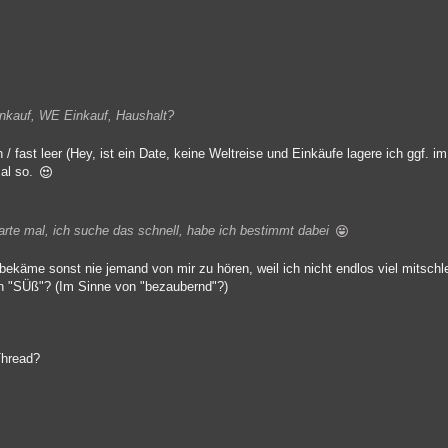
inkauf, WE Einkauf, Haushalt?
/ fast leer (Hey, ist ein Date, keine Weltreise und Einkäufe lagere ich ggf. i
mal so.
te mal, ich suche das schnell, habe ich bestimmt dabei
bekäme sonst nie jemand von mir zu hören, weil ich nicht endlos viel mitschl
ch "SÜß"? (Im Sinne von "bezaubernd"?)
Thread?