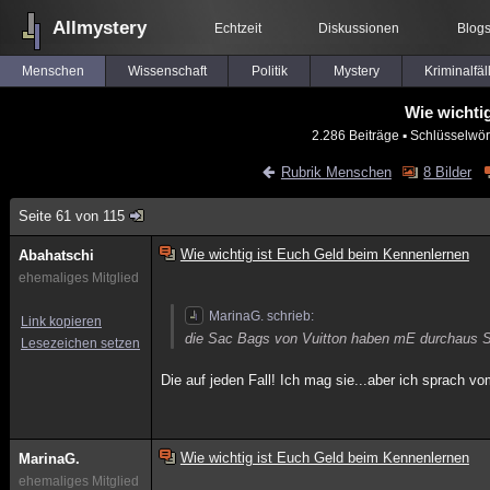
Allmystery
Echtzeit
Diskussionen
Blog
Menschen
Wissenschaft
Politik
Mystery
Kriminalfäl
Wie wichti
2.286 Beiträge
▪ Schlüsselwör
Rubrik Menschen
8 Bilder
Seite 61 von 115
Wie wichtig ist Euch Geld beim Kennenlernen
Abahatschi
ehemaliges Mitglied
MarinaG. schrieb:
Link kopieren
die Sac Bags von Vuitton haben mE durchaus Sti
Lesezeichen setzen
Die auf jeden Fall! Ich mag sie...aber ich sprach v
Wie wichtig ist Euch Geld beim Kennenlernen
MarinaG.
ehemaliges Mitglied