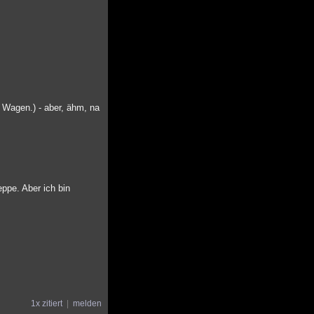
m Wagen.) - aber, ähm, na
eppe. Aber ich bin
1x zitiert
melden