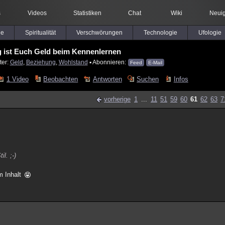
s
Videos
Statistiken
Chat
Wiki
Neuig
le
Spiritualität
Verschwörungen
Technologie
Ufologie
g ist Euch Geld beim Kennenlernen
ter:
Geld
,
Beziehung
,
Wohlstand
▪ Abonnieren:
Feed
E-Mail
1 Video
Beobachten
Antworten
Suchen
Infos
vorherige
1
...
11
51
59
60
61
62
63
7
l. ;-)
om Inhalt