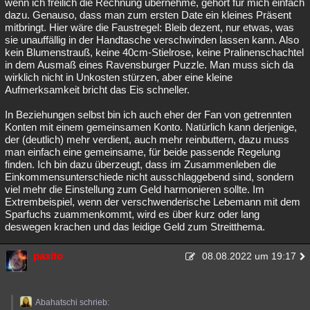
wenn ich freilich die Rechnung übernehme, gehört für mich einfach
dazu. Genauso, dass man zum ersten Date ein kleines Präsent
mitbringt. Hier wäre die Faustregel: Bleib dezent, nur etwas, was
sie unauffällig in der Handtasche verschwinden lassen kann. Also
kein Blumenstrauß, keine 40cm-Stielrose, keine Pralinenschachtel
in dem Ausmaß eines Ravensburger Puzzle. Man muss sich da
wirklich nicht in Unkosten stürzen, aber eine kleine
Aufmerksamkeit bricht das Eis schneller.
In Beziehungen selbst bin ich auch eher der Fan von getrennten
Konten mit einem gemeinsamen Konto. Natürlich kann derjenige,
der (deutlich) mehr verdient, auch mehr reinbuttern, dazu muss
man einfach eine gemeinsame, für beide passende Regelung
finden. Ich bin dazu überzeugt, dass im Zusammenleben die
Einkommensunterschiede nicht ausschlaggebend sind, sondern
viel mehr die Einstellung zum Geld harmonieren sollte. Im
Extrembeispiel, wenn der verschwenderische Lebemann mit dem
Sparfuchs zuammenkommt, wird es über kurz oder lang
deswegen krachen und das leidige Geld zum Streitthema.
paxito
08.08.2022 um 19:17
Abahatschi schrieb: