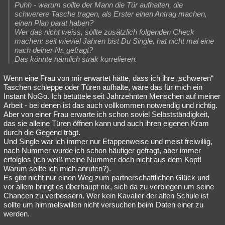
Puhh - warum sollte der Mann die Tür aufhalten, die
schwerere Tasche tragen, als Erster einen Antrag machen,
einen Plan parat haben?
Wer das nicht weiss, sollte zusätzlich folgenden Check
machen: seit wieviel Jahren bist Du Single, hat nicht mal eine
nach deiner Nr. gefragt?
Das könnte nämlich strak korrelieren.
Wenn eine Frau von mir erwartet hätte, dass ich ihre „schweren“
Taschen schleppe oder Türen aufhalte, wäre das für mich ein
Instant NoGo. Ich betuttele seit Jahrzehnten Menschen auf meiner
Arbeit - bei denen ist das auch vollkommen notwendig und richtig.
Aber von einer Frau erwarte ich schon soviel Selbstständigkeit,
das sie alleine Türen öffnen kann und auch ihren eigenen Kram
durch die Gegend trägt.
Und Single war ich immer nur Etappenweise und meist freiwillig,
nach Nummer wurde ich schon häufiger gefragt, aber immer
erfolglos (ich weiß meine Nummer doch nicht aus dem Kopf!
Warum sollte ich mich anrufen?).
Es gibt nicht nur einen Weg zum partnerschaftlichen Glück und
vor allem bringt es überhaupt nix, sich da zu verbiegen um seine
Chancen zu verbessern. Wer kein Kavalier der alten Schule ist
sollte um himmelswillen nicht versuchen beim Daten einer zu
werden.