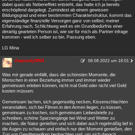
dabei quasi als Nebeneffekt entsteht, das hatte ich ja bereits
erschöpfend dargelegt. Zumindest ab einem gewissen
Bildungsgrad und einer bestimmten Charakterstruktur, kommt das
eigenständige finanzielle Versorgen ganz von selbst; meiner
Erfahrung nach. Schlichtweg weil es ein Grundbedürfnis einer
derartig gearteten Person ist, wie sie für mich als Partner infrage
kommen - weil ich selber so bin. Passung eben.
LG Mina
rhapsody3004
08.08.2022 um 18:01
Was mir gerade einfällt, dass die schönsten Momente, die
Menschen in einer Beziehung immer und immer wieder
gemeinsam erleben können, nicht mal Geld oder nicht viel Geld
kosten müssen:
Gemeinsam lachen, sich gegenseitig necken, Kissenschlachten
veranstalten, sich bei Filmen in den Armen liegen, zu küssen,
gemeinsam zu kochen, sich gemeinsam Liebesbriefe zu
schreiben, schöne Sparziergänge bei Wind und Wetter zu
machen, die Natur genießen und sich dabei auch regelmäßig tief in
die Augen zu schauen und einfach nur den Moment genießen, den
Zug von Gewitterwolken beobachten und, um sich danach