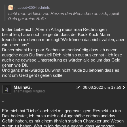
rhapsody3004 schrieb:
Liebt man wirklich von Herzen den Menschen an sich, spielt
Geld gar keine Rolle.
In der Liebe nicht. Aber im Alltag muss man Rechnungen
bezahlen, habe noch nie gehört dass der Kuck Kuck Mann
freundlich nickt wenn man sagt:"Wir können das nicht zahlen, aber
wir lieben uns".
Du vermischt hier paar Sachen so merkwürdig dass ich davon
ausgehe dass Du finanziell Dich nicht so gut auskennst - ich lese
auch eine gewisse Unterstellung es würden alle so um das Geld
gehen wie Dir.
Und ganz merkwürdig: Du wirst nicht müde zu betonen dass es
nicht um Geld geht / gehen sollte.
MarinaG.
08.08.2022 um 17:59
ehemaliges Mitglied
..
Für mich hat "Liebe" auch viel mit gegenseitigem Respekt zu tun.
Das bedeutet, ich muss mich auf Augenhöhe erleben und das
Gefühl haben, es mit einem ähnlich starken Charakter und Wesen
zu tun zu haben. Warum ich davon ausgehe, dass Vermögen