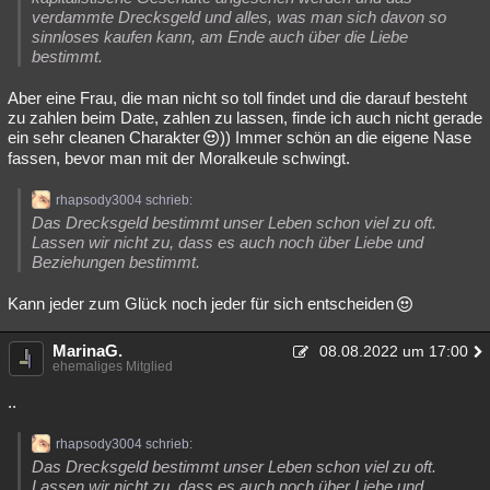
verdammte Drecksgeld und alles, was man sich davon so
Besucht
Teilgenommen
Alle
Neue
Geschlossen
sinnloses kaufen kann, am Ende auch über die Liebe
bestimmt.
Lesenswert
Schlüsselwörter
Aber eine Frau, die man nicht so toll findet und die darauf besteht
zu zahlen beim Date, zahlen zu lassen, finde ich auch nicht gerade
ein sehr cleanen Charakter
)) Immer schön an die eigene Nase
fassen, bevor man mit der Moralkeule schwingt.
rhapsody3004 schrieb:
Das Drecksgeld bestimmt unser Leben schon viel zu oft.
Lassen wir nicht zu, dass es auch noch über Liebe und
Beziehungen bestimmt.
Kann jeder zum Glück noch jeder für sich entscheiden
MarinaG.
08.08.2022 um 17:00
ehemaliges Mitglied
..
rhapsody3004 schrieb:
Das Drecksgeld bestimmt unser Leben schon viel zu oft.
Lassen wir nicht zu, dass es auch noch über Liebe und