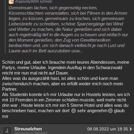
rhapsody3004 schrieb:
Gemeinsam lachen, sich gegenseitig necken,
Kissenschlachten veranstalten, sich bei Filmen in den Armen
liegen, zu küssen, gemeinsam zu kochen, sich gemeinsam
Liebesbriefe zu schreiben, schöne Sparziergänge bei Wind
und Wetter zu machen, die Natur genießen und sich dabei
auch regelmäßig tief in die Augen zu schauen und einfach nur
den Moment genießen, den Zug von Gewitterwolken
beobachten und, um sich danach vielleicht je nach Lust und
Laune auch im Bett auszutoben usw...
Schön und gut, aber ich brauche mein teures Abendessen, meine
Partys, meine Urlaube. Irgendein Ausflug in den Schwarzwald
reicht mir nun mal nicht auf Dauer.
Alles was du ausgezählt hast, ist alles schön und kann man
zwischendurch machen, aber es erfüllt weder mich noch mein
Partner.
Als Studentin konnte ich mir Urlaube nur in Hostels leisten, wo ich
mit 10 Fremden in ein Zimmer schlafen musste, weil mehr nicht
drin war . Heute leiste ich mir ein 5 Sterne Hotel und alles was du
beschrieben hast, machen wir dort
sehr angenehm
glaub
mir
Streuselchen
08.08.2022 um 18:35
ehemaliges Mitglied