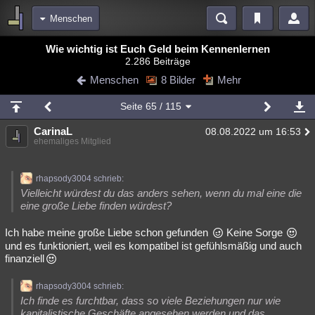
Menschen
Bereiche
Wie wichtig ist Euch Geld beim Kennenlernen
2.286 Beiträge
Echtzeit
Diskussionen
Blogs
Videos
Statistiken
Menschen
8 Bilder
Mehr
Chat
Wiki
Neuigkeiten
Seite
65
/ 115
meine Rubriken
CarinaL
08.08.2022 um 16:53
Menschen
Wissenschaft
Politik
Mystery
Kriminalfälle
ehemaliges Mitglied
Spiritualität
Verschwörungen
Technologie
Ufologie
rhapsody3004 schrieb:
Natur
Umfragen
Unterhaltung
Vielleicht würdest du das anders sehen, wenn du mal eine die
eine große Liebe finden würdest?
weitere Rubriken
Ich habe meine große Liebe schon gefunden
Keine Sorge
Philosophie
Träume
Orte
Esoterik
Literatur
und es funktioniert, weil es kompatibel ist gefühlsmäßig und auch
finanziell
Astronomie
Helpdesk
Gruppen
Gaming
Filme
rhapsody3004 schrieb:
Musik
Clash
Verbesserungen
Allmystery
English
Ich finde es furchtbar, dass so viele Beziehungen nur wie
Übersichten
kapitalistische Geschäfte angesehen werden und das