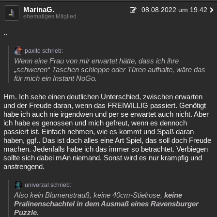
MarinaG.
08.08.2022 um 19:42
ehemaliges Mitglied
..
paxito schrieb:
Wenn eine Frau von mir erwartet hätte, dass ich ihre
„schweren“ Taschen schleppe oder Türen aufhalte, wäre das
für mich ein Instant NoGo.
Hm. Ich sehe einen deutlichen Unterschied, zwischen erwarten
und der Freude daran, wenn das FREIWILLIG passiert. Genötigt
habe ich auch nie irgendwen und per se erwartet auch nicht. Aber
ich habe es genossen und mich gefreut, wenn es dennoch
passiert ist. Einfach nehmen, wie es kommt und Spaß daran
haben, ggf.. Das ist doch alles eine Art Spiel, das soll doch Freude
machen. Jedenfalls habe ich das immer so betrachtet. Verbiegen
sollte sich dabei mAn niemand. Sonst wird es nur krampfig und
anstrengend.
univerzal schrieb:
Also kein Blumenstrauß, keine 40cm-Stielrose,
keine
Pralinenschachtel in dem Ausmaß eines Ravensburger
Puzzle.