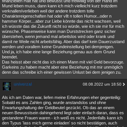
finanziellen Halt hat und bewusst und freiwillig von der Hand im
Mund leben muss, dann kann ich mich vielleicht kurz trotzdem
verknallen/verlieben weil der andere trotzdem tolle
Charaktereigenschaften hat oder vllt n tollen Humor...oder n
hammer Körper....aber zur Liebe könnte das nicht wachsen, weil
ich wüsste das die Zukunft nicht so würde, wie ich sie mir für mich
wünsche. Phasenweise kann man Durststrecken ganz sicher
überstehen, wenn jemand mal arbeitslos wird oder krank und
damit ne Weile nicht arbeitsfähig. Aber das darf kein Dauerzustand
werden und vorallem keine Grundeinstellung bei demjenigen.
Und ja, ich habe eine lange Beziehung genau aus dem Grund
beendet.
Das heisst aber nicht das ich einen Mann mit viel Geld bevorzuge.
Garkeins zu haben macht aber eine Beziehung mit mir unmöglich
denn das schreibe ich einer gewissen Unlust bei dem jenigen zu.
univerzal
08.08.2022 um 18:50
Als ich am Daten war, liefen meine Erfahrungen eher gegenteilig:
Sobald es ans Zahlen ging, wurde anstandslos und ohne
Erwartungshaltung der Geldbeutel gezückt. Ob das an einem
neuen Bewusstsein dahingehend liegt oder einfach daran, dass es
gestandene Frauen waren - ich weiß es nicht. Jedenfalls kann ich
den Typus 'lass mich gerne einladen' so nicht bestätigen, auch