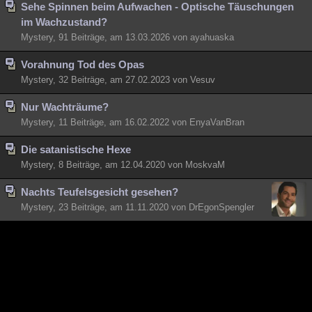
Sehe Spinnen beim Aufwachen - Optische Täuschungen
Besucht
Teilgenommen
Alle
Neue
Geschlossen
im Wachzustand?
Mystery, 91 Beiträge, am 13.03.2026 von ayahuaska
Lesenswert
Schlüsselwörter
Vorahnung Tod des Opas
Mystery, 32 Beiträge, am 27.02.2023 von Vesuv
Nur Wachträume?
Mystery, 11 Beiträge, am 16.02.2022 von EnyaVanBran
Die satanistische Hexe
Mystery, 8 Beiträge, am 12.04.2020 von MoskvaM
Nachts Teufelsgesicht gesehen?
Mystery, 23 Beiträge, am 11.11.2020 von DrEgonSpengler