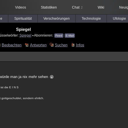
Videos
Statistiken
Chat
Wiki
Neuig
2
le
Spiritualität
Verschwörungen
Technologie
Ufologie
Spiegel
üsselwörter:
Spiegel
▪ Abonnieren:
Feed
E-Mail
Beobachten
Antworten
Suchen
Infos
t würde man ja nix mehr sehen
st die E I N S
 gottgeschuldet, sondern ehrlich.