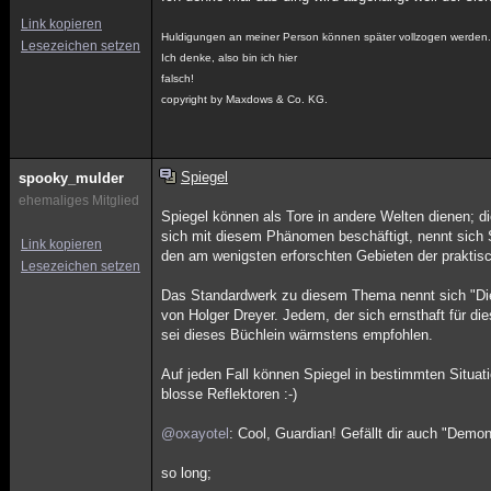
Link kopieren
Huldigungen an meiner Person können später vollzogen werden
Lesezeichen setzen
Ich denke, also bin ich hier
falsch!
copyright by Maxdows & Co. KG.
Spiegel
spooky_mulder
ehemaliges Mitglied
Spiegel können als Tore in andere Welten dienen; di
sich mit diesem Phänomen beschäftigt, nennt sich 
Link kopieren
den am wenigsten erforschten Gebieten der praktis
Lesezeichen setzen
Das Standardwerk zu diesem Thema nennt sich "Die
von Holger Dreyer. Jedem, der sich ernsthaft für die
sei dieses Büchlein wärmstens empfohlen.
Auf jeden Fall können Spiegel in bestimmten Situat
blosse Reflektoren :-)
@oxayotel
: Cool, Guardian! Gefällt dir auch "Dem
so long;