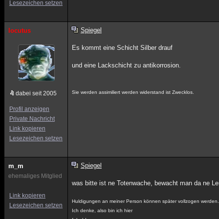
Lesezeichen setzen
Spiegel
locutus
Es kommt eine Schicht Silber drauf
und eine Lackschicht zu antikorrosion.
Sie werden assimiliert werden widerstand ist Zwecklos.
dabei seit 2005
Profil anzeigen
Private Nachricht
Link kopieren
Lesezeichen setzen
Spiegel
m_m
ehemaliges Mitglied
was bitte ist ne Totenwache, bewacht man da ne Lei
Link kopieren
Huldigungen an meiner Person können später vollzogen werden
Lesezeichen setzen
Ich denke, also bin ich hier