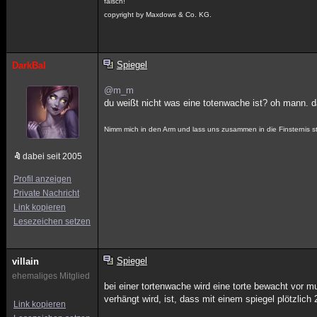
falsch!
copyright by Maxdows & Co. KG.
Spiegel
DarkBal
@m_m
du weißt nicht was eine totenwache ist? oh mann. d
Nimm mich in den Arm und lass uns zusammen in die Finsternis st
dabei seit 2005
Profil anzeigen
Private Nachricht
Link kopieren
Lesezeichen setzen
Spiegel
villain
ehemaliges Mitglied
bei einer tortenwache wird eine torte bewacht vor m
verhängt wird, ist, dass mit einem spiegel plötzlic
Link kopieren