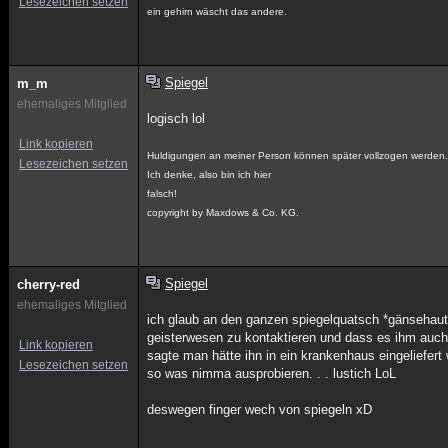
Lesezeichen setzen
ein gehirn wäscht das andere.
Spiegel
m_m
ehemaliges Mitglied
logisch lol
Link kopieren
Huldigungen an meiner Person können später vollzogen werden
Lesezeichen setzen
Ich denke, also bin ich hier
falsch!
copyright by Maxdows & Co. KG.
Spiegel
cherry-red
ehemaliges Mitglied
ich glaub an den ganzen spiegelquatsch *gänsehautb
geisterwesen zu kontaktieren und dass es ihm auch ge
Link kopieren
sagte man hätte ihn in ein krankenhaus eingeliefer
Lesezeichen setzen
so was nimma ausprobieren. . . lustich LoL
deswegen finger wech von spiegeln xD