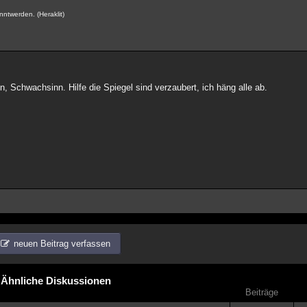
nntwerden. (Heraklit)
n, Schwachsinn. Hilfe die Spiegel sind verzaubert, ich häng alle ab.
.
neuen Beitrag verfassen
Ähnliche Diskussionen
Beiträge