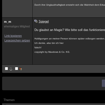
Durch ihre Unglaubhaftigkeit entzieht sich die Wahrheit dem Erka
Spiegel
m_m
ehemaliges Mitglied
Du glaubst an Magie? Wie bitte soll das funktioniere
Link kopieren
Huldigungen an meiner Person können später vollzogen werden
Lesezeichen setzen
Ich denke, also bin ich hier
falsch!
copyright by Maxdows & Co. KG.
Themen