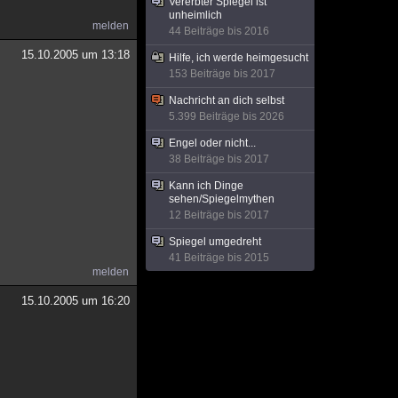
Vererbter Spiegel ist
unheimlich
melden
44 Beiträge bis 2016
15.10.2005 um 13:18
Hilfe, ich werde heimgesucht
153 Beiträge bis 2017
Nachricht an dich selbst
5.399 Beiträge bis 2026
Engel oder nicht...
38 Beiträge bis 2017
Kann ich Dinge
sehen/Spiegelmythen
12 Beiträge bis 2017
Spiegel umgedreht
41 Beiträge bis 2015
melden
15.10.2005 um 16:20