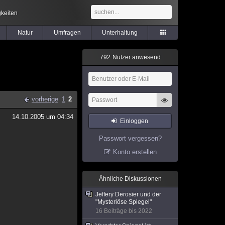
keiten
Natur
Umfragen
Unterhaltung
7
9
2
Nutzer anwesend
vorherige
1
2
14.10.2005 um 04:34
Einloggen
Passwort vergessen?
Konto erstellen
Ähnliche Diskussionen
Jeffery Derosier und der
"Mysteriöse Spiegel"
16 Beiträge bis 2022