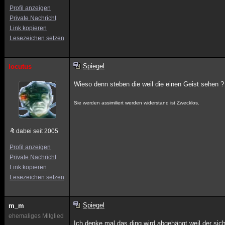
Profil anzeigen
Private Nachricht
Link kopieren
Lesezeichen setzen
Spiegel
locutus
Wieso denn steben die weil die einen Geist sehen ?
Sie werden assimiliert werden widerstand ist Zwecklos.
dabei seit 2005
Profil anzeigen
Private Nachricht
Link kopieren
Lesezeichen setzen
Spiegel
m_m
ehemaliges Mitglied
Ich denke mal das ding wird abgehängt weil der sich