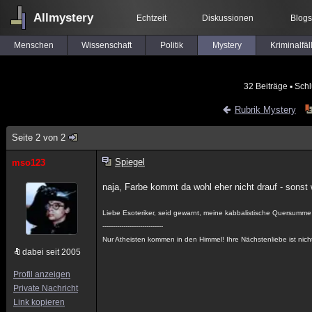
Allmystery
Echtzeit
Diskussionen
Blogs
Menschen
Wissenschaft
Politik
Mystery
Kriminalfäl
32 Beiträge
▪ Schl
Rubrik Mystery
Seite 2 von 2
Spiegel
mso123
naja, Farbe kommt da wohl eher nicht drauf - sons
Liebe Esoteriker, seid gewarnt, meine kabbalistische Quersumme i
-----------------------------
Nur Atheisten kommen in den Himmel! Ihre Nächstenliebe ist nicht
dabei seit 2005
Profil anzeigen
Private Nachricht
Link kopieren