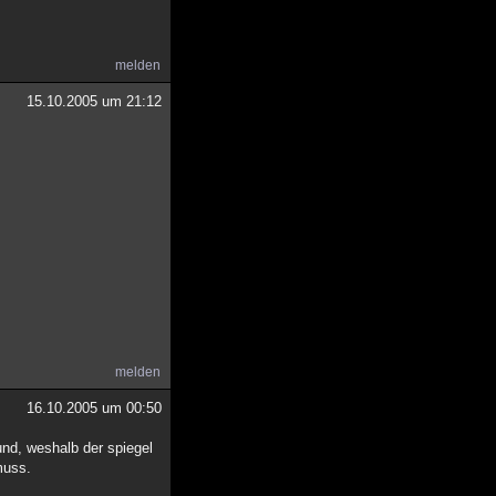
melden
15.10.2005 um 21:12
melden
16.10.2005 um 00:50
und, weshalb der spiegel
muss.