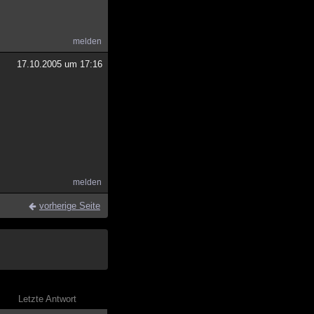
melden
17.10.2005 um 17:16
melden
vorherige Seite
Letzte Antwort