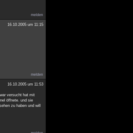
melden
16.10.2005 um 11:15
melden
16.10.2005 um 11:53
war versucht hat mit
nel öffnete. und sie
sehen zu haben und will