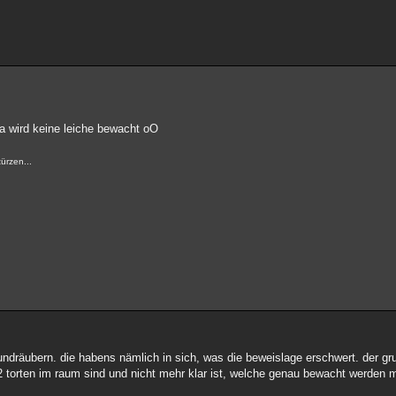
a wird keine leiche bewacht oO
ürzen...
undräubern. die habens nämlich in sich, was die beweislage erschwert. der gr
h 2 torten im raum sind und nicht mehr klar ist, welche genau bewacht werden 