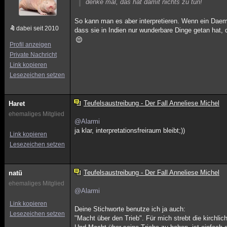
denke mal, das hat damit nichts zu tun!
So kann man es aber interpretieren. Wenn ein Daemo
dabei seit 2010
dass sie in Indien nur wunderbare Dinge getan ha
Profil anzeigen
Private Nachricht
Link kopieren
Lesezeichen setzen
Teufelsaustreibung - Der Fall Anneliese Michel
Haret
ehemaliges Mitglied
@Alarmi
ja klar, interpretationsfreiraum bleibt;))
Link kopieren
Lesezeichen setzen
Teufelsaustreibung - Der Fall Anneliese Michel
natü
ehemaliges Mitglied
@Alarmi
Link kopieren
Deine Stichworte benutze ich ja auch:
Lesezeichen setzen
"Macht über den Trieb". Für mich strebt die kirchli