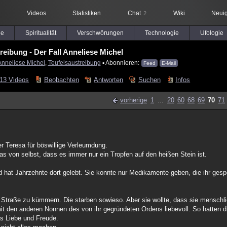
Videos
Statistiken
Chat
Wiki
Neuig
2
le
Spiritualität
Verschwörungen
Technologie
Ufologie
reibung - Der Fall Anneliese Michel
Anneliese Michel
,
Teufelsaustreibung
▪ Abonnieren:
Feed
E-Mail
13 Videos
Beobachten
Antworten
Suchen
Infos
vorherige
1
...
20
60
68
69
70
71
er Teresa für böswillige Verleumdung.
 das von selbst, dass es immer nur ein Tropfen auf den heißen Stein ist.
nd hat Jahrzehnte dort gelebt. Sie konnte nur Medikamente geben, die ihr gesp
r Straße zu kümmern. Die starben sowieso. Aber sie wollte, dass sie mensch
e mit den anderen Nonnen des von ihr gegründeten Ordens liebevoll. So hatten
s Liebe und Freude.