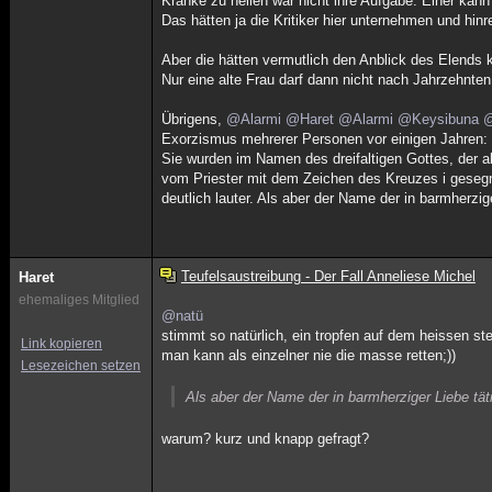
Kranke zu heilen war nicht ihre Aufgabe. Einer kann
Das hätten ja die Kritiker hier unternehmen und hin
Aber die hätten vermutlich den Anblick des Elends k
Nur eine alte Frau darf dann nicht nach Jahrzehn
Übrigens,
@Alarmi
@Haret
@Alarmi
@Keysibuna
@
Exorzismus mehrerer Personen vor einigen Jahren:
Sie wurden im Namen des dreifaltigen Gottes, der a
vom Priester mit dem Zeichen des Kreuzes i geseg
deutlich lauter. Als aber der Name der in barmherzig
Teufelsaustreibung - Der Fall Anneliese Michel
Haret
ehemaliges Mitglied
@natü
stimmt so natürlich, ein tropfen auf dem heissen ste
Link kopieren
man kann als einzelner nie die masse retten;))
Lesezeichen setzen
Als aber der Name der in barmherziger Liebe tät
warum? kurz und knapp gefragt?