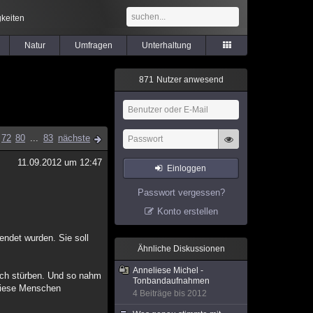
keiten
Natur
Umfragen
Unterhaltung
8
7
1
Nutzer anwesend
72
80
...
83
nächste
11.09.2012 um 12:47
Einloggen
Passwort vergessen?
Konto erstellen
endet wurden. Sie soll
Ähnliche Diskussionen
Anneliese Michel -
lich stürben. Und so nahm
Tonbandaufnahmen
 diese Menschen
4 Beiträge bis 2012