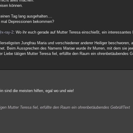
 nicht alles machen.
reisen können.
einen Tag lang ausgehalten....
ten mal Depressionen bekommen?
x-ray-2
: Wo ihr euch gerade auf Mutter Teresa einschießt, ein interessantes
llerseligsten Jungfrau Maria und verschiedener anderer Heiliger beschworen, 
net. Beim Aussprechen des Namens Mariae wurde ihr Murren, mit dem sie jew
er Liebe tätigen Mutter Teresa fiel, erfüllte den Raum ein ohrenbetäubendes Ge
in sind die meisten hilfen, egal wo und wie!
igen Mutter Teresa fiel, erfüllte den Raum ein ohrenbetäubendes GebrüllText