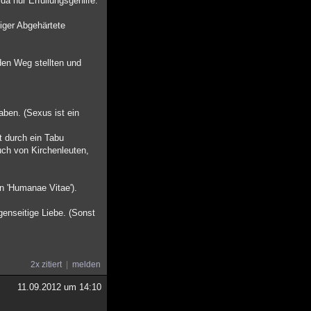
da nur Erfüllungsgehilfe.
niger Abgehärtete
den Weg stellten und
aben. (Sexus ist ein
it durch ein Tabu
uch von Kirchenleuten,
in 'Humanae Vitae').
egenseitige Liebe. (Sonst
2x zitiert
melden
11.09.2012 um 14:10