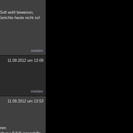
 Soll wohl beweisen,
erichte heute nicht so!
melden
11.09.2012 um 13:09
melden
11.09.2012 um 13:53
eren.