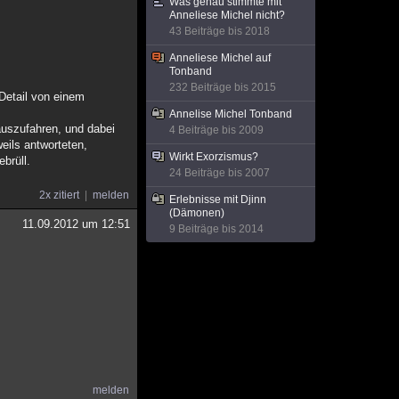
Was genau stimmte mit
Anneliese Michel nicht?
43 Beiträge bis 2018
Anneliese Michel auf
Tonband
232 Beiträge bis 2015
 Detail von einem
Annelise Michel Tonband
auszufahren, und dabei
4 Beiträge bis 2009
eils antworteten,
Wirkt Exorzismus?
brüll.
24 Beiträge bis 2007
2x zitiert
melden
Erlebnisse mit Djinn
(Dämonen)
11.09.2012 um 12:51
9 Beiträge bis 2014
melden