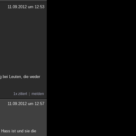
11.09.2012 um 12:53
g bei Leuten, die weder
1x zitiert
melden
11.09.2012 um 12:57
 Hass ist und sie die