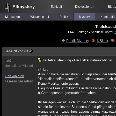
Allmystery
Echtzeit
Diskussionen
Blogs
Menschen
Wissenschaft
Politik
Mystery
Kriminalfäl
Teufelsaust
1.646 Beiträge
▪ Schlüsselwörter:
Rubrik Mystery
6 Bilder
Seite 70 von 83
Teufelsaustreibung - Der Fall Anneliese Michel
natü
ehemaliges Mitglied
@Haret
Also ich halte die negativen Schlagzeilen über Mutt
Link kopieren
'Nicht allen helfen können": in Indien versteht sich
Lesezeichen setzen
Keine Medikamente geben:
Die junge Frau ist mit nichts in der Tasche dahin u
äußerst sparsam gewirtschaftet haben.
Ihr Anliegen war es, sich um die Sterbenden auf de
sie sie für ihre letzten Stunden auf und pflegte si
wenigstens am Ende ihres Lebens einmal kurz etwa