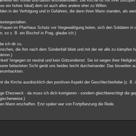
erell ein Vorteil und darum erstrebenswert. Die Kirche ist mit ihrer Disziplin 
t es ein hohes Ideal) dem ist auch alles andere eher zu Willen.
Helden in der Verfolgung und in Gefahren, die dann ihren Mann standen, als we
iestergestalten.
g Frauen im Pfarrhaus Schutz vor Vergewaltigung boten, sich den Soldaten in 
, so z. B. ein Bischof in Prag, glaube ich.)
e ich dir zu.
nschen, die ihm nach dem Sündenfall blieb und mit der wir alle zu kämpfen h
Dämon.)
keit' hingegen ist neutral und kein Götzendienst. Sie ist wegen ihrer Heiligke
erer belasteten Sicht gerät uns beides leicht durcheinander. Das bisweilen a
 herumhackten.
nt die Kirche ausdrücklich den positiven Aspekt der Geschlechterliebe (z. B. 
nzige Ehezweck - da muss ich dich korrigieren - sondern gleichberechtigt die g
ogischerweise.)
 den Mann erschaffen. Erst später war von Fortpflanzung die Rede.