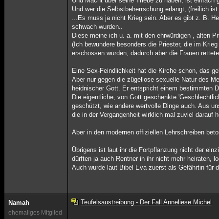
Und Macht über seine Triebe zu haben, ist einfach gen
Und wer die Selbstbeherrschung erlangt, (freilich is
...Es muss ja nicht Krieg sein. Aber es gibt z. B. 
schwach wurden..
Diese meine ich u. a. mit den ehrwürdigen , alten Pr
(Ich bewundere besonders die Priester, die im Krie
erschossen wurden, dadurch aber die Frauen retteten
Eine Sex-Feindlichkeit hat die Kirche schon, das geb
Aber nur gegen die zügellose sexuelle Natur des Me
heidnischer Gott. Er entspricht einem bestimmten 
Die eigentliche, von Gott geschenkte 'Geschlechtlich
geschützt, wie andere wertvolle Dinge auch. Aus uns
die in der Vergangenheit wirklich mal zuviel darauf
Aber in den modernen offiziellen Lehrschreiben beto
Übrigens ist laut ihr die Fortpflanzung nicht der ei
dürften ja auch Rentner in ihr nicht mehr heiraten, l
Auch wurde laut Bibel Eva zuerst als Gefährtin für
Teufelsaustreibung - Der Fall Anneliese Michel
Namah
ehemaliges Mitglied