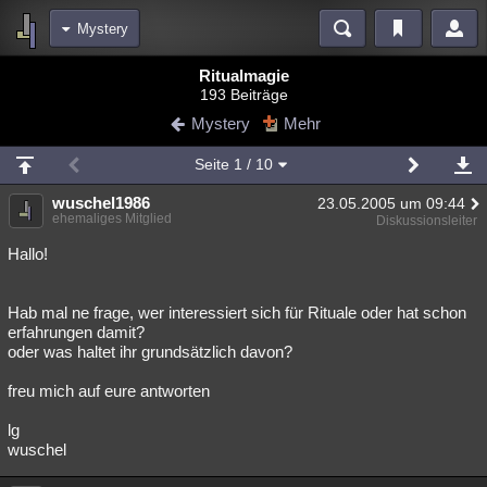
Mystery
Bereiche
Ritualmagie
193 Beiträge
Echtzeit
Diskussionen
Blogs
Videos
Statistiken
Mystery
Mehr
Chat
Wiki
Neuigkeiten
Seite
1
/ 10
meine Rubriken
wuschel1986
23.05.2005 um 09:44
Menschen
Wissenschaft
Politik
Mystery
Kriminalfälle
ehemaliges Mitglied
Diskussionsleiter
Spiritualität
Verschwörungen
Technologie
Ufologie
Hallo!
Natur
Umfragen
Unterhaltung
Hab mal ne frage, wer interessiert sich für Rituale oder hat schon
weitere Rubriken
erfahrungen damit?
oder was haltet ihr grundsätzlich davon?
Philosophie
Träume
Orte
Esoterik
Literatur
freu mich auf eure antworten
Astronomie
Helpdesk
Gruppen
Gaming
Filme
lg
Musik
Clash
Verbesserungen
Allmystery
English
wuschel
Übersichten