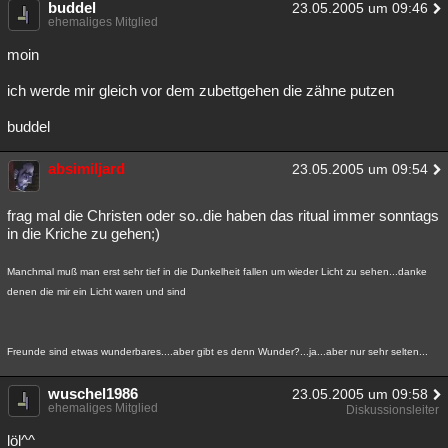
buddel
23.05.2005 um 09:46
Besucht
Teilgenommen
Alle
Neue
Geschlossen
ehemaliges Mitglied
moin
Lesenswert
Schlüsselwörter
ich werde mir gleich vor dem zubettgehen die zähne putzen
buddel
absimiljard
23.05.2005 um 09:54
frag mal die Christen oder so..die haben das ritual immer sonntags
in die Kriche zu gehen;)
Manchmal muß man erst sehr tief in die Dunkelheit fallen um wieder Licht zu sehen...danke
denen die mir ein Licht waren und sind
Freunde sind etwas wunderbares....aber gibt es denn Wunder?...ja...aber nur sehr selten...
wuschel1986
23.05.2005 um 09:58
ehemaliges Mitglied
Diskussionsleiter
löl^^