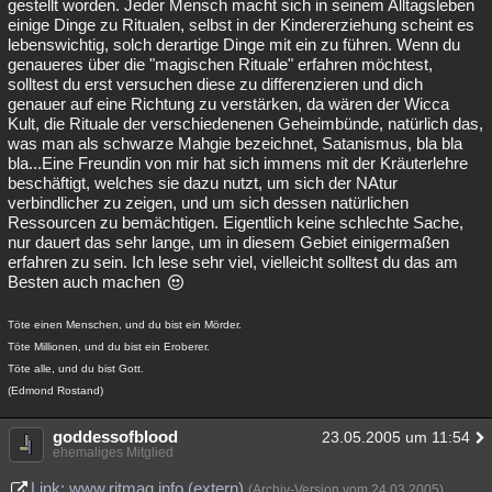
gestellt worden. Jeder Mensch macht sich in seinem Alltagsleben
einige Dinge zu Ritualen, selbst in der Kindererziehung scheint es
lebenswichtig, solch derartige Dinge mit ein zu führen. Wenn du
genaueres über die "magischen Rituale" erfahren möchtest,
solltest du erst versuchen diese zu differenzieren und dich
genauer auf eine Richtung zu verstärken, da wären der Wicca
Kult, die Rituale der verschiedenenen Geheimbünde, natürlich das,
was man als schwarze Mahgie bezeichnet, Satanismus, bla bla
bla...Eine Freundin von mir hat sich immens mit der Kräuterlehre
beschäftigt, welches sie dazu nutzt, um sich der NAtur
verbindlicher zu zeigen, und um sich dessen natürlichen
Ressourcen zu bemächtigen. Eigentlich keine schlechte Sache,
nur dauert das sehr lange, um in diesem Gebiet einigermaßen
erfahren zu sein. Ich lese sehr viel, vielleicht solltest du das am
Besten auch machen
Töte einen Menschen, und du bist ein Mörder.
Töte Millionen, und du bist ein Eroberer.
Töte alle, und du bist Gott.
(Edmond Rostand)
goddessofblood
23.05.2005 um 11:54
ehemaliges Mitglied
Link: www.ritmag.info (extern)
(Archiv-Version vom 24.03.2005)