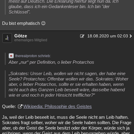
meist auf Deutsch. Die Erklärung hierfür liegt nun da. Ich
glaube, dass ich ein Gedankenleser bin. Ich bin "der
Schlüssel".
Du bist emphatisch 😉
Götze
18.08.2020 um 02:03
ehemaliges Mitglied
therealproton schrieb:
Aber „nur“ per Definition, o lieber Protarchos
„Sokrates: Unser Leib, wollen wir nicht sagen, der habe eine
Seele? Protarchos: Offenbar wollen wir das. Sokrates: Woher
aber, o lieber Protarchos, sollte er sie erhalten haben, wenn
nicht auch des Ganzen Leib beseelt wäre, dasselbe habend
wie er und noch in jeder Hinsicht trefflicher?“
Quelle:
Wikipedia: Philosophie des Geistes
Ja, weil der Leib beseelt ist, muss die Seele nicht am Leib haften.
Sokrates fragt selber, woher wir die Seele haben sollten. Die Frage
aber, ob der Geist die Seele besitzt oder der Körper, würde sich ja
erübrigen, wenn der Geist aus dem Leib hervorgehen würde, aber