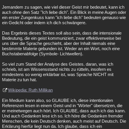
Jemandem zu sagen, wie viel dieser Geist mir bedeutet, kann ich
auch ohne den Satz "Ich liebe dich". Ein Blick in meine Augen oder
ein erster Zungenkuss kann "ich liebe dich" bedeuten genauso wie
ein Gedicht oder indem ich dich schwängere.
Das Ergebnis dieses Textes soll also sein, dass die intensionale
Bedeutung, die ein geist kommuniziert, zwar effektiverweise bei
uns über die Sprache geschieht, aber der Inhalt niemals eine
bestimmte Materie gebunden ist. Weder an ein Wort, noch eine
Buchstabenabfolge (Symbole- Lichtwellen).
So viel zum Stand der Analyse des Geistes. daran, was ich
schrieb, ist am Wissensstand nichts zu rütteln, insofern es
mindestens so wenig erklärbar ist, was Sprache NICHT mit
Materie zu tun hat.
Wikipedia: Ruth Millikan
Ein Medium kann also, so GLAUBE ich, diese intentionalen
Referenzen lesen in einem Geist und in "Wörter" übersetzen, die
er meinetwegen auch hört. Ich GLAUBE, dass auch ich das kann.
Und auch Gedanken lese ich so. Ich höre die Gedanken fremder
Menschen, die kein Deutsch denken, auch meist auf Deutsch. Die
Erklärung hierfür liegt nun da. Ich glaube, dass ich ein