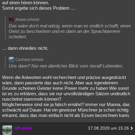
auf einen hören können.
Besucht
Teilgenommen
Alle
Neue
Geschlossen
Somit ergebe sich dieses Problem …
Lesenswert
Schlüsselwörter
Aniara schrieb:
Das wäre doch mal witzig, wenn man es endlich schafft, einen
Geist zu beschwören und es dann an der Sprachbarriere
scheitert.
… dann ohnedies nicht.
Cachalot schrieb:
Uns dann? Nur nen dämlicher Blick vom nixraff Lebenden.
Wenn die Antworten wohl recherchiert und präzise ausgedrückt
wäre, dann passierte das auch nicht. Aber aus irgendeinem
Grunde scheinen Geister keine Power mehr zu haben Wie sonst
ist es zu erklären, dass sie nur unvollständigen Sätzen undeutlich
nuschelnd stammeln können?
Möglicherweise sind sie ja falsch ernährt? immer nur Manna, das
schwächt auf Dauer. Hat ein gewisser Münchner ja schon richtig
erkannt, dass das man einfach nicht als Essen bezeichnen kann.
off-peak
17.08.2020 um 15:26