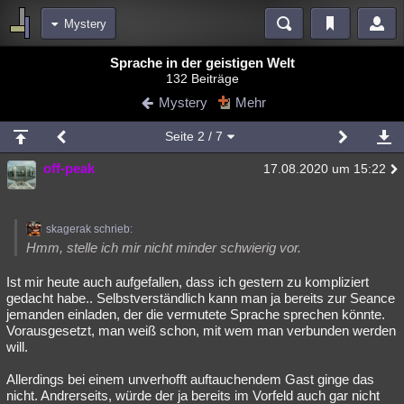
Mystery
Bereiche
Sprache in der geistigen Welt
132 Beiträge
Echtzeit
Diskussionen
Blogs
Videos
Statistiken
Mystery
Mehr
Chat
Wiki
Neuigkeiten
2
Seite
2
/ 7
meine Rubriken
off-peak
17.08.2020 um 15:22
Menschen
Wissenschaft
Politik
Mystery
Kriminalfälle
Spiritualität
Verschwörungen
Technologie
Ufologie
skagerak schrieb:
Natur
Umfragen
Unterhaltung
Hmm, stelle ich mir nicht minder schwierig vor.
weitere Rubriken
Ist mir heute auch aufgefallen, dass ich gestern zu kompliziert
gedacht habe.. Selbstverständlich kann man ja bereits zur Seance
Philosophie
Träume
Orte
Esoterik
Literatur
jemanden einladen, der die vermutete Sprache sprechen könnte.
Vorausgesetzt, man weiß schon, mit wem man verbunden werden
Astronomie
Helpdesk
Gruppen
Gaming
Filme
will.
Musik
Clash
Verbesserungen
Allmystery
English
Allerdings bei einem unverhofft auftauchendem Gast ginge das
nicht. Andrerseits, würde der ja bereits im Vorfeld auch gar nicht
Übersichten