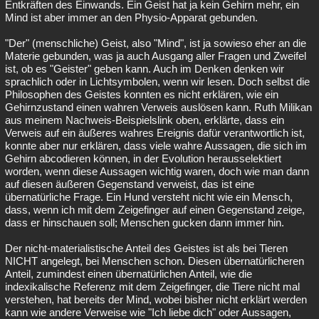
Entkräften des Einwands. Ein Geist hat ja kein Gehirn mehr, ein
Mind ist aber immer an den Physio-Apparat gebunden.
"Der" (menschliche) Geist, also "Mind", ist ja sowieso eher an die
Materie gebunden, was ja auch Ausgang aller Fragen und Zweifel
ist, ob es "Geister" geben kann. Auch im Denken denken wir
sprachlich oder in Lichtsymbolen, wenn wir lesen. Doch selbst die
Philosophen des Geistes konnten es nicht erklären, wie ein
Gehirnzustand einen wahren Verweis auslösen kann. Ruth Milikan
aus meinem Nachweis-Beispielslink oben, erklärte, dass ein
Verweis auf ein äußeres wahres Ereignis dafür verantwortlich ist,
konnte aber nur erklären, dass viele wahre Aussagen, die sich im
Gehirn abcodieren können, in der Evolution herausselektiert
worden, wenn diese Aussagen wichtig waren, doch wie man dann
auf diesen äußeren Gegenstand verweist, das ist eine
übernatürliche Frage. Ein Hund versteht nicht wie ein Mensch,
dass, wenn ich mit dem Zeigefinger auf einen Gegenstand zeige,
dass er hinschauen soll; Menschen gucken dann immer hin.
Der nicht-materialistische Anteil des Geistes ist als bei Tieren
NICHT angelegt, bei Menschen schon. Diesen übernatürlicheren
Anteil, zumindest einen übernatürlichen Anteil, wie die
indexikalische Referenz mit dem Zeigefinger, die Tiere nicht mal
verstehen, hat bereits der Mind, wobei bisher nicht erklärt werden
kann wie andere Verweise wie "Ich liebe dich" oder Aussagen,