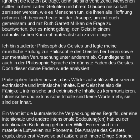
Ignoriert die letzten Beiträge, denn sie sind verletzend. Menschen
sollten in ihren zarten Gefühlen und ihrem Glauben nie so kalt
zerrissen werden, wie es Menschen tun, die ihnen alle Hoffnung
nehmen. Ich beginne heute bei der Ursuppe, um mit euch
gemeinsam und mit Ruth Garrett Milikan die Frage zu
beantworten, der es
nicht
gelang, den Geist in einem
naturalistischen Konzept materialistisch zu vereinigen.
Ich bin studierter Philosoph des Geistes und legte meine
mündliche Prüfung zur Philosophie des Geistes bei Tieren sowie
zur mentalen Verursachung unter anderem ab. Grundlegend ist
auch in der Philosophie Sprache der dünnste Faden des Geistes.
Doch dieser dünne Faden wurde analysiert.
Philosophen fanden heraus, dass Wörter aufschlüsselbar seien in
extrinsische und intrinsische Inhalte. Der Geist hat also die
Fähigkeit, intrinsische und extrinsische Inhalte zu kommunizieren.
Intrinsische und extrinsische Inhalte sind keine Worte mehr, sie
sind der Inhalt.
Ein Wort ist die lautmalerische Verpackung eines Begriffs, der eine
intentionale und andere intensionale Bedeutung(en) hat; zu der
intentionalen Bedeutung gehört der Wille. Ferner sind rein
materielle Luftwellen nur Phoneme. Die Analyse des Geistes
ergab, dass erst Verweise auf äußere und innere Dinge Sprache