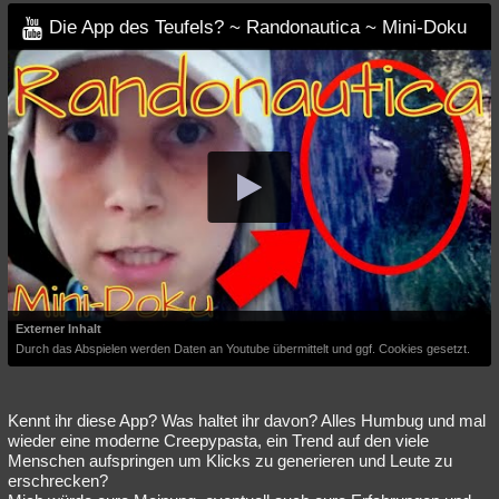
Besucht
Teilgenommen
Alle
Neue
Geschlossen
Die App des Teufels? ~ Randonautica ~ Mini-Doku
Lesenswert
Schlüsselwörter
Externer Inhalt
Durch das Abspielen werden Daten an Youtube übermittelt und ggf. Cookies gesetzt.
Kennt ihr diese App? Was haltet ihr davon? Alles Humbug und mal
wieder eine moderne Creepypasta, ein Trend auf den viele
Menschen aufspringen um Klicks zu generieren und Leute zu
erschrecken?