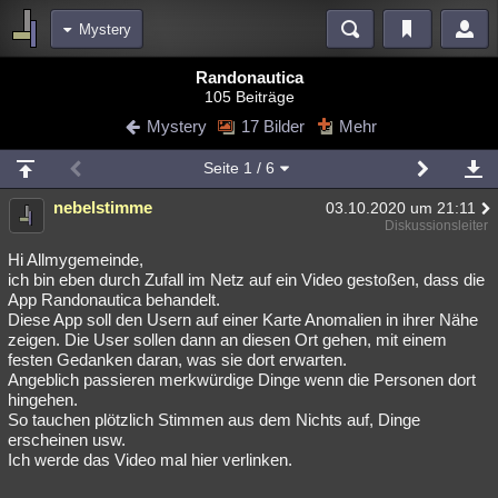
Mystery
Bereiche
Randonautica
105 Beiträge
Echtzeit
Diskussionen
Blogs
Videos
Statistiken
Mystery
17 Bilder
Mehr
Chat
Wiki
Neuigkeiten
2
Seite
1
/ 6
meine Rubriken
nebelstimme
03.10.2020 um 21:11
Menschen
Wissenschaft
Politik
Mystery
Kriminalfälle
Diskussionsleiter
Spiritualität
Verschwörungen
Technologie
Ufologie
Hi Allmygemeinde,
ich bin eben durch Zufall im Netz auf ein Video gestoßen, dass die
App Randonautica behandelt.
Natur
Umfragen
Unterhaltung
Diese App soll den Usern auf einer Karte Anomalien in ihrer Nähe
weitere Rubriken
zeigen. Die User sollen dann an diesen Ort gehen, mit einem
festen Gedanken daran, was sie dort erwarten.
Philosophie
Träume
Orte
Esoterik
Literatur
Angeblich passieren merkwürdige Dinge wenn die Personen dort
hingehen.
Astronomie
Helpdesk
Gruppen
Gaming
Filme
So tauchen plötzlich Stimmen aus dem Nichts auf, Dinge
erscheinen usw.
Musik
Clash
Verbesserungen
Allmystery
English
Ich werde das Video mal hier verlinken.
Übersichten