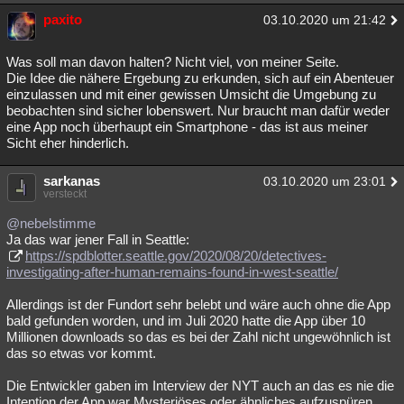
paxito
03.10.2020 um 21:42
Was soll man davon halten? Nicht viel, von meiner Seite.
Die Idee die nähere Ergebung zu erkunden, sich auf ein Abenteuer
einzulassen und mit einer gewissen Umsicht die Umgebung zu
beobachten sind sicher lobenswert. Nur braucht man dafür weder
eine App noch überhaupt ein Smartphone - das ist aus meiner
Sicht eher hinderlich.
sarkanas
03.10.2020 um 23:01
versteckt
@nebelstimme
Ja das war jener Fall in Seattle:
https://spdblotter.seattle.gov/2020/08/20/detectives-
investigating-after-human-remains-found-in-west-seattle/
Allerdings ist der Fundort sehr belebt und wäre auch ohne die App
bald gefunden worden, und im Juli 2020 hatte die App über 10
Millionen downloads so das es bei der Zahl nicht ungewöhnlich ist
das so etwas vor kommt.
Die Entwickler gaben im Interview der NYT auch an das es nie die
Intention der App war Mysteriöses oder ähnliches aufzuspüren