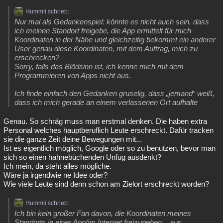
Hummli schrieb:
Nur mal als Gedankenspiel: könnte es nicht auch sein, dass
ich meinen Standort freigebe, die App ermittelt für mich
Koordinaten in der Nähe und gleichzeitig bekommt ein anderer
User genau diese Koordinaten, mit dem Auftrag, mich zu
erschrecken?
Sorry, falls das Blödsinn ist, ich kenne mich mit dem
Programmieren von Apps nicht aus.
Ich finde einfach den Gedanken gruselig, dass „jemand“ weiß,
dass ich mich gerade an einem verlassenen Ort aufhalte
Genau. So schräg muss man erstmal denken. Die haben extra
Personal welches hauptberuflich Leute erschreckt. Dafür tracken
sie die ganze Zeit deine Bewegungen mit...
Ist es eigentlich möglich, Google oder so zu benutzen, bevor man
sich so einen hahnebüchenden Unfug ausdenkt?
Ich mein, da steht alles mögliche.
Wäre ja irgendwie ne Idee oder?
Wie viele Leute sind denn schon am Zielort erschreckt worden?
Hummli schrieb:
Ich bin kein großer Fan davon, die Koordinaten meines
Standorts in einer App/im Internet freizugeben... aus