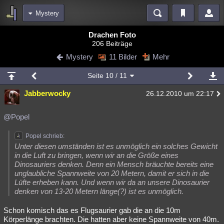
Mystery
Bereiche
Drachen Foto
206 Beiträge
Echtzeit
Diskussionen
Blogs
Videos
Statistiken
Mystery
11 Bilder
Mehr
Chat
Wiki
Neuigkeiten
Seite
10
/ 11
meine Rubriken
Jabberwocky
26.12.2010 um 22:17
Menschen
Wissenschaft
Politik
Mystery
Kriminalfälle
Spiritualität
Verschwörungen
Technologie
Ufologie
@Popel
Natur
Umfragen
Unterhaltung
Popel schrieb:
Unter diesen umständen ist es unmöglich ein solches Gewicht
weitere Rubriken
in die Luft zu bringen, wenn wir an die Größe eines
Dinosauriers denken. Denn ein Mensch bräuchte bereits eine
Philosophie
Träume
Orte
Esoterik
Literatur
unglaubliche Spannweite von 20 Metern, damit er sich in die
Lüfte erheben kann. Und wenn wir da an unsere Dinosaurier
Astronomie
Helpdesk
Gruppen
Gaming
Filme
denken von 13-20 Metern länge(?) ist es unmöglich.
Musik
Clash
Verbesserungen
Allmystery
English
Schon komisch das es Flugsaurier gab die an die 10m
Körperlänge brachten. Die hatten aber keine Spannweite von 40m.
Übersichten