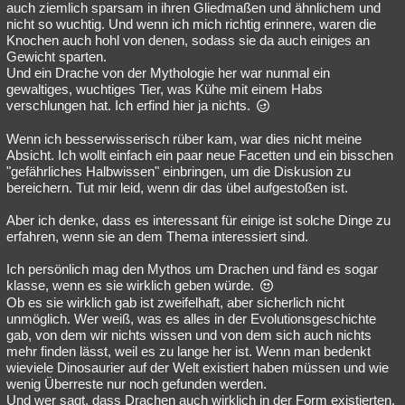
auch ziemlich sparsam in ihren Gliedmaßen und ähnlichem und
nicht so wuchtig. Und wenn ich mich richtig erinnere, waren die
Knochen auch hohl von denen, sodass sie da auch einiges an
Gewicht sparten.
Und ein Drache von der Mythologie her war nunmal ein
gewaltiges, wuchtiges Tier, was Kühe mit einem Habs
verschlungen hat. Ich erfind hier ja nichts.
Wenn ich besserwisserisch rüber kam, war dies nicht meine
Absicht. Ich wollt einfach ein paar neue Facetten und ein bisschen
"gefährliches Halbwissen" einbringen, um die Diskusion zu
bereichern. Tut mir leid, wenn dir das übel aufgestoßen ist.
Aber ich denke, dass es interessant für einige ist solche Dinge zu
erfahren, wenn sie an dem Thema interessiert sind.
Ich persönlich mag den Mythos um Drachen und fänd es sogar
klasse, wenn es sie wirklich geben würde.
Ob es sie wirklich gab ist zweifelhaft, aber sicherlich nicht
unmöglich. Wer weiß, was es alles in der Evolutionsgeschichte
gab, von dem wir nichts wissen und von dem sich auch nichts
mehr finden lässt, weil es zu lange her ist. Wenn man bedenkt
wieviele Dinosaurier auf der Welt existiert haben müssen und wie
wenig Überreste nur noch gefunden werden.
Und wer sagt, dass Drachen auch wirklich in der Form existierten,