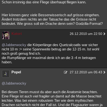
Schon irrsinnig das eine Fliege überhaupt fliegen kann.
Besucht
Teilgenommen
Alle
Neue
Geschlossen
Lesenswert
Schlüsselwörter
Hier können ganz viele Besserwisserisch auf grösse eingehen.
Ändert trotzdem nichts an der Tatsache das die Grösse nicht
bedeutet. Wie gross soll ein Drache denn sein? Godzilla-Format?
Katori
26.12.2010 um 22:50
@Jabberwocky
die Körperlänge des Quetzalcoatls war sicher
nicht 10 m :> seine Spannweite betrug an die 12-15 m. Ist wohl
noch groß genug find ich.
die Rumpflänge wir maximal denk ich an die 3 -4 m betragen
haben.
Popel
27.12.2010 um 05:43
@Jabberwocky
Bei diesen Tieren musst du aber auch die Anatomie beachten.
Eine Fliege ist auch viel fragiler un damit auf die Masse beachtet
leichter. Was bei einem robustem Tier wie dem mythischen
Drachen sicherlich nicht der Fall ist. Und die Flugsaurier waren ja