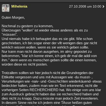
Besucht
Teilgenommen
Alle
Neue
Geschlossen
Mihelenia
27.10.2008 um 10:00
Lesenswert
Schlüsselwörter
Guten Morgen,
Nochmal zu gestern zu kommen,
Überzeugen "wollen" ist wieder etwas anderes als es zu
"müssen".
Und niemals habe ich behauptet das es sie gibt. Wie schon
geschrieben, ich bin sogar einer der vllt wenigen dies gar nicht
wirklich wissen wollen. wenn es sie wirklich geben sollte.
Nur kann man nicht davon ausgehen, im almy gepostet zu
bekommen, "klar ich kenne einen, ich geb dir mal die addi von
ihm." denn wenn es menschen geben sollte die einen kennen,
würden diese es nicht posten.
Trotzallem sollten wir hier jedoch nicht die Grundregelen der
Ettikette vergessen und uns mit Aussagen wie -du musst- ,
Verurteilungen wie -naiv- und -Geschichten wiederkäuend- etwas
bedeckter halten, zudem man wie im Text erkennend, nicht die
vorherigen Seiten RECHERCHIERD hat. Wo einige von uns klar
zum Ausdruck gebracht haben das sie recherchierd haben und
dies nicht zu knapp. Dazu müsste man jedoch Zeit investieren.
In diesem Sinne reiche ich jedem eine TAsse heißen guten