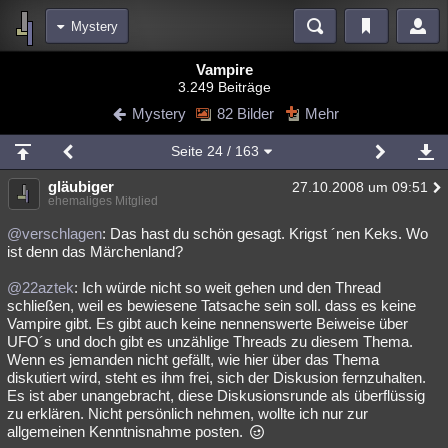
Mystery
Bereiche
Vampire
3.249 Beiträge
Echtzeit
Diskussionen
Blogs
Videos
Statistiken
Mystery
82 Bilder
Mehr
Chat
Wiki
Neuigkeiten
3
Seite
24
/ 163
meine Rubriken
gläubiger
27.10.2008 um 09:51
Menschen
Wissenschaft
Politik
Mystery
Kriminalfälle
ehemaliges Mitglied
Spiritualität
Verschwörungen
Technologie
Ufologie
@verschlagen
: Das hast du schön gesagt. Krigst ´nen Keks. Wo
ist denn das Märchenland?
Natur
Umfragen
Unterhaltung
@22aztek
: Ich würde nicht so weit gehen und den Thread
weitere Rubriken
schließen, weil es bewiesene Tatsache sein soll. dass es keine
Vampire gibt. Es gibt auch keine nennenswerte Beiweise über
Philosophie
Träume
Orte
Esoterik
Literatur
UFO´s und doch gibt es unzählige Threads zu diesem Thema.
Wenn es jemanden nicht gefällt, wie hier über das Thema
Astronomie
Helpdesk
Gruppen
Gaming
Filme
diskutiert wird, steht es ihm frei, sich der Diskusion fernzuhalten.
Es ist aber unangebracht, diese Diskusionsrunde als überflüssig
Musik
Clash
Verbesserungen
Allmystery
English
zu erklären. Nicht persönlich nehmen, wollte ich nur zur
allgemeinen Kenntnisnahme posten.
Übersichten