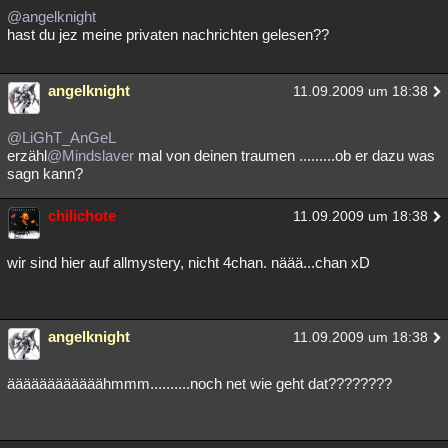
@angelknight
hast du jez meine privaten nachrichten gelesen??
angelknight
11.09.2009 um 18:38
@LiGhT_AnGeL
erzähl
@Mindslaver
mal von deinen traumen .........ob er dazu was
sagn kann?
chilichote
11.09.2009 um 18:38
wir sind hier auf allmystery, nicht 4chan. näää...chan xD
angelknight
11.09.2009 um 18:38
äääääääääääähmmm..........noch net wie geht dat????????