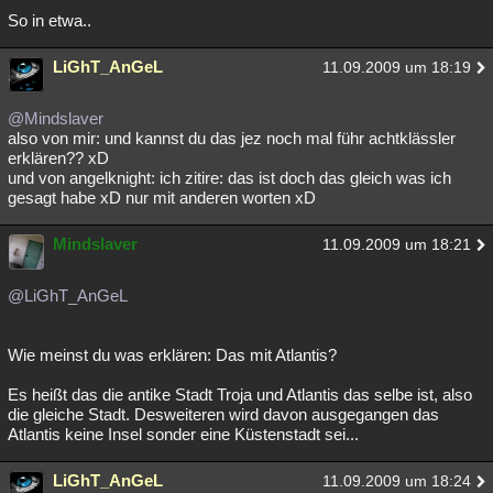
So in etwa..
Besucht
Teilgenommen
Alle
Neue
Geschlossen
LiGhT_AnGeL
Lesenswert
Schlüsselwörter
11.09.2009 um 18:19
@Mindslaver
also von mir: und kannst du das jez noch mal führ achtklässler
erklären?? xD
und von angelknight: ich zitire: das ist doch das gleich was ich
gesagt habe xD nur mit anderen worten xD
Mindslaver
11.09.2009 um 18:21
@LiGhT_AnGeL
Wie meinst du was erklären: Das mit Atlantis?
Es heißt das die antike Stadt Troja und Atlantis das selbe ist, also
die gleiche Stadt. Desweiteren wird davon ausgegangen das
Atlantis keine Insel sonder eine Küstenstadt sei...
LiGhT_AnGeL
11.09.2009 um 18:24