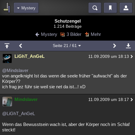
Mystery
Bereiche
Schutzengel
1.214 Beiträge
Echtzeit
Diskussionen
Blogs
Videos
Statistiken
Mystery
3 Bilder
Mehr
Chat
Wiki
Neuigkeiten
Seite
21
/ 61
meine Rubriken
LiGhT_AnGeL
11.09.2009 um 18:13
Menschen
Wissenschaft
Politik
Mystery
Kriminalfälle
Spiritualität
Verschwörungen
Technologie
Ufologie
@Mindslaver
von angelknight Ist das wenn die seele früher "aufwacht" als der
Körper??
Natur
Umfragen
Unterhaltung
ich frag jez führ sie weil sie net da ist...! xD
weitere Rubriken
Mindslaver
Philosophie
Träume
Orte
Esoterik
11.09.2009 um 18:17
Literatur
Astronomie
Helpdesk
Gruppen
Gaming
Filme
@LiGhT_AnGeL
Musik
Clash
Verbesserungen
Allmystery
English
Wenn das Bewusstsein wach ist, aber der Körper noch im Schlaf
steckt!
Übersichten