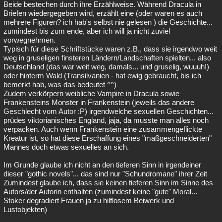
Beide bestechen durch ihre Erzählweise. Während Dracula in
Briefen wiedergegeben wird, erzählt eine (oder waren es auch
mehrere Figuren? ich hab's selbst nie gelesen ) die Geschichte...
zumindest bis zum ende, aber ich will ja nicht zuviel
vorwegnehmen.
Typisch für diese Schriftstücke waren z.B., dass sie irgendwo weit
weg in gruseligen finsteren Ländern/Landschaften spielten... also
Deutschland (das war weit weg, damals... und gruselig, wuuuh!)
oder hinterm Wald (Transilvanien - hat ewig gebraucht, bis ich
bemerkt hab, was das bedeutet ^^)
Zudem verkörpern weibliche Vampire in Dracula sowie
Frankensteins Monster in Frankenstein (jeweils das andere
Geschlecht vom Autor :P) irgendwelche sexuellen Geschichten...
prüdes viktorianisches England, jaja, da musste man alles noch
verpacken. Auch wenn Frankenstein eine zusammengeflickte
Kreatur ist, so hat diese Erschaffung eines "maßgeschneiderten"
Mannes doch etwas sexuelles an sich.
Im Grunde glaube ich nicht an den tieferen Sinn in irgendeiner
dieser "gothic novels"... das sind nur "Schundromane" ihrer Zeit
Zumindest glaube ich, dass sie keinen tieferen Sinn im Sinne des
Autors/der Autorin enthalten (zumindest keine "gute" Moral...
Stoker degradiert Frauen ja zu hilflosem Beiwerk und
Lustobjekten)