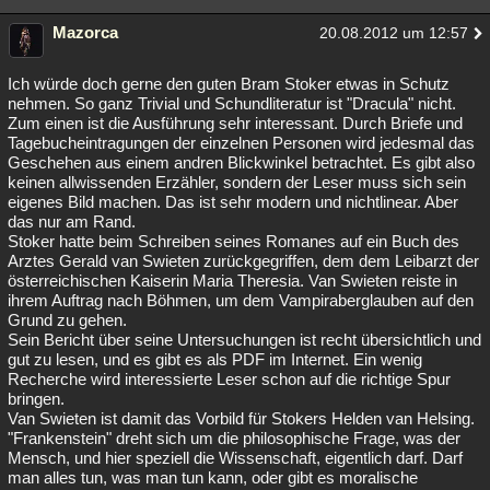
Mazorca
20.08.2012 um 12:57
Ich würde doch gerne den guten Bram Stoker etwas in Schutz
nehmen. So ganz Trivial und Schundliteratur ist "Dracula" nicht.
Zum einen ist die Ausführung sehr interessant. Durch Briefe und
Tagebucheintragungen der einzelnen Personen wird jedesmal das
Geschehen aus einem andren Blickwinkel betrachtet. Es gibt also
keinen allwissenden Erzähler, sondern der Leser muss sich sein
eigenes Bild machen. Das ist sehr modern und nichtlinear. Aber
das nur am Rand.
Stoker hatte beim Schreiben seines Romanes auf ein Buch des
Arztes Gerald van Swieten zurückgegriffen, dem dem Leibarzt der
österreichischen Kaiserin Maria Theresia. Van Swieten reiste in
ihrem Auftrag nach Böhmen, um dem Vampiraberglauben auf den
Grund zu gehen.
Sein Bericht über seine Untersuchungen ist recht übersichtlich und
gut zu lesen, und es gibt es als PDF im Internet. Ein wenig
Recherche wird interessierte Leser schon auf die richtige Spur
bringen.
Van Swieten ist damit das Vorbild für Stokers Helden van Helsing.
"Frankenstein" dreht sich um die philosophische Frage, was der
Mensch, und hier speziell die Wissenschaft, eigentlich darf. Darf
man alles tun, was man tun kann, oder gibt es moralische