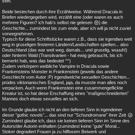
sein.
Besucht
Teilgenommen
Alle
Neue
Geschlossen
Beide bestechen durch ihre Erzählweise. Während Dracula in
Briefen wiedergegeben wird, erzählt eine (oder waren es auch
Lesenswert
Schlüsselwörter
mehrere Figuren? ich hab's selbst nie gelesen
) die
Geschichte... zumindest bis zum ende, aber ich will ja nicht zuviel
vorwegnehmen.
Typisch für diese Schriftstücke waren z.B., dass sie irgendwo weit
weg in gruseligen finsteren Ländern/Landschaften spielten... also
Deutschland (das war weit weg, damals... und gruselig, wuuuh!)
oder hinterm Wald (Transilvanien - hat ewig gebraucht, bis ich
bemerkt hab, was das bedeutet ^^)
Zudem verkörpern weibliche Vampire in Dracula sowie
Frankensteins Monster in Frankenstein (jeweils das andere
Geschlecht vom Autor :P) irgendwelche sexuellen Geschichten...
prüdes viktorianisches England, jaja, da musste man alles noch
verpacken. Auch wenn Frankenstein eine zusammengeflickte
Kreatur ist, so hat diese Erschaffung eines "maßgeschneiderten"
Mannes doch etwas sexuelles an sich.
Im Grunde glaube ich nicht an den tieferen Sinn in irgendeiner
dieser "gothic novels"... das sind nur "Schundromane" ihrer Zeit
Zumindest glaube ich, dass sie keinen tieferen Sinn im Sinne des
Autors/der Autorin enthalten (zumindest keine "gute" Moral...
Stoker degradiert Frauen ja zu hilflosem Beiwerk und