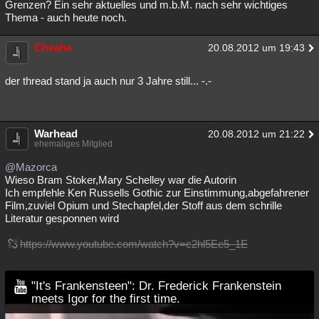
Grenzen? Ein sehr aktuelles und m.b.M. nach sehr wichtiges
Thema - auch heute noch.
Cheaha
20.08.2012 um 19:43
der thread stand ja auch nur 3 Jahre still... -.-
Warhead
20.08.2012 um 21:22
ehemaliges Mitglied
@Mazorca
Wieso Bram Stoker,Mary Schelley war die Autorin
Ich empfehle Ken Russells Gothic zur Einstimmung,abgefahrener
Film,zuviel Opium und Stechapfel,der Stoff aus dem schrille
Literatur gesponnen wird
https://www.youtube.com/watch?v=c2hl5Ee5_1E
"It's Frankensteen": Dr. Frederick Frankenstein
meets Igor for the first time.