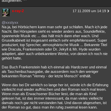
ausgeliehen. ^^
x-ray-2
17.11.2009 um 14:19
@xxstyxx
Na ja, bei Hörbüchern kann man sehr gut schlafen. Mach ich jede
Nacht. Bei Hörspielen sieht es wieder anders aus, Soundeffekte,
spannende Musik etc ... das hält mich dann eher wach. Und
Gruselkabinett ist insgesamt einfach sehr empfehlenswert. Super
produziert, top Sprecher, atmosphärische Musik ... Bekannte Titel
wie Dracula, Frankenstein oder Dr. Jekyll & Mr. Hyde wurden
adaptiert, aber auch unbekanntere Werke, von denen ich noch nie
gehört hatte.
Das Buch Frankenstein hab ich einmal als Hardcover und einmal
als Taschenbuchausgabe, die ausserdem noch den weniger
bekannten Roman "Verney - der letzte Mensch" enthält.
Wenn das bei Dir wirklich so lange her ist, würde ich die Erfahrung
vielleicht mal wieder auffrischen und den Roman noch mal lesen.
Wenn man als Erwachsener Bücher liest, die man als Kind
gelesen hat, ist das immer interessant, da man vieles vielleicht
damals noch gar nicht verstanden hat. Und davon abgesehen, ist
der Roman so gut, dass man ihn ruhig zweimal lesen kann.