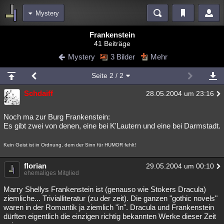
Mystery
Bereiche
Frankenstein
41 Beiträge
Echtzeit
Diskussionen
Blogs
Videos
Statistiken
Mystery
3 Bilder
Mehr
Chat
Wiki
Neuigkeiten
2
Seite
2
/ 2
meine Rubriken
Schdaiff
28.05.2004 um 23:16
Menschen
Wissenschaft
Politik
Mystery
Kriminalfälle
Spiritualität
Verschwörungen
Technologie
Ufologie
Noch ma zur Burg Frankenstein:
Es gibt zwei von denen, eine bei K'Lautern und eine bei Darmstadt.
Natur
Umfragen
Unterhaltung
Kein Geist ist in Ordnung, dem der Sinn für HUMOR fehlt!
weitere Rubriken
Philosophie
florian
Träume
Orte
Esoterik
Literatur
29.05.2004 um 00:10
ehemaliges Mitglied
Astronomie
Helpdesk
Gruppen
Gaming
Filme
Marry Shellys Frankenstein ist (genauso wie Stokers Dracula)
ziemliche... Trivialliteratur (zu der zeit). Die ganzen "gothic novels"
Musik
Clash
Verbesserungen
Allmystery
English
waren in der Romantik ja ziemlich "in". Dracula und Frankenstein
dürften eigentlich die einzigen richtig bekannten Werke dieser Zeit
Übersichten