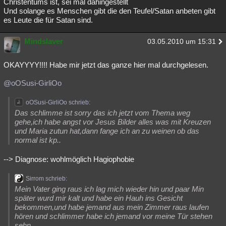
Christentums ist, sei mal dahingestellt
Und solange es Menschen gibt die den Teufel/Satan anbeten gibt
es Leute die für Satan sind.
Mindslaver
03.05.2010 um 15:31
OKAYYYY!!!! Habe mir jetzt das ganze hier mal durchgelesen.
@oOSusi-GirliOo
oOSusi-GirliOo schrieb:
Das schlimme ist sorry das ich jetzt vom Thema weg
gehe,ich habe angst vor Jesus Bilder alles was mit Kreuzen
und Maria zutun hat,dann fange ich an zu weinen ob das
normal ist kp..
--> Diagnose: wohlmöglich Hagiophobie
Sirrom schrieb:
Mein Vater ging raus ich lag mich wieder hin und paar Min
später wurd mir kalt und habe ein Hauh ins Gesicht
bekommen,und habe jemand aus mein Zimmer raus laufen
hören und schlimmer habe ich jemand vor meine Tür stehen
sehn....