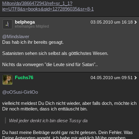
Milton/dp/3866472943/ref=sr_1_1?
ie=UTF8&s=books&qid=1272896035&sr=8-1
belphega
03.05.2010 um 16:18
ehemaliges Mitglied
@Mindslaver
Das hab ich ihr bereits gesagt.
Satanisten sehen sich selbst als göttlichstes Wesen.
Nichts da vonwegen "die Leute sind für Satan"..
Fuchs76
04.05.2010 um 09:51
@oOSusi-GirliOo
vielleicht meldest Du Dich nicht wieder, aber falls doch, möchte ich
Dir noch mitteilen, dass ich enttäuscht bin.
Weil jeder denkt ich bin diese Tussy da
Du hast meine Beiträge wohl gar nicht gelesen. Dein Fehler. Was
Deine Antworten angeht, ich habe mir wirklich Mühe gegeben,