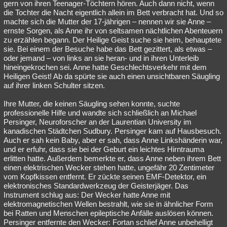
gern von ihren Teenager-Töchtern hören. Auch dann nicht, wenn
die Tochter die Nacht eigentlich allein im Bett verbracht hat. Und so
machte sich die Mutter der 17-jährigen – nennen wir sie Anne –
ernste Sorgen, als Anne ihr von seltsamen nächtlichen Abenteuern
zu erzählen begann. Der Heilige Geist suche sie heim, behauptete
sie. Bei einem der Besuche habe das Bett gezittert, als etwas –
oder jemand – von links an sie heran- und in ihren Unterleib
hineingekrochen sei. Anne hatte Geschlechtsverkehr mit dem
Heiligen Geist! Ab da spürte sie auch einen unsichtbaren Säugling
auf ihrer linken Schulter sitzen.
Ihre Mutter, die keinen Säugling sehen konnte, suchte
professionelle Hilfe und wandte sich schließlich an Michael
Persinger, Neuroforscher an der Laurentian University im
kanadischen Städtchen Sudbury. Persinger kam auf Hausbesuch.
Auch er sah kein Baby, aber er sah, dass Anne Linkshänderin war,
und er erfuhr, dass sie bei der Geburt ein leichtes Hirntrauma
erlitten hatte. Außerdem bemerkte er, dass Anne neben ihrem Bett
einen elektrischen Wecker stehen hatte, ungefähr 20 Zentimeter
vom Kopfkissen entfernt. Er zückte seinen EMF-Detektor, ein
elektronisches Standardwerkzeug der Geisterjäger. Das
Instrument schlug aus: Der Wecker hatte Anne mit
elektromagnetischen Wellen bestrahlt, wie sie in ähnlicher Form
bei Ratten und Menschen epileptische Anfälle auslösen können.
Persinger entfernte den Wecker: Fortan schlief Anne unbehelligt