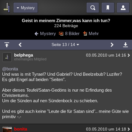
Mystery
Bereiche
Geist in meinem Zimmer,was kann ich tun?
224 Beiträge
Echtzeit
Diskussionen
Blogs
Videos
Statistiken
Mystery
8 Bilder
Mehr
Chat
Wiki
Neuigkeiten
2
Seite
13
/ 14
meine Rubriken
belphega
03.05.2010 um 14:16
Menschen
Wissenschaft
Politik
Mystery
Kriminalfälle
ehemaliges Mitglied
Spiritualität
Verschwörungen
Technologie
Ufologie
@bonita
Und was is mit Tyrael? Und Gabriel? Und Beelzebub? Luzifer?
Es gibt Engel auf beiden "Seiten".
Natur
Umfragen
Unterhaltung
weitere Rubriken
Aber dieses Teufel/Satan-Gedöns is nur ne Erfindung des
Christentums.
Philosophie
Träume
Orte
Esoterik
Literatur
Um die Sünden auf nen Sündenbock zu schieben.
Astronomie
Helpdesk
Gruppen
Gaming
Filme
Und es gibt auch keine "Leute die für Satan sind".. meine Güte wie
primitiv -.-
Musik
Clash
Verbesserungen
Allmystery
English
bonita
03.05.2010 um 14:18
Übersichten