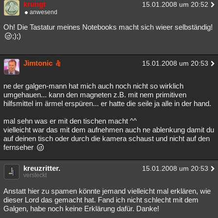
krungt
15.01.2008 um 20:52
Besucht
Teilgenommen
Alle
Neue
Geschlossen
anwesend
Oh! Die Tastatur meines Notebooks macht sich wieer selbständig!
Lesenswert
Schlüsselwörter
;);)
Jimtonic
15.01.2008 um 20:53
ne der galgen-mann hat mich auch noch nicht so wirklich
umgehauen... kann den magneten z.B. mit nem primitiven
hilfsmittel im ärmel erspüren... er hatte die seile ja alle in der hand.
mal sehn was er mit den tischen macht ^^
vielleicht war das mit dem aufnehmen auch ne ablenkung damit du
auf deinen tisch oder durch die kamera schaust und nicht auf den
fernseher
kreuzritter.
15.01.2008 um 20:53
versteckt
Anstatt hier zu spamen könnte jemand vielleicht mal erklären, wie
dieser Lord das gemacht hat. Fand ich nicht schlecht mit dem
Galgen, habe noch keine Erklärung dafür. Danke!