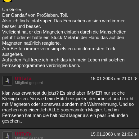
Uri Geller.
Der Gandalf von ProSieben. Toll.
Also ich finds total super. Das Fernsehen an sich wird immer
besser und besser.
Vielleicht hat er den Magneten einfach durch die Manschetten
gefühlt oder er hatte ein Stück Metal in der Hand das auf den
Magneten natürlich reagierte.
Am Besten immer vom simpelsten und dümmsten Trick
ausgehen.
Auf jeden Fall freue ich mich das ich mein Leben mit solchen
Fernsehprogrammen verbringen kann.
UffTaTa
15.01.2008 um 21:01
Mitglied gesperrt
klar, was erwartest du jetzt? Es sind aber IMMER nur solche
Kleinigkeiten. So wie beim Hütchenspieler, der arbeitet auch nicht
mit Magneten oder sonstwas sondern mit Wahrnehmung. Und so
machen das eigentlich ALLE sogenannten Magier. Und im
Fernsehen hat man die halt nicht länger als ein paar Sekunden
gesehen..
UffTaTa
15.01.2008 um 21:02
Mitglied gesperrt