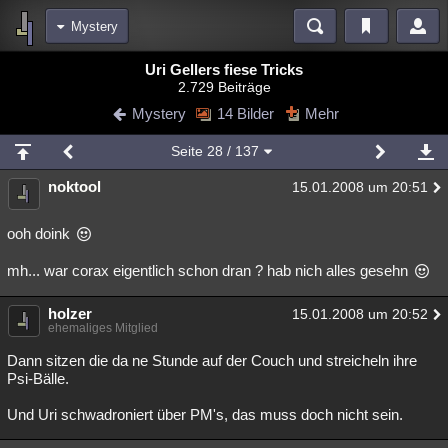
Mystery
Bereiche
Uri Gellers fiese Tricks
2.729 Beiträge
Echtzeit
Diskussionen
Blogs
Videos
Statistiken
Mystery
14 Bilder
Mehr
Chat
Wiki
Neuigkeiten
Seite
28
/ 137
meine Rubriken
noktool
15.01.2008 um 20:51
Menschen
Wissenschaft
Politik
Mystery
Kriminalfälle
Spiritualität
Verschwörungen
Technologie
Ufologie
ooh doink
mh... war corax eigentlich schon dran ? hab nich alles gesehn
Natur
Umfragen
Unterhaltung
weitere Rubriken
holzer
15.01.2008 um 20:52
ehemaliges Mitglied
Philosophie
Träume
Orte
Esoterik
Literatur
Dann sitzen die da ne Stunde auf der Couch und streicheln ihre
Astronomie
Helpdesk
Gruppen
Gaming
Filme
Psi-Bälle.
Musik
Clash
Verbesserungen
Allmystery
English
Und Uri schwadroniert über PM's, das muss doch nicht sein.
Übersichten