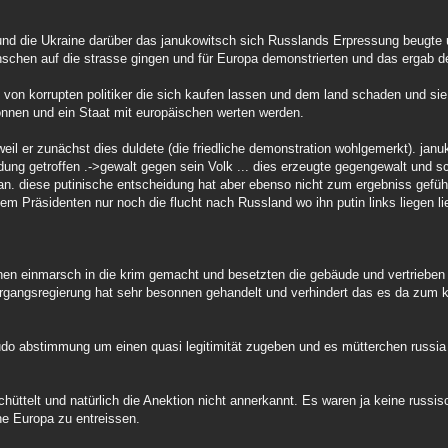
n und die Ukraine darüber das janukowitsch sich Russlands Erpressung beug
enschen auf die strasse gingen und für Europa demonstrierten und das ergab d
 von korrupten politiker die sich kaufen lassen und dem land schaden und sie
önnen und ein Staat mit europäischen werten werden.
eil er zunächst dies duldete (die friedliche demonstration wohlgemerkt). jan
dung getroffen .->gewalt gegen sein Volk ... dies erzeugte gegengewalt und s
an. diese putinische entscheidung hat aber ebenso nicht zum ergebniss geführ
em Präsidenten nur noch die flucht nach Russland wo ihn putin links liegen lie
einen einmarsch in die krim gemacht und besetzten die gebäude und vertrieben
ergangsregierung hat sehr besonnen gehandelt und verhindert das es da zum 
do abstimmung um einen quasi legitimität zugeben und es mütterchen russia o
chüttelt und natürlich die Anektion nicht annerkannt. Es waren ja keine russi
ine Europa zu entreissen.