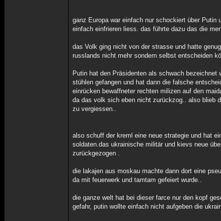
ganz Europa war einfach nur schockiert über Puti
einfach einfrieren liess. das führte dazu das die m
das Volk ging nicht von der strasse und hatte genug
russlands nicht mehr sondern selbst entscheiden k
Putin hat den Präsidenten als schwach bezeichnet w
stühlen gefangen und hat dann die falsche entschei
einrücken bewaffneter rechten milizen auf den maid
da das volk sich eben nicht zurückzog.. also blieb d
zu vergiessen..
also schuff der kreml eine neue strategie und hat 
soldaten.das ukrainische militär und kievs neue üb
zurückgezogen .
die lakajen aus moskau machte dann dort eine pseu
da mit feuerwerk und tamtam gefeiert wurde..
die ganze welt hat bei dieser farce nur den kopf ges
gefahr, putin wollte einfach nicht aufgeben die ukra