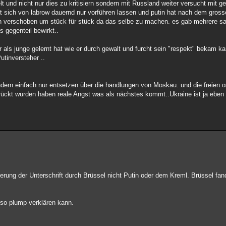
elt und nicht nur dies zu kritisiern sondern mit Russland weiter versucht mit 
t sich von labrow dauernd nur vorführen lassen und putin hat nach dem grossen
n verschoben um stück für stück da das selbe zu machen. es gab mehrere sa
 gegenteil bewirkt..
als junge gelernt hat wie er durch gewalt und furcht sein "respekt" bekam 
utinversteher ..
ondern einfach nur entsetzen über die handlungen von Moskau. und die freien o
ückt wurden haben reale Angst was als nächstes kommt..Ukraine ist ja eben ni
rung der Unterschrift durch Brüssel nicht Putin oder dem Kreml. Brüssel fand
 so plump verklären kann.