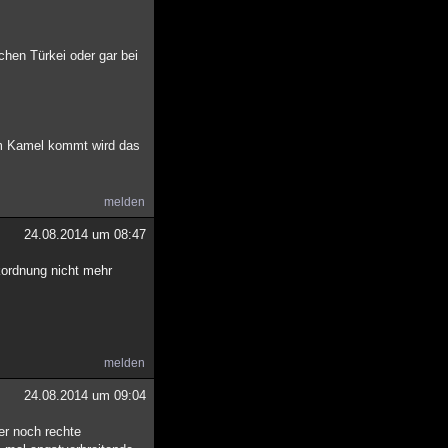
hen Türkei oder gar bei
nem Kamel kommt wird das
melden
24.08.2014 um 08:47
kordnung nicht mehr
melden
24.08.2014 um 09:04
er noch rechte