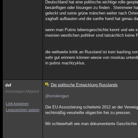
Deutschland hat eine politische wichtige rolle gespi
besänftigen oder lösungen zu finden . Steinmeier ha
geleckt und seine grüne mänchen weiter nach Oste
zaghaft aufbauten und die sanfte hand hat genau das
wenn man Putins lebensgeschichte kennt und wie er 
meisten westlichen politiker sind tatsächlich keine P
die weltweite kritik an Russland ist kein bashing s
sehr gut erinnern können wiesie von moskau unterdr
in putins machtzyklus.
Die politische Entwicklung Russlands
def
ehemaliges Mitglied
@smokingun
Link kopieren
Die EU Assoziierung scheiterte 2012 an der Verweige
Lesezeichen setzen
rechtmäßig verurteilte oligarchin frei zu pressen.
Mir schleierhaft wie man dokumentierte Geschichte