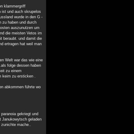
en klammergriff
 ist und auch skrupelos
ussland wurde in den G -
en zu haben und durch
e Posten auszunutzen um
and die meisten Vetos im
t beraubt. und damit die
nd ertragen hat weil man
ten Welt war das wie eine
 .als folge dessen haben
Zeit zu einem
 keim zu ersticken .
gen abkommen führte wo
n paranoia gekriegt und
at Janukowytsch geladen
s zunichte mache..