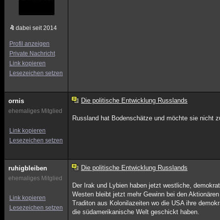
dabei seit 2014
Profil anzeigen
Private Nachricht
Link kopieren
Lesezeichen setzen
Die politische Entwicklung Russlands
ornis
ehemaliges Mitglied
Russland hat Bodenschätze und möchte sie nicht zu
Link kopieren
Lesezeichen setzen
Die politische Entwicklung Russlands
ruhigbleiben
ehemaliges Mitglied
Der Irak und Lybien haben jetzt westliche, demokr
Westen bleibt jetzt mehr Gewinn bei den Aktionären
Link kopieren
Traditon aus Kolonilazeiten wo die USA ihre demok
Lesezeichen setzen
die südamerikanische Welt geschickt haben.