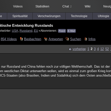
Videos
Statistiken
Chat
Wiki
Neuig
2
le
Spiritualität
Verschwörungen
Technologie
Ufologie
litische Entwicklung Russlands
elwörter:
USA
,
Russland
,
EU
▪ Abonnieren:
Feed
E-Mail
854 Videos
Beobachten
Antworten
Suchen
Infos
vorherige
1
2
3
4
12
52
- nur Russland und China fehlen noch zur völligen Weltherrschaft. Das ist d
dem westlichen Diktat unterwerfen wollen, wird es einmal zum großen Krieg
CS-Staaten (also Brasilien, Indien und Südafrika) sich dem Osten anschließ