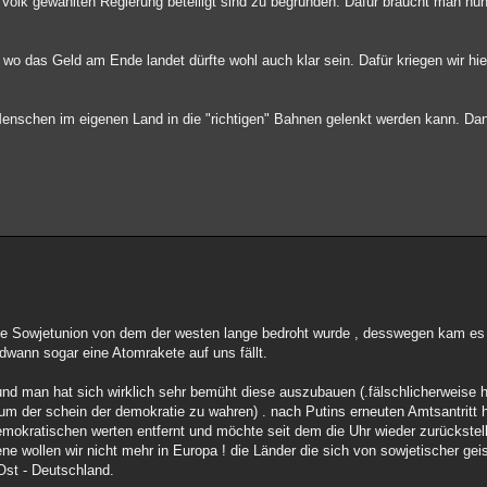
 Volk gewählten Regierung beteiligt sind zu begründen. Dafür braucht man nu
d wo das Geld am Ende landet dürfte wohl auch klar sein. Dafür kriegen wir h
 Menschen im eigenen Land in die "richtigen" Bahnen gelenkt werden kann. Da
l die Sowjetunion von dem der westen lange bedroht wurde , desswegen kam e
ndwann sogar eine Atomrakete auf uns fällt.
 und man hat sich wirklich sehr bemüht diese auszubauen (.fälschlicherweise
m der schein der demokratie zu wahren) . nach Putins erneuten Amtsantritt ha
emokratischen werten entfernt und möchte seit dem die Uhr wieder zurückstell
e wollen wir nicht mehr in Europa ! die Länder die sich von sowjetischer geis
Ost - Deutschland.