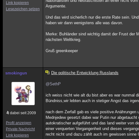
Nationalisten und Neofaschisten an einer nicht vom
Link kopieren
Argumente.
Lesezeichen setzen
Und das wird sicherlich nur die erste Rate sein. Un
haben wir dann wenigstens alle was davon.
Merke: Buhländer sind wichtig damit der Frust der
nächsten Weltkrieg.
Gruß greenkeeper
Die politische Entwicklung Russlands
smokingun
@SethP
ich weiss nicht wie alt du bist aber es war nunma
Bündniss,wir lebten auch in stetiger Angst das irge
nach dem Zerfall gab es viele positive Anährungen
dabei seit 2009
Mednjedew gesetzt dabei war Putin nur abgetaucht u
Profil anzeigen
autokratischer aufgeführt und das land weiter von d
einer verquerten Vergangenheit und dieses vergangen
Private Nachricht
recht nicht und dazu zählt auch im gewissen sinne 
Link kopieren