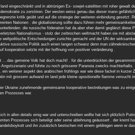
 land eingeschränkt und in abtrünigen Ex- sowjet-satelitten mit roher gewalt d
 demokratie zu zerstören. Der westen weiss genau das dieser mann gefährlich
enzte kritik geübt und auf die strategie der weiteren einbindung gesetzt .R
ereinten Nationen . die globalisierung sollte dazu führen mehr gemeinsamkeit
 unterbinden. die russische föderation hat da aber eher damit geglänzt dies
rletzten Nationalismus - stolz der zerbrochen weltmacht haben sie mit abst
ige weltpolitische Entscheidungen zunichte gemacht und der UN der wirksamkei
truktive russische Politik auch einen langen schwanz denn man zähneknirsche
auf kooperation setzte mit der hoffnung von positiver veränderung .
gt ....das gemeine Volk hat doch macht! . für die unterdrückten der gesammm
ste Angstszenario und führte zu noch grösserer Paranoia zwecks machterhalts.
ein weiterer aspekt des arabischen frühlings war wie diese fackel in kurzer 
in mit grossem aufwand im land jede kleine opositionelle flamme versucht im
d der Ukraine zunehmende gemeinsame kooperative bestrebungen was zu eini
gen Prozesses war.
ch in allen details einig war und unterschreiben wollte hat sich plötzlich Puti
mten Prozesses sich beteiligt oder seine ablehnung geäussert . der kreml h
handelsboykott und ihn zusätzlich bestochen mit einem geldregen wenn er da