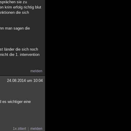
gesprächen sie zu
 krim erfolg richtig blut
nktionen die sich
kann man sagen die
st länder die sich noch
cht die 1. intervention
melden
24.08.2014 um 10:04
 es wichtiger eine
1x zitiert
melden