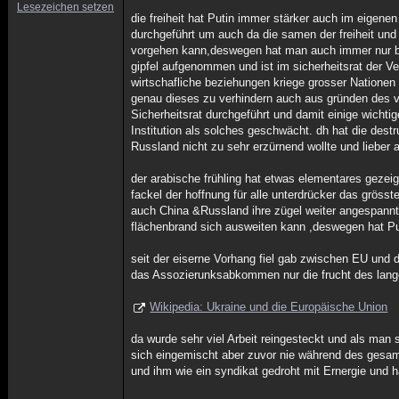
Lesezeichen setzen
die freiheit hat Putin immer stärker auch im eigenen
durchgeführt um auch da die samen der freiheit und
vorgehen kann,deswegen hat man auch immer nur begr
gipfel aufgenommen und ist im sicherheitsrat der V
wirtschafliche beziehungen kriege grosser Nationen
genau dieses zu verhindern auch aus gründen des ve
Sicherheitsrat durchgeführt und damit einige wicht
Institution als solches geschwächt. dh hat die des
Russland nicht zu sehr erzürnend wollte und lieber 
der arabische frühling hat etwas elementares gezei
fackel der hoffnung für alle unterdrücker das grös
auch China &Russland ihre zügel weiter angespannt. 
flächenbrand sich ausweiten kann ,deswegen hat Put
seit der eiserne Vorhang fiel gab zwischen EU un
das Assozierunksabkommen nur die frucht des lan
Wikipedia: Ukraine und die Europäische Union
da wurde sehr viel Arbeit reingesteckt und als man si
sich eingemischt aber zuvor nie während des gesam
und ihm wie ein syndikat gedroht mit Ernergie und 