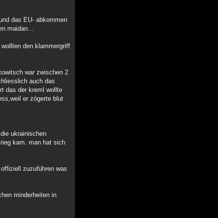
te und das EU- abkommen
en maidan...
 wollten den klammergriff
ukowitsch war zwischen 2
chliesslich auch das
t das der kreml wollte
ss,weil er zögerte blut
 die ukrainischen
krieg kam. man hat sich
ffiziell zuzuführen was
schen minderheiten in