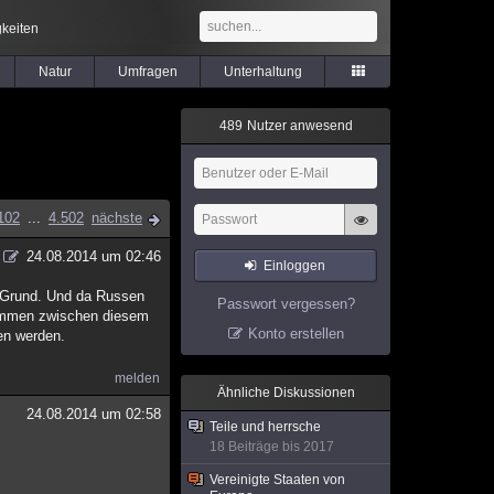
keiten
Natur
Umfragen
Unterhaltung
4
8
9
Nutzer anwesend
102
...
4.502
nächste
24.08.2014 um 02:46
Einloggen
er Grund. Und da Russen
Passwort vergessen?
 kommen zwischen diesem
Konto erstellen
en werden.
melden
Ähnliche Diskussionen
24.08.2014 um 02:58
Teile und herrsche
18 Beiträge bis 2017
Vereinigte Staaten von