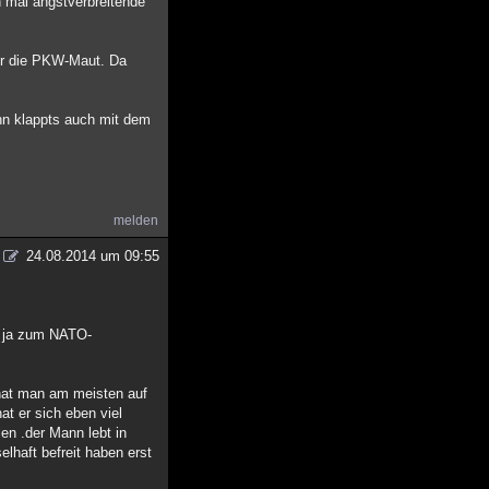
n mal angstverbreitende
ier die PKW-Maut. Da
nn klappts auch mit dem
melden
24.08.2014 um 09:55
s ja zum NATO-
 hat man am meisten auf
t er sich eben viel
en .der Mann lebt in
elhaft befreit haben erst