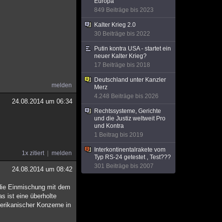
Europa
849 Beiträge bis 2023
Kalter Krieg 2.0
30 Beiträge bis 2022
Putin kontra USA - startet ein
neuer Kalter Krieg?
17 Beiträge bis 2018
Deutschland unter Kanzler
melden
Merz
4.248 Beiträge bis 2026
24.08.2014 um 06:34
Rechtssysteme, Gerichte
und die Justiz weltweit Pro
und Kontra
1 Beitrag bis 2019
Interkontinentalrakete vom
1x zitiert
melden
Typ RS-24 getestet , Test???
301 Beiträge bis 2007
24.08.2014 um 08:42
 die Einmischung mit dem
s ist eine überholte
erikanischer Konzerne in