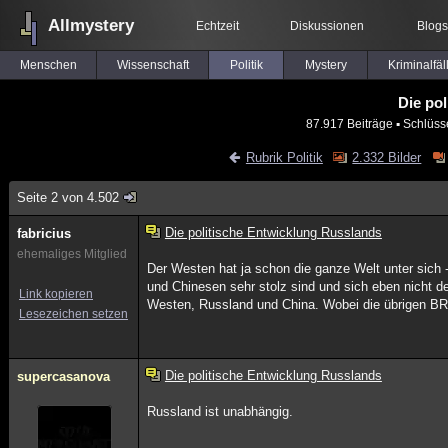
Allmystery
Echtzeit
Diskussionen
Blogs
Menschen
Wissenschaft
Politik
Mystery
Kriminalfäl
Die po
87.917 Beiträge
▪ Schlüss
Rubrik Politik
2.332 Bilder
Seite 2 von 4.502
Die politische Entwicklung Russlands
fabricius
ehemaliges Mitglied
Der Westen hat ja schon die ganze Welt unter sich 
und Chinesen sehr stolz sind und sich eben nicht 
Link kopieren
Westen, Russland und China. Wobei die übrigen BRI
Lesezeichen setzen
Die politische Entwicklung Russlands
supercasanova
Russland ist unabhängig.