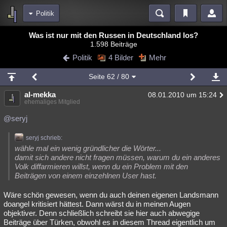
Politik
Bereiche
Was ist nur mit den Russen in Deutschland los?
1.598 Beiträge
Echtzeit
Diskussionen
Blogs
Videos
Statistiken
Politik
4 Bilder
Mehr
Chat
Wiki
Neuigkeiten
Seite
62
/ 80
meine Rubriken
al-mekka
08.01.2010 um 15:24
Menschen
Wissenschaft
Politik
Mystery
Kriminalfälle
ehemaliges Mitglied
Spiritualität
Verschwörungen
Technologie
Ufologie
@seryj
Natur
Umfragen
Unterhaltung
seryj schrieb:
wähle mal ein wenig gründlicher die Wörter...
weitere Rubriken
damit sich andere nicht fragen müssen, warum du ein anderes
Volk diffarmieren willst, wenn du ein Problem mit den
Philosophie
Träume
Orte
Esoterik
Literatur
Beiträgen von einem einzehlnen User hast.
Astronomie
Helpdesk
Gruppen
Gaming
Filme
Wäre schön gewesen, wenn du auch deinen eigenen Landsmann
doangel kritisiert hättest. Dann wärst du in meinen Augen
Musik
Clash
Verbesserungen
Allmystery
English
objektiver. Denn schließlich schreibt sie hier auch abwegige
Beiträge über Türken, obwohl es in diesem Thread eigentlich um
Übersichten