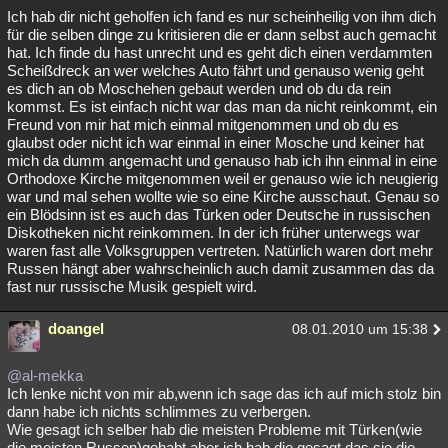
Ich hab dir nicht geholfen ich fand es nur scheinheilig von ihm dich
für die selben dinge zu kritisieren die er dann selbst auch gemacht
hat. Ich finde du hast unrecht und es geht dich einen verdammten
Scheißdreck an wer welches Auto fährt und genauso wenig geht
es dich an ob Moschehen gebaut werden und ob du da rein
kommst. Es ist einfach nicht war das man da nicht reinkommt, ein
Freund von mir hat mich einmal mitgenommen und ob du es
glaubst oder nicht ich war einmal in einer Mosche und keiner hat
mich da dumm angemacht und genauso hab ich ihn einmal in eine
Orthodoxe Kirche mitgenommen weil er genauso wie ich neugierig
war und mal sehen wollte wie so eine Kirche ausschaut. Genau so
ein Blödsinn ist es auch das Türken oder Deutsche in russischen
Diskotheken nicht reinkommen. In der ich früher unterwegs war
waren fast alle Volksgruppen vertreten. Natürlich waren dort mehr
Russen hängt aber wahrscheinlich auch damit zusammen das da
fast nur russische Musik gespielt wird.
doangel
08.01.2010 um 15:38
@al-mekka
Ich lenke nicht von mir ab,wenn ich sage das ich auf mich stolz bin
dann habe ich nichts schlimmes zu verbergen.
Wie gesagt ich selber hab die meisten Probleme mit Türken(wie
die meisten Russen)gehabt aber ich hab die gesagt das sie die