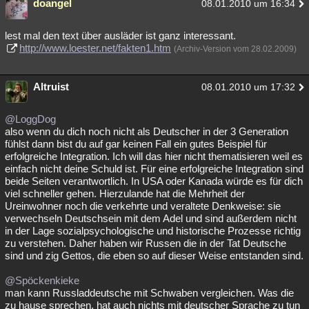
doangel
08.01.2010 um 16:34
lest mal den text über ausläder ist ganz interessant.
http://www.loester.net/fakten1.htm
(Archiv-Version vom 28.02.2009)
Altruist
08.01.2010 um 17:32
@LoggDog
also wenn du dich noch nicht als Deutscher in der 3 Generation
fühlst dann bist du auf gar keinen Fall ein gutes Beispiel für
erfolgreiche Integration. Ich will das hier nicht thematisieren weil es
einfach nicht deine Schuld ist. Für eine erfolgreiche Integration sind
beide Seiten verantwortlich. In USA oder Kanada würde es für dich
viel schneller gehen. Hierzulande hat die Mehrheit der
Ureinwohner noch die verkehrte und veraltete Denkweise: sie
verwechseln Deutschsein mit dem Adel und sind außerdem nicht
in der Lage sozialpsychologische und historische Prozesse richtig
zu verstehen. Daher haben wir Russen die in der Tat Deutsche
sind und zig Gettos, die eben so auf dieser Weise entstanden sind.
@Spöckenkieke
man kann Russladdeutsche mit Schwaben vergleichen. Was die
zu hause sprechen, hat auch nichts mit deutscher Sprache zu tun