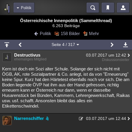
Politik
Bereiche
Österreichische Innenpolitik (Sammelthread)
6.263 Beiträge
Echtzeit
Diskussionen
Blogs
Videos
Statistiken
Politik
158 Bilder
Mehr
Chat
Wiki
Neuigkeiten
Seite
4
/ 317
meine Rubriken
Destructivus
03.07.2017 um 12:42
Menschen
Wissenschaft
Politik
Mystery
Kriminalfälle
ehemaliges Mitglied
Diskussionsleiter
Spiritualität
Verschwörungen
Technologie
Ufologie
Kern ist doch ein Sozi alter Schule. Solange der sich nicht mit
ÖGB, AK, rote Sozialpartner & Co. anlegt, ist da von "Erneuerung"
keine Spur. Kurz hat den Härtetest ebenfalls noch vor sich. Die am
Natur
Umfragen
Unterhaltung
Boden liegende ÖVP hat ihm aus der Hand gefressen, richtig
weitere Rubriken
erneuern kann er Österreich nur dann, wenn er dasselbe
Husarenstück bei Bünden, Kammern, Lehrergewerkschaft, Raikas
Philosophie
Träume
Orte
Esoterik
Literatur
usw. usf. schafft. Ansonsten bleibt das alles ein
Etikettenschwindel.
Astronomie
Helpdesk
Gruppen
Gaming
Filme
Narrenschiffer
03.07.2017 um 12:44
Musik
Clash
Verbesserungen
Allmystery
English
Übersichten