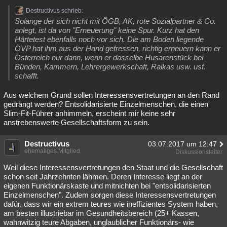
Besucht
Destructivus schrieb:
Teilgenommen
Alle
Neue
Geschlossen
Solange der sich nicht mit ÖGB, AK, rote Sozialpartner & Co.
anlegt, ist da von "Erneuerung" keine Spur. Kurz hat den
Lesenswert
Schlüsselwörter
Härtetest ebenfalls noch vor sich. Die am Boden liegende
ÖVP hat ihm aus der Hand gefressen, richtig erneuern kann er
Österreich nur dann, wenn er dasselbe Husarenstück bei
Bünden, Kammern, Lehrergewerkschaft, Raikas usw. usf.
schafft.
Aus welchem Grund sollen Interessensvertretungen an den Rand
gedrängt werden? Entsolidarisierte Einzelmenschen, die einen
Slim-Fit-Führer anhimmeln, erscheint mir keine sehr
anstrebenswerte Gesellschaftsform zu sein.
Destructivus
03.07.2017 um 12:47
ehemaliges Mitglied
Diskussionsleiter
Weil diese Interessensvertretungen den Staat und die Gesellschaft
schon seit Jahrzehnten lähmen. Deren Interesse liegt an der
eigenen Funktionärskaste und mitnichten bei "entsolidarisierten
Einzelmenschen". Zudem sorgen diese Interessensvertretungen
dafür, dass wir ein extrem teures wie ineffizientes System haben,
am besten illustriebar im Gesundheitsbereich (25+ Kassen,
wahnwitzig teure Abgaben, unglaublicher Funktionärs- wie