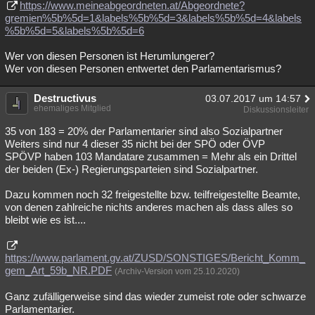
https://www.meineabgeordneten.at/Abgeordnete?
gremien%5b%5d=1&labels%5b%5d=3&labels%5b%5d=4&labels
%5b%5d=5&labels%5b%5d=6
Wer von diesen Personen ist Herumlungerer?
Wer von diesen Personen entwertet den Parlamentarismus?
Destructivus
03.07.2017 um 14:57
ehemaliges Mitglied
Diskussionsleiter
35 von 183 = 20% der Parlamentarier sind also Sozialpartner
Weiters sind nur 4 dieser 35 nicht bei der SPÖ oder ÖVP
SPÖVP haben 103 Mandatare zusammen = Mehr als ein Drittel
der beiden (Ex-) Regierungsparteien sind Sozialpartner.
Dazu kommen noch 32 freigestellte bzw. teilfreigestellte Beamte,
von denen zahlreiche nichts anderes machen als dass alles so
bleibt wie es ist....
https://www.parlament.gv.at/ZUSD/SONSTIGES/Bericht_Komm_
gem_Art_59b_NR.PDF
(Archiv-Version vom 25.10.2020)
Ganz zufälligerweise sind das wieder zumeist rote oder schwarze
Parlamentarier.