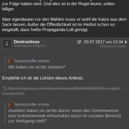
zur Folge haben wird. Und dies ist in der Regel teurer, selten
billiger.
Aber irgendwann vor den Wahlen muss er wohl die Katze aus dem
Sack lassen. Außer die Öffentlichkeit ist im Herbst schon so
eingelullt, dass heiße Propaganda-Luft genügt.
Destructivus
03.07.2017 um 13:34
ehemaliges Mitglied
Diskussionsleiter
Narrenschiffer schrieb:
Wo haben sie nichts verloren?
Empfehle ich dir die Lektüre dieses Artikels.
http://diepresse.com/home/innenpolitik/4949950/Wer-regiert-
Oesterreich
Narrenschiffer schrieb:
Inwiefern haben sie nichts davon, wenn das Gemeinwesen
eine funktionierende Infrastruktur (auch im sozialen Bereich)
zur Verfügung stellt?