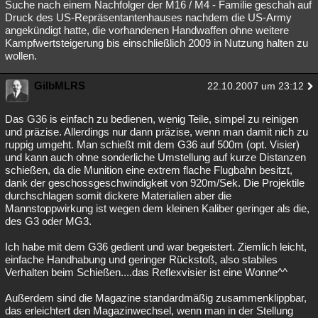
Suche nach einem Nachfolger der M16 / M4 - Familie geschah auf
Druck des US-Repräsentantenhauses nachdem die US-Army
angekündigt hatte, die vorhandenen Handwaffen ohne weitere
Kampfwertsteigerung bis einschließlich 2009 in Nutzung halten zu
wollen.
GilbMLRS
22.10.2007 um 23:12
Das G36 is einfach zu bedienen, wenig Teile, simpel zu reinigen
und präzise. Allerdings nur dann präzise, wenn man damit nich zu
ruppig umgeht. Man schießt mit dem G36 auf 500m (opt. Visier)
und kann auch ohne sonderliche Umstellung auf kurze Distanzen
schießen, da die Munition eine extrem flache Flugbahn besitzt,
dank der geschossgeschwindigkeit von 920m/Sek. Die Projektile
durchschlagen somit dickere Materialien aber die
Mannstoppwirkung ist wegen dem kleinen Kaliber geringer als die,
des G3 oder MG3.
Ich habe mit dem G36 gedient und war begeistert. Ziemlich leicht,
einfache Handhabung und geringer Rückstoß, also stabiles
Verhalten beim Schießen....das Reflexvisier ist eine Wonne^^
Außerdem sind die Magazine standardmäßig zusammenklippbar,
das erleichtert den Magazinwechsel, wenn man in der Stellung