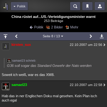
Politik
Bereiche
China rüstet auf...US.-Verteidigungsminister warnt
253 Beiträge
Echtzeit
Diskussionen
Blogs
Videos
Statistiken
Politik
2 Bilder
Mehr
Chat
Wiki
Neuigkeiten
Seite
8
/ 13
meine Rubriken
kirsten_sux
22.10.2007 um 22:56
Menschen
Wissenschaft
Politik
Mystery
Kriminalfälle
Spiritualität
Verschwörungen
Technologie
Ufologie
samael23 schrieb:
Natur
Umfragen
Unterhaltung
G36 soll sogar das Standard Gewehr der Nato werden
weitere Rubriken
Soweit ich weiß, war es das XM8.
Philosophie
Träume
Orte
Esoterik
Literatur
samael23
22.10.2007 um 22:58
Astronomie
Helpdesk
Gruppen
Gaming
Filme
Hab das in ner Englischen Doku mal gesehen. Kein Plan isch
Musik
Clash
Verbesserungen
Allmystery
English
auch egal
Übersichten