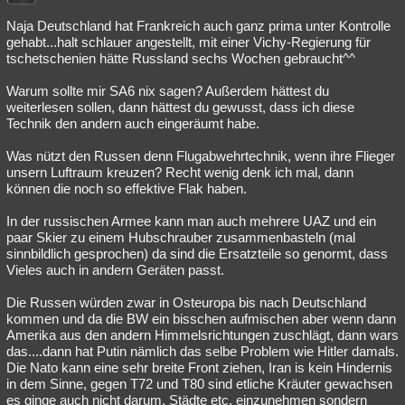
Naja Deutschland hat Frankreich auch ganz prima unter Kontrolle
gehabt...halt schlauer angestellt, mit einer Vichy-Regierung für
tschetschenien hätte Russland sechs Wochen gebraucht^^
Warum sollte mir SA6 nix sagen? Außerdem hättest du
weiterlesen sollen, dann hättest du gewusst, dass ich diese
Technik den andern auch eingeräumt habe.
Was nützt den Russen denn Flugabwehrtechnik, wenn ihre Flieger
unsern Luftraum kreuzen? Recht wenig denk ich mal, dann
können die noch so effektive Flak haben.
In der russischen Armee kann man auch mehrere UAZ und ein
paar Skier zu einem Hubschrauber zusammenbasteln (mal
sinnbildlich gesprochen) da sind die Ersatzteile so genormt, dass
Vieles auch in andern Geräten passt.
Die Russen würden zwar in Osteuropa bis nach Deutschland
kommen und da die BW ein bisschen aufmischen aber wenn dann
Amerika aus den andern Himmelsrichtungen zuschlägt, dann wars
das....dann hat Putin nämlich das selbe Problem wie Hitler damals.
Die Nato kann eine sehr breite Front ziehen, Iran is kein Hindernis
in dem Sinne, gegen T72 und T80 sind etliche Kräuter gewachsen
es ginge auch nicht darum, Städte etc. einzunehmen sondern