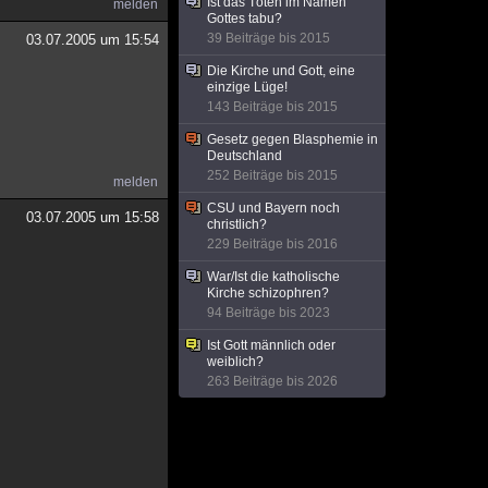
Ist das Töten im Namen
melden
Gottes tabu?
39 Beiträge bis 2015
03.07.2005 um 15:54
Die Kirche und Gott, eine
einzige Lüge!
143 Beiträge bis 2015
Gesetz gegen Blasphemie in
Deutschland
252 Beiträge bis 2015
melden
CSU und Bayern noch
03.07.2005 um 15:58
christlich?
229 Beiträge bis 2016
War/Ist die katholische
Kirche schizophren?
94 Beiträge bis 2023
Ist Gott männlich oder
weiblich?
263 Beiträge bis 2026