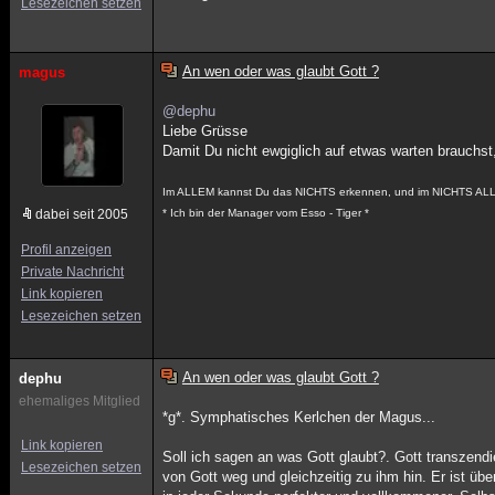
Lesezeichen setzen
An wen oder was glaubt Gott ?
magus
@dephu
Liebe Grüsse
Damit Du nicht ewgiglich auf etwas warten brauchs
Im ALLEM kannst Du das NICHTS erkennen, und im NICHTS ALL
dabei seit 2005
* Ich bin der Manager vom Esso - Tiger *
Profil anzeigen
Private Nachricht
Link kopieren
Lesezeichen setzen
An wen oder was glaubt Gott ?
dephu
ehemaliges Mitglied
*g*. Symphatisches Kerlchen der Magus...
Link kopieren
Soll ich sagen an was Gott glaubt?. Gott transzend
Lesezeichen setzen
von Gott weg und gleichzeitig zu ihm hin. Er ist über