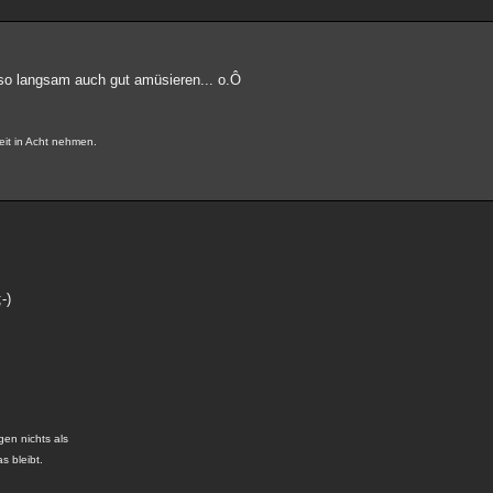
ch so langsam auch gut amüsieren... o.Ô
eit in Acht nehmen.
-)
gen nichts als
s bleibt.