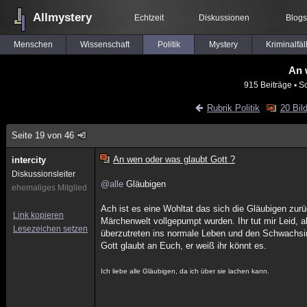
Allmystery
Echtzeit
Diskussionen
Blogs
Menschen
Wissenschaft
Politik
Mystery
Kriminalfäl
An 
915 Beiträge
▪ S
Rubrik Politik
20 Bil
Seite 19 von 46
An wen oder was glaubt Gott ?
intercity
Diskussionsleiter
@alle
Gläubigen
ehemaliges Mitglied
Ach ist es eine Wohltat das sich die Gläubigen zu
Link kopieren
Märchenwelt vollgepumpt wurden. Ihr tut mir Leid,
Lesezeichen setzen
überzutreten ins normale Leben und den Schwachsinn
Gott glaubt an Euch, er weiß ihr könnt es.
Ich liebe alle Gläubigen, da ich über sie lachen kann.