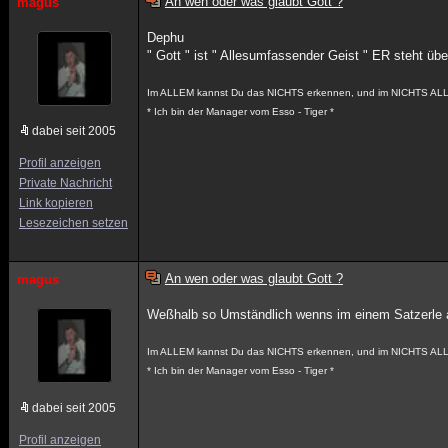
An wen oder was glaubt Gott ?
magus
Dephu
" Gott " ist " Allesumfassender Geist " ER steht übe
Im ALLEM kannst Du das NICHTS erkennen, und im NICHTS ALL
* Ich bin der Manager vom Esso - Tiger *
dabei seit 2005
Profil anzeigen
Private Nachricht
Link kopieren
Lesezeichen setzen
An wen oder was glaubt Gott ?
magus
Weßhalb so Umständlich wenns im einem Satzerle 
Im ALLEM kannst Du das NICHTS erkennen, und im NICHTS ALL
* Ich bin der Manager vom Esso - Tiger *
dabei seit 2005
Profil anzeigen