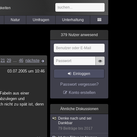
keiten
Natur
Umfragen
Unterhaltung
3
7
9
Nutzer anwesend
21
29
...
46
nächste
03.07.2005 um 10:46
Einloggen
Passwort vergessen?
Konto erstellen
Fabeln aus einer
 abzulegen und
h nicht zu spät ist, denn
Ähnliche Diskussionen
Denke nach und sei
Dankbar
79 Beiträge bis 2017