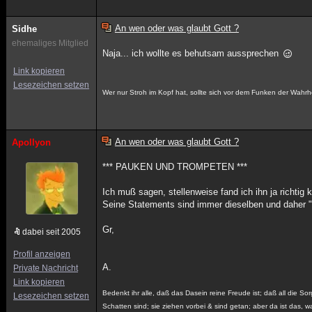
An wen oder was glaubt Gott ?
Sidhe
ehemaliges Mitglied
Naja... ich wollte es behutsam aussprechen
Link kopieren
Lesezeichen setzen
Wer nur Stroh im Kopf hat, sollte sich vor dem Funken der Wahrh
An wen oder was glaubt Gott ?
Apollyon
*** PAUKEN UND TROMPETEN ***
Ich muß sagen, stellenweise fand ich ihn ja richtig k
Seine Statements sind immer dieselben und daher "ei
Gr,
dabei seit 2005
Profil anzeigen
A.
Private Nachricht
Link kopieren
Bedenkt ihr alle, daß das Dasein reine Freude ist; daß all die Sor
Lesezeichen setzen
Schatten sind; sie ziehen vorbei & sind getan; aber da ist das, wa