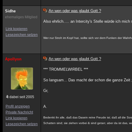
An wen oder was glaubt Gott ?
Sidhe
ehemaliges Mitglied
Also ehrlich..... an Intercity's Stelle würde ich mi
Link kopieren
Lesezeichen setzen
Wer nur Stroh im Kopf hat, sollte sich vor dem Funken der Wahrh
An wen oder was glaubt Gott ?
Apollyon
*** TROMMELWIRBEL ***
So langsam... Das macht der schon die ganze Zeit ;
Gr,
dabei seit 2005
Profil anzeigen
A.
Private Nachricht
Bedenkt ihr alle, daß das Dasein reine Freude ist; daß all die Sor
Link kopieren
Schatten sind; sie ziehen vorbei & sind getan; aber da ist das, wa
Lesezeichen setzen