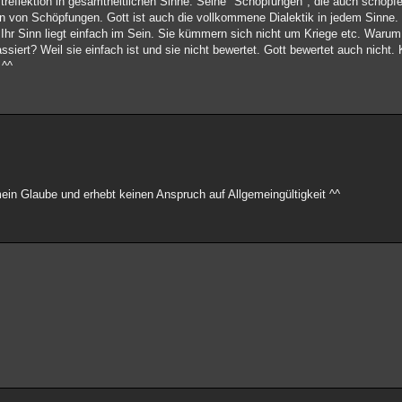
reflektion in gesamtheitlichen Sinne. Seine "Schöpfungen", die auch schöpfer
en von Schöpfungen. Gott ist auch die vollkommene Dialektik in jedem Sinne. 
. Ihr Sinn liegt einfach im Sein. Sie kümmern sich nicht um Kriege etc. Waru
ssiert? Weil sie einfach ist und sie nicht bewertet. Gott bewertet auch nicht.
 ^^
mein Glaube und erhebt keinen Anspruch auf Allgemeingültigkeit ^^