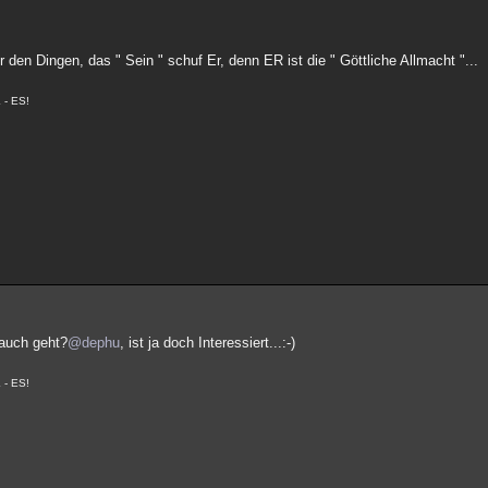
r den Dingen, das " Sein " schuf Er, denn ER ist die " Göttliche Allmacht "...
 - ES!
auch geht?
@dephu
, ist ja doch Interessiert...:-)
 - ES!