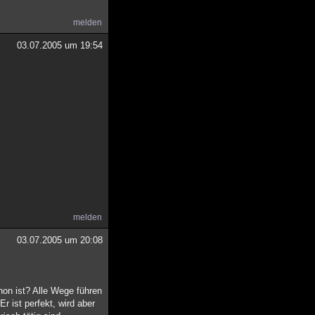
melden
03.07.2005 um 19:54
melden
03.07.2005 um 20:08
hon ist? Alle Wege führen
Er ist perfekt, wird aber