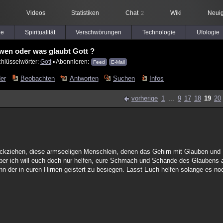
Videos
Statistiken
Chat
Wiki
Neuig
2
le
Spiritualität
Verschwörungen
Technologie
Ufologie
wen oder was glaubt Gott ?
chlüsselwörter:
Gott
▪ Abonnieren:
Feed
E-Mail
der
Beobachten
Antworten
Suchen
Infos
vorherige
1
...
9
17
18
19
20
rückziehen, diese armseeligen Menschlein, denen das Gehirn mit Glauben und 
 aber ich will euch doch nur helfen, eure Schmach und Schande des Glaubens
 der in euren Hirnen geistert zu besiegen. Lasst Euch helfen solange es noc