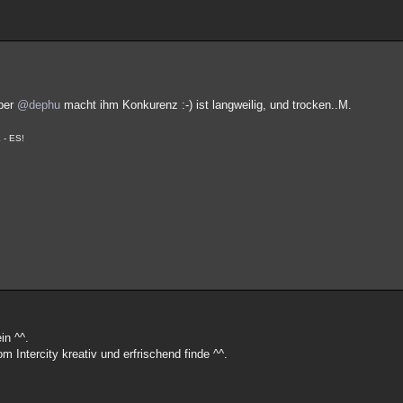
aber
@dephu
macht ihm Konkurenz :-) ist langweilig, und trocken..M.
 - ES!
in ^^.
 Intercity kreativ und erfrischend finde ^^.