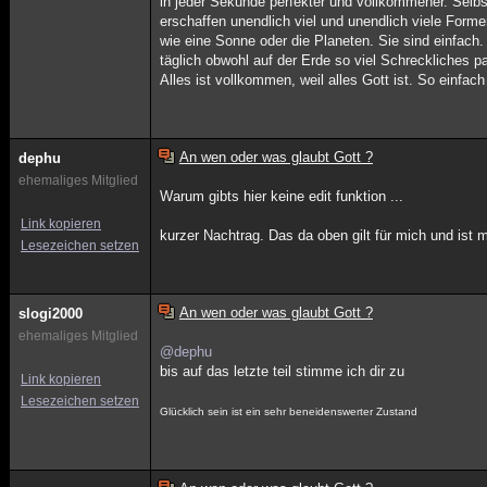
in jeder Sekunde perfekter und vollkommener. Selbst
erschaffen unendlich viel und unendlich viele Form
wie eine Sonne oder die Planeten. Sie sind einfach
täglich obwohl auf der Erde so viel Schreckliches pa
Alles ist vollkommen, weil alles Gott ist. So einfach
An wen oder was glaubt Gott ?
dephu
ehemaliges Mitglied
Warum gibts hier keine edit funktion ...
Link kopieren
kurzer Nachtrag. Das da oben gilt für mich und ist 
Lesezeichen setzen
An wen oder was glaubt Gott ?
slogi2000
ehemaliges Mitglied
@dephu
bis auf das letzte teil stimme ich dir zu
Link kopieren
Lesezeichen setzen
Glücklich sein ist ein sehr beneidenswerter Zustand