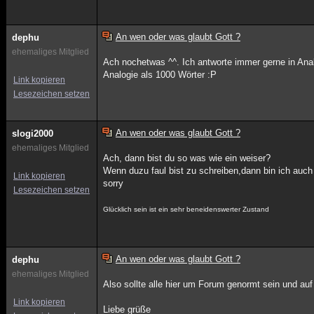
An wen oder was glaubt Gott ?
dephu
ehemaliges Mitglied
Ach nochetwas ^^. Ich antworte immer gerne in Anal
Analogie als 1000 Wörter :P
Link kopieren
Lesezeichen setzen
An wen oder was glaubt Gott ?
slogi2000
ehemaliges Mitglied
Ach, dann bist du so was wie ein weiser?
Wenn duzu faul bist zu schreiben,dann bin ich auch
Link kopieren
sorry
Lesezeichen setzen
Glücklich sein ist ein sehr beneidenswerter Zustand
An wen oder was glaubt Gott ?
dephu
ehemaliges Mitglied
Also sollte alle hier um Forum genormt sein und au
Link kopieren
Liebe grüße