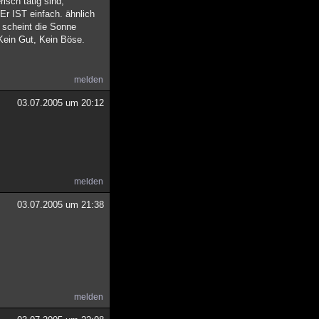
isch tätig sind,
Er IST einfach. ähnlich
m scheint die Sonne
 Kein Gut, Kein Böse.
melden
03.07.2005 um 20:12
melden
03.07.2005 um 21:38
melden