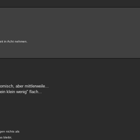
eit in Acht nehmen.
omisch, aber mittlerweile...
n klein wenig" flach...
gen nichts als
s bleibt.