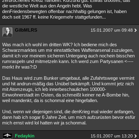
zerbrochenes Kreuz handeln. Kurzund gut: Etwas urböses, das
die westliche Welt aus den Angeln hebt. Was
Besucht
Teilgenommen
Alle
Neue
Geschlossen
denFriedensbewegten offenbar nachhaltig gelungen ist, haben
doch seit 1967 ff. keine Kriegemehr stattgefunden...
Lesenswert
Schlüsselwörter
GilbMLRS
15.01.2007 um 09:48
Was mach ich wohl im dritten WK? Ich bediene mich des
Schwarzmarktes um mir einstattliches Waffenarsenal zuzulegen,
damit ich vor meinem sicheren Untergang auch nochein bisschen
rumraspeln und mitmetzeln kann. Ich werd zum Partysanen <----
merkt ihr was?:D
Das Haus wird zum Bunker umgebaut, alle Zufahrtswege vermint
und hit andrun-mäßig das Unübel bekämpft. Und kommt jetz nich
mit Atomzeugs, ich leb innerbeschaulichen 100000-
Einwohnerstadt im Osten, da schmeißt keiner ne A-Bombe hin,
weil mandenkt, da is schonmal eine hingefallen.
Und, wenn wir diejenigen sind, die denKrieg mal wieder anfangen,
dann hab ich sogar 6 Jahre Zeit, um mich aufzurüsten bevor esfür
mich ernst wird lol hatten wir ja schonmal.
Fedaykin
15.01.2007 um 13:20