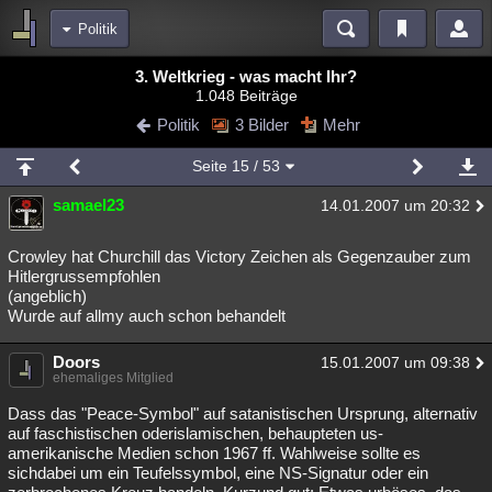
Politik
Bereiche
3. Weltkrieg - was macht Ihr?
1.048 Beiträge
Echtzeit
Diskussionen
Blogs
Videos
Statistiken
Politik
3 Bilder
Mehr
Chat
Wiki
Neuigkeiten
2
Seite
15
/ 53
meine Rubriken
samael23
14.01.2007 um 20:32
Menschen
Wissenschaft
Politik
Mystery
Kriminalfälle
Spiritualität
Verschwörungen
Technologie
Ufologie
Crowley hat Churchill das Victory Zeichen als Gegenzauber zum
Hitlergrussempfohlen
(angeblich)
Natur
Umfragen
Unterhaltung
Wurde auf allmy auch schon behandelt
weitere Rubriken
Doors
Philosophie
Träume
Orte
Esoterik
15.01.2007 um 09:38
Literatur
ehemaliges Mitglied
Astronomie
Helpdesk
Gruppen
Gaming
Filme
Dass das "Peace-Symbol" auf satanistischen Ursprung, alternativ
auf faschistischen oderislamischen, behaupteten us-
Musik
Clash
Verbesserungen
Allmystery
English
amerikanische Medien schon 1967 ff. Wahlweise sollte es
sichdabei um ein Teufelssymbol, eine NS-Signatur oder ein
Übersichten