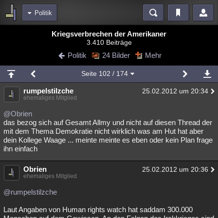
Politik
Bereiche
Kriegsverbrechen der Amerikaner
3.410 Beiträge
Echtzeit
Diskussionen
Blogs
Videos
Statistiken
Politik
24 Bilder
Mehr
Chat
Wiki
Neuigkeiten
2
Seite
102
/ 174
meine Rubriken
rumpelstilzche
25.02.2012 um 20:34
Menschen
Wissenschaft
Politik
Mystery
Kriminalfälle
ehemaliges Mitglied
Spiritualität
Verschwörungen
Technologie
Ufologie
@Obrien
das bezog sich auf Gesamt Allmy und nicht auf diesen Thread der
mit dem Thema Demokratie nicht wirklich was am Hut hat aber
Natur
Umfragen
Unterhaltung
dein Kollege Waage ... meinte meinte es eben oder kein Plan frage
weitere Rubriken
ihn einfach
Philosophie
Träume
Orte
Esoterik
Literatur
Obrien
25.02.2012 um 20:36
ehemaliges Mitglied
Astronomie
Helpdesk
Gruppen
Gaming
Filme
@rumpelstilzche
Musik
Clash
Verbesserungen
Allmystery
English
Laut Angaben von Human rights watch hat saddam 300.000
Übersichten