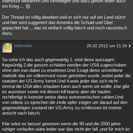
Interesse bewahren und verteidigen und dazu gehört leider auch
ein Krieg ...
Der Thread ist völlig daneben weil er sich nur auf ein Land stürzt
und hier wird suggeriert das Amerika die Schuld und Übel
gepachtet hat ... das ist einfach völlig falsch und noch rassistisch
dazu.
informer
25.02.2012 um 21:26
So sehe ich das auch gegenwärtig 1. sind diese aussagen
fragwürdig 2.die ganzen schäden werden der USA zugeschoben
ohne den iran dabei zu erwähnen.Und 3.sagt diese umstrittene
statistik das ein völkermord voran getrieben wurde ,wobei jeder die
statuten der US.Army kennt.Und 4.weis jeder das sich nicht
einmal die USA alles erlauben kann auch wenn sie wollte ,klar gibt
es ausreiser sowie mit diesen kill teams aber der haufen
rechtfertigt in keinster weise diese astronomischen zahlen.Und
von videos zu sprechen die zivile opfer zeigen um darauf auf den
gegenwärtigen zustand der US.Army zu schliessen ist meiner
ansicht nach falsch.
Klar wäre es besser gewesen wenn die 90 und die 2000 jahre
ruhiger verlaufen wäre leider war das nicht der fall ,und für mich ist