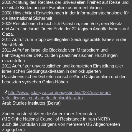
2008 Achtung des Rechtes der universellen Freiheit auf Reise und
die vitale Bedeutung der Familienzusammenführung
2008 Hinsichtlich Entwicklungen in der Informationstechnologie für
die international Sicherheit
2009 Resolutionen hinsichtlich Palästina, sein Volk, sein Besitz
und Aufruf an Israel für ein Ende der 22-tägigen Angriffe Israels auf
Gaza.
2011 Aufruf zum Stopp der illegalen Siedlungspolitik Israels in der
West Bank
2011 Aufruf an Israel die Blockade von Mitarbeitern und
Fahrzeugen der UNO zu den palästinensischen Flüchtlingen
einzustellen
2011 Aufruf zur unverzüglichen und kompletten Einstellung aller
israelischen Siedlungsaktivitäten in den okkupierten
Palästinensischen Gebieten einschließlich Ostjerusalem und den
besetzten syrischen Golan-Höhen
http://www.jadaliyya.com/pages/index/4237/us-on-un-
veto_disgusting-shameful-deplorable-a-tra
Arab Studies Institutes (Beirut)
Zudem unsterstützten die Amerikaner Terroristen
(MEK) the National Council of Resistance in Iran (NCRI)
auch die Jundullah (übrigens von mehreren US Abgeordenten
zugegeben)