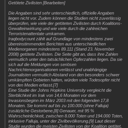
Getötete Zivilisten [Bearbeiten]
Die Angaben sind sehr unterschiedlich, offizielle Angaben
liegen nicht vor. Zudem können die Studien nicht zuverlässig
überprüfen, wie viele der getöteten Zivilisten durch Koalitions-
Gewalteinwirkung und wie viele durch die zahlreichen
Terroristenattentate umkamen.
Iraqbodycount zählt auf Grundlage von mindestens zwei
übereinstimmenden Berichten aus unterschiedlichen
Medienorganen mindestens 89.111 (Stand 23. November
2008) getötete Zivilisten. Die Seite gibt an, dass ihre Zahlen
vermutlich unter den tatsächlichen Opferzahlen liegen. Da sie
sich auf die Meldungen von seriösen
Nachrichtenorganisationen verlässt und unabhängige
Journalisten vermutlich Abstand von den besonders schwer
umkämpften Gebieten halten, würden viele Todesopfer nicht
von den Medien erfasst.[7]
Eine Studie der Johns Hopkins University vergleicht die
Sterblichkeit im Irak von 14,6 Monaten vor dem
Invasionsbeginn im März 2003 mit den folgenden 17,8
Monaten. Sie kommt auf bis zu 100.000 (ohne Falluja)
zusätzliche Gestorbene.[8] Genauer, mit 95 %
Wahrscheinlichkeit, zwischen 8.000 Toten und 194.000 Toten,
inklusive Falluja, unter der Zivilbevölkerung.[9] Laut dieser
Studie wurden die meisten Zivilisten von der Koalition getötet,