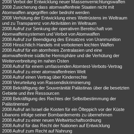
2008 Verbot der Entwicklung neuer Massenvernichtungswaffen
2008 Zusicherung dass atomwaffenfreie Staaten nicht mit
Atomwaffen angegriffen oder bedroht werden
2008 Verhütung der Entwicklung eines Wettrüstens im Weltraum
und zu Transparenz von Aktivitäten im Weltraum
2008 Aufruf zur Senkung der operativen Bereitschaft von
Atomwaffensystemen und Verbot von Atomwaffen
2008 Aufruf zur Beendigung des Einsatzes von Uranmunition
2008 Hinsichtlich Handels mit verbotenen leichten Waffen
2008 Aufruf für ein atomfreies Zentralasien und eine
atomwaffenfreie südliche Hemisphäre und die Verhütung der
Weiterverbreitung im nahen Osten
2008 Aufruf für einem umfassenden Atomtest-Verbots-Vertrag
2008 Aufruf zu einer atomwaffenfreien Welt
2008 Aufruf einen Vertrag über Kinderrechte
2008 Verurteilung von Rassendiskriminierung
2008 Bekräftigung der Souveränität Palästinas über die besetzten
Gebiete und ihre Ressourcen
2008 Bekräftigung des Rechtes der Selbstbestimmung der
Palästinenser
2008 Aufruf an Israel die Kosten für ein Ölteppich vor der Küste
Libanons infolge seiner Bombardements zu übernehmen
2008 Aufruf zu einer neuen Weltwirtschaftsordnung
2008 Aufruf für das Recht der Nationen auf Entwicklung
2008 Aufruf zum Recht auf Nahrung