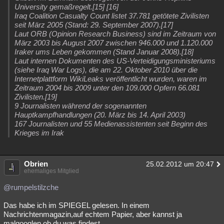
University gemaßregelt.[15] [16]
Iraq Coalition Casualty Count listet 37.781 getötete Zivilisten
seit März 2005 (Stand: 29. September 2007).[17]
Laut ORB (Opinion Research Business) sind im Zeitraum von
März 2003 bis August 2007 zwischen 946.000 und 1.120.000
Iraker ums Leben gekommen (Stand Januar 2008).[18]
Laut internen Dokumenten des US-Verteidigungsministeriums
(siehe Iraq War Logs), die am 22. Oktober 2010 über die
Internetplattform WikiLeaks veröffentlicht wurden, waren im
Zeitraum 2004 bis 2009 unter den 109.000 Opfern 66.081
Zivilisten.[19]
9 Journalisten während der sogenannten
Hauptkampfhandlungen (20. März bis 14. April 2003)
167 Journalisten und 55 Medienassistenten seit Beginn des
Krieges im Irak
Obrien
25.02.2012 um 20:47
ehemaliges Mitglied
@rumpelstilzche
Das habe ich im SPIEGEL gelesen. In einem
Nachrichtenmagazin,auf echtem Papier, aber kannst ja
malgooglen ob du was findest.