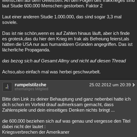
Menschen auf dem Gewissen. An den Folgen des Irakkrieges sind
laut Studie 600.000 Menschen gestorben. Faktor 2
Besucht
Teilgenommen
Alle
Neue
Geschlossen
Laut einer anderen Studie 1.000.000, das sind sogar 3,3 mal
Lesenswert
Schlüsselwörter
soviele.
Das ist nie schön,wenn es auf Zahlen hinaus läuft, aber ich finde
es grotesk,das du hier den Krieg im Irak als Befreiung feierst,als
hätten die USA nur aus humanitären Gründen angegriffen. Das ist
lächerliche Propaganda.
das bezog sich auf Gesamt Allmy und nicht auf diesen Thread
Achso,also einfach mal was herbei geschwurbelt.
rumpelstilzche
25.02.2012 um 20:39
ehemaliges Mitglied
Bitte den Link zu deiner Behauptung und ganz nebenbei hatte ich
dich schon im Vorfeld drauf aufmerksam gemacht, dass
Zahlenspiele und dein einseitiges Denken nichts bringt ...
die 600.000 beziehen sich auf was genau und vergesse den Titel
dabei nicht der lautet :
Kriegsverbrechen der Amerikaner