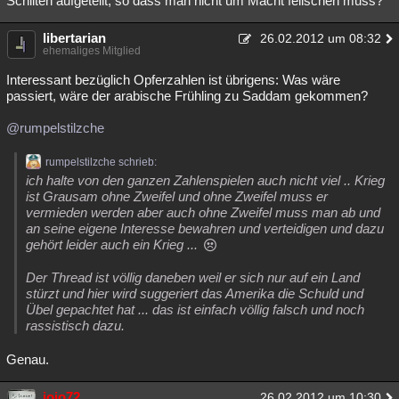
Schiiten aufgeteilt, so dass man nicht um Macht feilschen muss?
libertarian
26.02.2012 um 08:32
ehemaliges Mitglied
Interessant bezüglich Opferzahlen ist übrigens: Was wäre
passiert, wäre der arabische Frühling zu Saddam gekommen?
@rumpelstilzche
rumpelstilzche schrieb:
ich halte von den ganzen Zahlenspielen auch nicht viel .. Krieg
ist Grausam ohne Zweifel und ohne Zweifel muss er
vermieden werden aber auch ohne Zweifel muss man ab und
an seine eigene Interesse bewahren und verteidigen und dazu
gehört leider auch ein Krieg ...
Der Thread ist völlig daneben weil er sich nur auf ein Land
stürzt und hier wird suggeriert das Amerika die Schuld und
Übel gepachtet hat ... das ist einfach völlig falsch und noch
rassistisch dazu.
Genau.
jojo72
26.02.2012 um 10:30