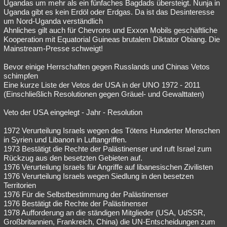
Ugandas um mehr als ein fünfaches Bagdads übersteigt. Nunja in
Uganda gibt es kein Erdöl oder Erdgas. Da ist das Desinteresse
um Nord-Uganda verständlich
Ahnliches gilt auch für Chevrons und Exxon Mobils geschäftliche
Kooperation mit Equatorial Guineas brutalem Diktator Obiang. Die
Mainstream-Presse schweigt!
Bevor einige Herrschaften gegen Russlands und Chinas Vetos
schimpfen
Eine kurze Liste der Vetos der USA in der UNO 1972 - 2011
(Einschließlich Resolutionen gegen Gräuel- und Gewalttaten)
Veto der USA eingelegt - Jahr - Resolution
1972 Verurteilung Israels wegen des Tötens Hunderter Menschen
in Syrien und Libanon in Luftangriffen.
1973 Bestätigt die Rechte der Palästinenser und ruft Israel zum
Rückzug aus den besetzten Gebieten auf.
1976 Verurteilung Israels für Angriffe auf libanesischen Zivilisten
1976 Verurteilung Israels wegen Siedlung in den besetzen
Territorien
1976 Für die Selbstbestimmung der Palästinenser
1976 Bestätigt die Rechte der Palästinenser
1978 Aufforderung an die ständigen Mitglieder (USA, UdSSR,
Großbritannien, Frankreich, China) die UN-Entscheidungen zum