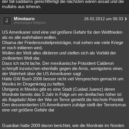
der fall saddams gerechtfertigt die nächsten wären assad und die
mullahs aus teheran.
Minotauro
26.02.2012 um 06:33
ehemaliges Mitglied
US Amerikaner sind eine viel größere Gefahr für den Weltfrieden
als es alle wahrhaben wollen.
Obama der Friedensnobelpreisträger, mal sehen wie viele Kriege
er noch initiieren wird.
Wollen der Welt alles diktieren und stellen sich als Vorbild der
zivilisierten Welt dar.
Dass ich nicht lache. Der mexikanische Präsident Calderon
schimpft inzwischen ebenfalls gegen die Amis, wenigstens einer,
der Wahrheit über die US Amerikaner sagt .
Hätte GW Bush 2006 besser nicht viel Versprechen gemacht um
Mexiko im Drogenkrieg zu helfen.
Übrigens in Mexiko gibt es eine Stadt (Cuidad Juarez) deren
Mordrate bereits das 5 Jahr in Folge um ein dreifaches höher ist
als Bagdads! Aber der War on Terror genießt die höchste Priorität
Den desorientierten US Amerikanern zufolge stellt der Terrorismus
eine viel größere Gefahr dar
Guardian hatte 2009 davon berichtet, wie die Mordrate im Norden