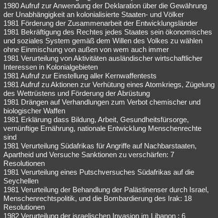
1980 Aufruf zur Anwendung der Deklaration über die Gewährung
der Unabhängigkeit an kolonialisierte Staaten- und Völker
1981 Förderung der Zusammenarbeit der Entwicklungsländer
1981 Bekräftigung des Rechtes jedes Staates sein ökonomisches
und soziales System gemäß dem Willen des Volkes zu wählen
ohne Einmischung von außen von wem auch immer
1981 Verurteilung von Aktivitäten ausländischer wirtschaftlicher
Interessen in Kolonialgebieten
1981 Aufruf zur Einstellung aller Kernwaffentests
1981 Aufruf zu Aktionen zur Verhütung eines Atomkriegs, Zügelung
des Wettrüstens und Förderung der Abrüstung
1981 Drängen auf Verhandlungen zum Verbot chemischer und
biologischer Waffen
1981 Erklärung dass Bildung, Arbeit, Gesundheitsfürsorge,
vernünftige Ernährung, nationale Entwicklung Menschenrechte
sind
1981 Verurteilung Südafrikas für Angriffe auf Nachbarstaaten,
Apartheid und Versuche Sanktionen zu verschärfen: 7
Resolutionen
1981 Verurteilung eines Putschversuches Südafrikas auf die
Seychellen
1981 Verurteilung der Behandlung der Palästinenser durch Israel,
Menschenrechtspolitik, und die Bombardierung des Irak: 18
Resolutionen
1982 Verurteilung der israelischen Invasion im Libanon : 6