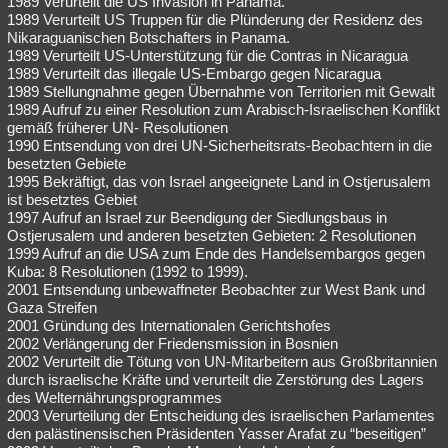
1989 Verurteilt die US Invasion in Panama.
1989 Verurteilt US Truppen für die Plünderung der Residenz des
Nikaraguanischen Botschafters in Panama.
1989 Verurteilt US-Unterstützung für die Contras in Nicaragua
1989 Verurteilt das illegale US-Embargo gegen Nicaragua
1989 Stellungnahme gegen Übernahme von Territorien mit Gewalt
1989 Aufruf zu einer Resolution zum Arabisch-Israelischen Konflikt
gemäß früherer UN- Resolutionen
1990 Entsendung von drei UN-Sicherheitsrats-Beobachtern in die
besetzten Gebiete
1995 Bekräftigt, das von Israel angeeignete Land in Ostjerusalem
ist besetztes Gebiet
1997 Aufruf an Israel zur Beendigung der Siedlungsbaus in
Ostjerusalem und anderen besetzten Gebieten: 2 Resolutionen
1999 Aufruf an die USA zum Ende des Handelsembargos gegen
Kuba: 8 Resolutionen (1992 to 1999).
2001 Entsendung unbewaffneter Beobachter zur West Bank und
Gaza Streifen
2001 Gründung des Internationalen Gerichtshofes
2002 Verlängerung der Friedensmission in Bosnien
2002 Verurteilt die Tötung von UN-Mitarbeitern aus Großbritannien
durch israelische Kräfte und verurteilt die Zerstörung des Lagers
des Welternährungsprogrammes
2003 Verurteilung der Entscheidung des israelischen Parlamentes
den palästinensischen Präsidenten Yasser Arafat zu “beseitigen”