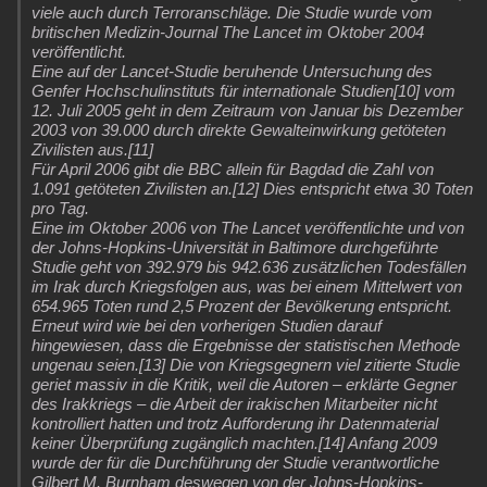
viele auch durch Terroranschläge. Die Studie wurde vom
britischen Medizin-Journal The Lancet im Oktober 2004
veröffentlicht.
Eine auf der Lancet-Studie beruhende Untersuchung des
Genfer Hochschulinstituts für internationale Studien[10] vom
12. Juli 2005 geht in dem Zeitraum von Januar bis Dezember
2003 von 39.000 durch direkte Gewalteinwirkung getöteten
Zivilisten aus.[11]
Für April 2006 gibt die BBC allein für Bagdad die Zahl von
1.091 getöteten Zivilisten an.[12] Dies entspricht etwa 30 Toten
pro Tag.
Eine im Oktober 2006 von The Lancet veröffentlichte und von
der Johns-Hopkins-Universität in Baltimore durchgeführte
Studie geht von 392.979 bis 942.636 zusätzlichen Todesfällen
im Irak durch Kriegsfolgen aus, was bei einem Mittelwert von
654.965 Toten rund 2,5 Prozent der Bevölkerung entspricht.
Erneut wird wie bei den vorherigen Studien darauf
hingewiesen, dass die Ergebnisse der statistischen Methode
ungenau seien.[13] Die von Kriegsgegnern viel zitierte Studie
geriet massiv in die Kritik, weil die Autoren – erklärte Gegner
des Irakkriegs – die Arbeit der irakischen Mitarbeiter nicht
kontrolliert hatten und trotz Aufforderung ihr Datenmaterial
keiner Überprüfung zugänglich machten.[14] Anfang 2009
wurde der für die Durchführung der Studie verantwortliche
Gilbert M. Burnham deswegen von der Johns-Hopkins-