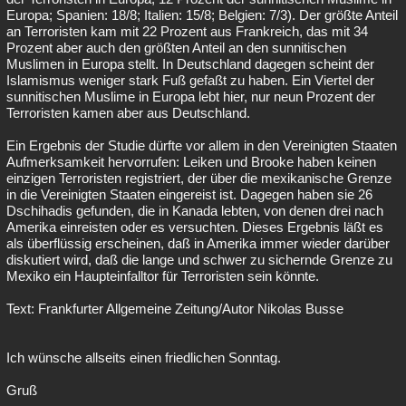
Europa; Spanien: 18/8; Italien: 15/8; Belgien: 7/3). Der größte Anteil
an Terroristen kam mit 22 Prozent aus Frankreich, das mit 34
Prozent aber auch den größten Anteil an den sunnitischen
Muslimen in Europa stellt. In Deutschland dagegen scheint der
Islamismus weniger stark Fuß gefaßt zu haben. Ein Viertel der
sunnitischen Muslime in Europa lebt hier, nur neun Prozent der
Terroristen kamen aber aus Deutschland.
Ein Ergebnis der Studie dürfte vor allem in den Vereinigten Staaten
Aufmerksamkeit hervorrufen: Leiken und Brooke haben keinen
einzigen Terroristen registriert, der über die mexikanische Grenze
in die Vereinigten Staaten eingereist ist. Dagegen haben sie 26
Dschihadis gefunden, die in Kanada lebten, von denen drei nach
Amerika einreisten oder es versuchten. Dieses Ergebnis läßt es
als überflüssig erscheinen, daß in Amerika immer wieder darüber
diskutiert wird, daß die lange und schwer zu sichernde Grenze zu
Mexiko ein Haupteinfalltor für Terroristen sein könnte.
Text: Frankfurter Allgemeine Zeitung/Autor Nikolas Busse
Ich wünsche allseits einen friedlichen Sonntag.
Gruß