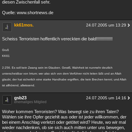
diesen Zwischenfall sehr.
Quelle: www.shortnews.de
kk61mos.
24.07.2005 um 13:29
Scheiss Terroristen hoffentlich vereckten die bald!!!!!!!!!!!!!!
Gruß
KK61
2:256. Es soll kein Zwang sein im Glauben. Gewiß, Wahrheit ist nunmehr deutlich
unterscheidbar von Irrtum; wer also sich von dem Verführer nicht leiten läßt und an Allah
glaubt, der hat sicherlich eine starke Handhabe ergriffen, die kein Brechen kennt; und Allah
ist allhörend, allwissend.
gsb23
24.07.2005 um 14:16
ehemaliges Mitglied
Woher kommen Terroristen? Was bewegt sie zu ihren Taten?
Wählen sie ihre Opfer geziehlt aus oder ist jeder willkommen, der
bei einem Anschlag verletzt oder getötet wird? Heute, wo wir mal
wieder nachdenken, ob sie sich auch mitten unter uns bewegen,