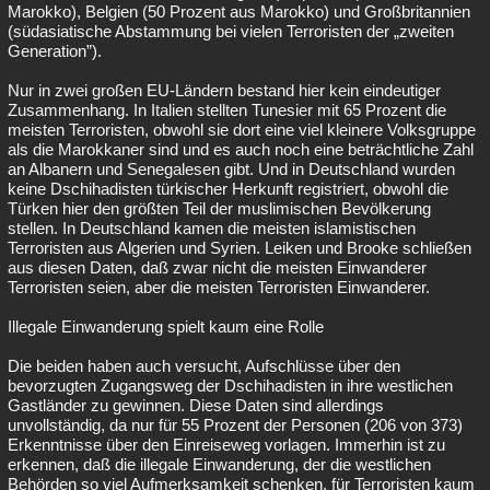
Marokko), Belgien (50 Prozent aus Marokko) und Großbritannien
(südasiatische Abstammung bei vielen Terroristen der „zweiten
Generation”).
Nur in zwei großen EU-Ländern bestand hier kein eindeutiger
Zusammenhang. In Italien stellten Tunesier mit 65 Prozent die
meisten Terroristen, obwohl sie dort eine viel kleinere Volksgruppe
als die Marokkaner sind und es auch noch eine beträchtliche Zahl
an Albanern und Senegalesen gibt. Und in Deutschland wurden
keine Dschihadisten türkischer Herkunft registriert, obwohl die
Türken hier den größten Teil der muslimischen Bevölkerung
stellen. In Deutschland kamen die meisten islamistischen
Terroristen aus Algerien und Syrien. Leiken und Brooke schließen
aus diesen Daten, daß zwar nicht die meisten Einwanderer
Terroristen seien, aber die meisten Terroristen Einwanderer.
Illegale Einwanderung spielt kaum eine Rolle
Die beiden haben auch versucht, Aufschlüsse über den
bevorzugten Zugangsweg der Dschihadisten in ihre westlichen
Gastländer zu gewinnen. Diese Daten sind allerdings
unvollständig, da nur für 55 Prozent der Personen (206 von 373)
Erkenntnisse über den Einreiseweg vorlagen. Immerhin ist zu
erkennen, daß die illegale Einwanderung, der die westlichen
Behörden so viel Aufmerksamkeit schenken, für Terroristen kaum