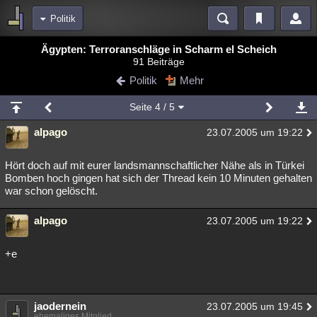
Politik
Bereiche
Ägypten: Terroranschläge in Scharm el Scheich
91 Beiträge
Echtzeit
Diskussionen
Blogs
Videos
Statistiken
Politik
Mehr
Chat
Wiki
Neuigkeiten
2
Seite
4
/ 5
meine Rubriken
alpago
23.07.2005 um 19:22
Menschen
Wissenschaft
Politik
Mystery
Kriminalfälle
Spiritualität
Verschwörungen
Technologie
Ufologie
Hört doch auf mit eurer landsmannschaftlicher Nähe als in Türkei
Bomben hoch gingen hat sich der Thread kein 10 Minuten gehalten
war schon gelöscht.
Natur
Umfragen
Unterhaltung
weitere Rubriken
alpago
23.07.2005 um 19:22
Philosophie
Träume
Orte
Esoterik
Literatur
+e
Astronomie
Helpdesk
Gruppen
Gaming
Filme
Musik
Clash
Verbesserungen
Allmystery
English
jaodernein
23.07.2005 um 19:45
Übersichten
ehemaliges Mitglied