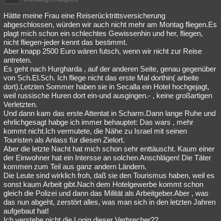
Besucht
Teilgenommen
Alle
Neue
Geschlossen
Hätte meine Frau eine Reiserücktrittsversicherung
abgeschlossen, würden wir auch nicht mehr am Montag fliegen.Es
Lesenswert
Schlüsselwörter
plagt mich schon ein schlechtes Gewissenhin und her, fliegen,
nicht fliegen-jeder kennt das bestimmt.
Aber knapp 2500 Euro wären futsch, wenn wir nicht zur Reise
antreten.
Es geht nach Hurgharda , auf der anderen Seite, genau gegenüber
von Sch.El.Sch. Ich fliege nicht das erste Mal dorthin( arbeite
dort).Letzten Sommer haben sie in Secalla ein Hotel hochgejagt,
weil russische Huren dort ein-und ausgingen.- , keine großartigen
Verletzten.
Und dann kam das erste Attentat in Scharm.Dann lange Ruhe und
ehrlichgesagt habge ich immer behauptet: Das wars , mehr
kommt nicht.Ich vermutete, die Nähe zu Israel mit seinen
Touristen als Anlass für diesen Zielort.
Aber die letzte Nacht hat mich schon sehr enttäuscht. Kaum einer
der Einwohner hat ein Intersse an solchen Anschlägen! Die Täter
kommen zum Teil aus ganz andern Ländern.
Die Leute sind wirklich froh, daß sie den Tourismus haben, weil es
sonst kaum Arbeit gibt.Nach dem Hotelgewerbe kommt schon
gleich die Polizei und dann das Milität als Arbeitgeber.Aber , was
das nun abgeht, zerstört alles, was man sich in den letzten Jahren
aufgebaut hat!
Ich verstehe nicht die Logig dieser Verbrecher??