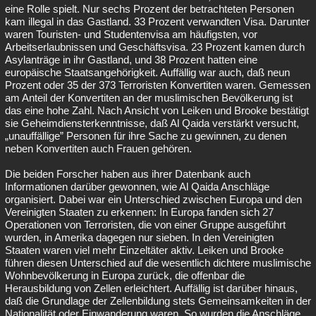
eine Rolle spielt. Nur sechs Prozent der betrachteten Personen
kam illegal in das Gastland. 33 Prozent verwandten Visa. Darunter
waren Touristen- und Studentenvisa am häufigsten, vor
Arbeitserlaubnissen und Geschäftsvisa. 23 Prozent kamen durch
Asylanträge in ihr Gastland, und 38 Prozent hatten eine
europäische Staatsangehörigkeit. Auffällig war auch, daß neun
Prozent oder 35 der 373 Terroristen Konvertiten waren. Gemessen
am Anteil der Konvertiten an der muslimischen Bevölkerung ist
das eine hohe Zahl. Nach Ansicht von Leiken und Brooke bestätigt
sie Geheimdiensterkenntnisse, daß Al Qaida verstärkt versucht,
„unauffällige” Personen für ihre Sache zu gewinnen, zu denen
neben Konvertiten auch Frauen gehören.
Die beiden Forscher haben aus ihrer Datenbank auch
Informationen darüber gewonnen, wie Al Qaida Anschläge
organisiert. Dabei war ein Unterschied zwischen Europa und den
Vereinigten Staaten zu erkennen: In Europa fanden sich 27
Operationen von Terroristen, die von einer Gruppe ausgeführt
wurden, in Amerika dagegen nur sieben. In den Vereinigten
Staaten waren viel mehr Einzeltäter aktiv. Leiken und Brooke
führen diesen Unterschied auf die wesentlich dichtere muslimische
Wohnbevölkerung in Europa zurück, die offenbar die
Herausbildung von Zellen erleichtert. Auffällig ist darüber hinaus,
daß die Grundlage der Zellenbildung stets Gemeinsamkeiten in der
Nationalität oder Einwanderung waren. So wurden die Anschläge