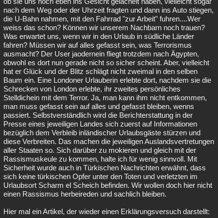
ob sie uns noch eben ins Gesicht gelächelt haben, vielleicht sogar
nach dem Weg oder der Uhrzeit fragten und dann ins Auto stiegen,
die U-Bahn nahmen, mit den Fahrrad "zur Arbeit" fuhren....Wer
weiss das schon? Können wir unserem Nachbarn noch trauen?
Was erwartet uns, wenn wir in den Urlaub in südliche Länder
fahren? Müssen wir auf alles gefasst sein, was Terrorismus
ausmacht? Der User jaodernein fliegt trotzdem nach Ägypten,
obwohl es dort nun gerade nicht so sicher scheint. Aber, vielleicht
hat er Glück und der Blitz schlägt nicht zweimal in den selben
Baum ein. Eine Londoner Urlauberin erlebte dort, nachdem sie die
Schrecken von London erlebte, ihr zweites persönliches
Stelldichein mit dem Terror. Ja, man kann ihm nicht entkommen,
man muss gefasst sein auf alles und gefasst bleiben, wenns
passiert. Selbstverständlich wird die Berichterstattung in der
Presse eines jeweiligen Landes sich zuerst auf Informationen
bezüglich dem Verbleib inländischer Urlaubsgäste stürzen und
diese Verbreiten. Das machen die jeweiligen Auslandsvertretungen
aller Staaten so. Sich darüber zu mokieren und gleich mit der
Rassismuskeule zu kommen, halte ich für wenig sinnvoll. Mit
Sicherheit wurde auch in Türkischen Nachrichten erwähnt, dass
sich keine türkischen Opfer unter den Toten und verletzten im
Urlaubsort Scharm el Scheich befinden. Wir wollen doch hier nicht
einen Rassismus herbeireden und sachlich bleiben.
Hier mal ein Artikel, der wieder einen Erklärungsversuch darstellt: