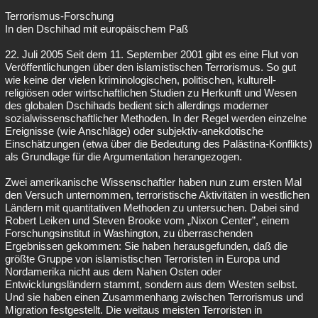
Terrorismus-Forschung
In den Dschihad mit europäischem Paß
22. Juli 2005 Seit dem 11. September 2001 gibt es eine Flut von
Veröffentlichungen über den islamistischen Terrorismus. So gut
wie keine der vielen kriminologischen, politischen, kulturell-
religiösen oder wirtschaftlichen Studien zu Herkunft und Wesen
des globalen Dschihads bedient sich allerdings moderner
sozialwissenschaftlicher Methoden. In der Regel werden einzelne
Ereignisse (wie Anschläge) oder subjektiv-anekdotische
Einschätzungen (etwa über die Bedeutung des Palästina-Konflikts)
als Grundlage für die Argumentation herangezogen.
Zwei amerikanische Wissenschaftler haben nun zum ersten Mal
den Versuch unternommen, terroristische Aktivitäten in westlichen
Ländern mit quantitativen Methoden zu untersuchen. Dabei sind
Robert Leiken und Steven Brooke vom „Nixon Center”, einem
Forschungsinstitut in Washington, zu überraschenden
Ergebnissen gekommen: Sie haben herausgefunden, daß die
größte Gruppe von islamistischen Terroristen in Europa und
Nordamerika nicht aus dem Nahen Osten oder
Entwicklungsländern stammt, sondern aus dem Westen selbst.
Und sie haben einen Zusammenhang zwischen Terrorismus und
Migration festgestellt. Die weitaus meisten Terroristen in