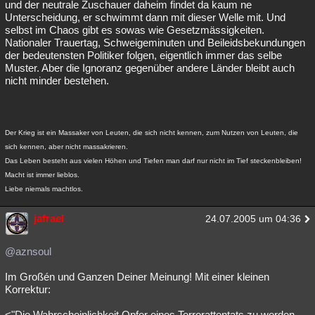
und der neutrale Zuschauer daheim findet da kaum ne
Unterscheidung, er schwimmt dann mit dieser Welle mit. Und
selbst im Chaos gibt es sowas wie Gesetzmässigkeiten.
Nationaler Trauertag, Schweigeminuten und Beileidsbekundungen
der bedeutensten Politiker folgen, eigentlich immer das selbe
Muster. Aber die Ignoranz gegenüber andere Länder bleibt auch
nicht minder bestehen.
Der Krieg ist ein Massaker von Leuten, die sich nicht kennen, zum Nutzen von Leuten, die
sich kennen, aber nicht massakrieren.
Das Leben besteht aus vielen Höhen und Tiefen man darf nur nicht im Tief steckenbleiben!
Macht ist immer lieblos.
Liebe niemals machtlos.
jafrael
24.07.2005 um 04:36
@aznsoul
Im Großén und Ganzen Deiner Meinung! Mit einer kleinen
Korrektur:
<"Die Wahrscheinlichkeit Opfer eines Terrorattentats zu werden,