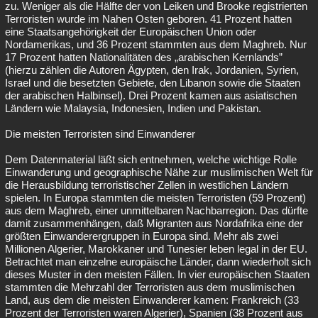
zu. Weniger als die Hälfte der von Leiken und Brooke registrierten
Terroristen wurde im Nahen Osten geboren. 41 Prozent hatten
eine Staatsangehörigkeit der Europäischen Union oder
Nordamerikas, und 36 Prozent stammten aus dem Maghreb. Nur
17 Prozent hatten Nationalitäten des „arabischen Kernlands”
(hierzu zählen die Autoren Ägypten, den Irak, Jordanien, Syrien,
Israel und die besetzten Gebiete, den Libanon sowie die Staaten
der arabischen Halbinsel). Drei Prozent kamen aus asiatischen
Ländern wie Malaysia, Indonesien, Indien und Pakistan.
Die meisten Terroristen sind Einwanderer
Dem Datenmaterial läßt sich entnehmen, welche wichtige Rolle
Einwanderung und geographische Nähe zur muslimischen Welt für
die Herausbildung terroristischer Zellen in westlichen Ländern
spielen. In Europa stammten die meisten Terroristen (59 Prozent)
aus dem Maghreb, einer unmittelbaren Nachbarregion. Das dürfte
damit zusammenhängen, daß Migranten aus Nordafrika eine der
größten Einwanderergruppen in Europa sind. Mehr als zwei
Millionen Algerier, Marokkaner und Tunesier leben legal in der EU.
Betrachtet man einzelne europäische Länder, dann wiederholt sich
dieses Muster in den meisten Fällen. In vier europäischen Staaten
stammten die Mehrzahl der Terroristen aus dem muslimischen
Land, aus dem die meisten Einwanderer kamen: Frankreich (33
Prozent der Terroristen waren Algerier), Spanien (38 Prozent aus