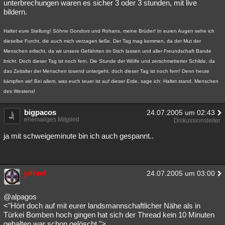
unterbrechungen waren es sicher 3 oder 3 stunden, mit live
bildern.
Haltet eure Stellung! Söhne Gondors und Rohans, meine Brüder! In euren Augen sehe ich
dieselbe Furcht, die auch mich verzagen ließe. Der Tag mag kommen, da der Mut der
Menschen erlischt, da wir unsere Gefährten im Stich lassen und aller Freundschaft Bande
bricht. Doch dieser Tag ist noch fern. Die Stunde der Wölfe und zerschmetterter Schilde, da
das Zeitalter der Menschen tosend untergeht, doch dieser Tag ist noch fern! Denn heute
kämpfen wir! Bei allem, was euch teuer ist auf dieser Erde, sage ich: Haltet stand, Menschen
des Westens!
bigpacos
24.07.2005 um 02:43
ehemaliges Mitglied
Diskussionsleiter
ja mit schweigeminute bin ich auch gespannt..
jafrael
24.07.2005 um 03:00
@alpagos
<"Hört doch auf mit eurer landsmannschaftlicher Nähe als in
Türkei Bomben hoch gingen hat sich der Thread kein 10 Minuten
gehalten war schon gelöscht.">