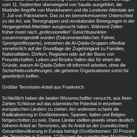
vom 11. September überwiegend von Saudis ausgeführt, die
Madrider Angriffe von Marokkanern und die Londoner Attentate am
7. Juli von Pakistanern. Das ist ein bemerkenswerter Unterschied
zu der Art, wie Terrorgruppen und revolutionäre Bewegungen in der
Vergangenheit Attentäter ausgesucht haben. Während Zellen
früher meist nach „professionellen” Gesichtspunkten
zusammengestellt wurden (Dokumentenfälscher, Fahrer,
Sprengstoffexperte), entstehen die Al-Qaida-Gruppen offenbar
vornehmlich auf der Grundlage der Zugehörigkeit zu Familien,
Nationalitäten, Dörfern, Regionen oder auf der Basis von
Freundschaften. Leiken und Brooke halten das für einen der
Gründe, warum Al-Qaida-Zellen oft informell arbeiten, ohne die
Sicherheitsvorkehrungen, die geheime Organisationen sonst für
gewöhnlich treffen.
Größter Terroristen-Anteil aus Frankreich
Schließlich haben die beiden Wissenschaftler versucht, aus ihren
Zahlen Schlüsse auf das islamistische Potential in einzelnen
europäischen Ländern zu ziehen. Am weitesten scheint die
Radikalisierung in Großbritannien, Spanien, Italien und Belgien
fortgeschritten zu sein. Diese Länder stellten jeweils einen deutlich
höheren Anteil an Terroristen, als ihr Anteil an der (sunnitischen)
Gesamtbevölkerung in Europa beträgt (Großbritannien: 20 Prozent
der Terroristen in Europa, 12 Prozent der sunnitischen Muslime in