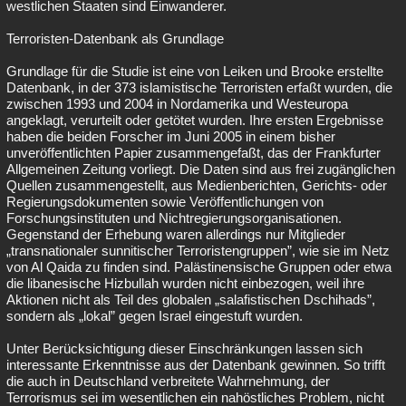
westlichen Staaten sind Einwanderer.
Terroristen-Datenbank als Grundlage
Grundlage für die Studie ist eine von Leiken und Brooke erstellte
Datenbank, in der 373 islamistische Terroristen erfaßt wurden, die
zwischen 1993 und 2004 in Nordamerika und Westeuropa
angeklagt, verurteilt oder getötet wurden. Ihre ersten Ergebnisse
haben die beiden Forscher im Juni 2005 in einem bisher
unveröffentlichten Papier zusammengefaßt, das der Frankfurter
Allgemeinen Zeitung vorliegt. Die Daten sind aus frei zugänglichen
Quellen zusammengestellt, aus Medienberichten, Gerichts- oder
Regierungsdokumenten sowie Veröffentlichungen von
Forschungsinstituten und Nichtregierungsorganisationen.
Gegenstand der Erhebung waren allerdings nur Mitglieder
„transnationaler sunnitischer Terroristengruppen”, wie sie im Netz
von Al Qaida zu finden sind. Palästinensische Gruppen oder etwa
die libanesische Hizbullah wurden nicht einbezogen, weil ihre
Aktionen nicht als Teil des globalen „salafistischen Dschihads”,
sondern als „lokal” gegen Israel eingestuft wurden.
Unter Berücksichtigung dieser Einschränkungen lassen sich
interessante Erkenntnisse aus der Datenbank gewinnen. So trifft
die auch in Deutschland verbreitete Wahrnehmung, der
Terrorismus sei im wesentlichen ein nahöstliches Problem, nicht