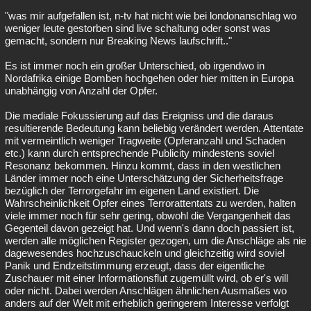
"was mir aufgefallen ist, n-tv hat nicht wie bei londonanschlag wo
weniger leute gestorben sind live schaltung oder sonst was
gemacht, sondern nur Breaking News laufschrift.."
Es ist immer noch ein großer Unterschied, ob irgendwo in
Nordafrika einige Bomben hochgehen oder hier mitten in Europa
unabhängig von Anzahl der Opfer.
Die mediale Fokussierung auf das Ereigniss und die daraus
resultierende Bedeutung kann beliebig verändert werden. Attentate
mit vermeintlich weniger Tragweite (Opferanzahl und Schaden
etc.) kann durch entsprechende Publicity mindestens soviel
Resonanz bekommen. Hinzu kommt, dass in den westlichen
Länder immer noch eine Unterschätzung der Sicherheitsfrage
bezüglich der Terrorgefahr im eigenen Land existiert. Die
Wahrscheinlichkeit Opfer eines Terrorattentats zu werden, halten
viele immer noch für sehr gering, obwohl die Vergangenheit das
Gegenteil davon gezeigt hat. Und wenn's dann doch passiert ist,
werden alle möglichen Register gezogen, um die Anschläge als nie
dagewesendes hochzuschauckeln und gleichzeitig wird soviel
Panik und Endzeitstimmung erzeugt, dass der eigentliche
Zuschauer mit einer Informationsflut zugemüllt wird, ob er's will
oder nicht. Dabei werden Anschlägen ähnlichen Ausmaßes wo
anders auf der Welt mit erheblich geringerem Interesse verfolgt