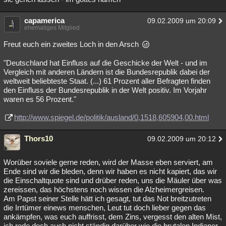
capamerica
09.02.2009 um 20:09
ehemaliges Mitglied
Freut euch ein zweites Loch in den Arsch
"Deutschland hat Einfluss auf die Geschicke der Welt - und im
Vergleich mit anderen Ländern ist die Bundesrepublik dabei der
weltweit beliebteste Staat. (...) 61 Prozent aller Befragten finden
den Einfluss der Bundesrepublik in der Welt positiv. Im Vorjahr
waren es 56 Prozent."
http://www.spiegel.de/politik/ausland/0,1518,605904,00.html
Thors10
09.02.2009 um 20:12
Worüber soviele gerne reden, wird der Masse eben serviert, am
Ende sind wir die bleden, denn wir haben es nicht kapiert, das wir
die Einschaltquote sind und drüber reden, uns die Mäuler über was
zereissen, das höchstens noch wissen die Alzheimergreisen.
Am Papst seiner Stelle hätt ich gesagt, tut das Not breitzutreten
die Irrtümer einews menschen, Leut tut doch lieber gegen das
ankämpfen, was euch auffrisst, dem Zins, vergesst den alten Mist,
ich rede doch auch nicht ständig darüber wie die brutalen Indianer