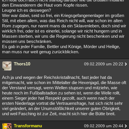
den Einwanderern die Haut vom Kopfe rissen.
Leugne ich es deswegen?
Wer war dabei, seid so frei, ein Kriegsgefangenenlager im großen
Stil, mit eben allem, was das Reich nicht will, war schon im alten
Rom zugegen, nur nannt mans da ein Sklavenleben, doch sind wir
wirklich frei, oder ist es einerlei, solange wir nicht hungern und in
Massen sterben, wir uns die Regierung nicht beschenken und wir
müssen uns beschränken.
Es gab in jeder Familie, Bettler und Könige, Mörder und Heilige,
man muss nur weit genug zurückblicken.
Thors10
09.02.2009 um 20:22
Ach ja und wegen der Reichskristallnacht, fast jeder hat da
mitgemacht, wie schon im Mittelalter die Hexenjagd, die Masse oft
der Verstand versagt, wenn Wellen stupsen und mitziehn, wie
heute noch im Fußballstadion zu sehen ist, wenn die Welle rollt,
einem Sieger jeder hat Respekt gezollt, auch wenn nach der
ersten Niederlage vortrat die Vertrauensfrage, hat sich nicht sehr
viel geändert, an der Unumstößlichkeit unserer guten Obrigkeit,
und weil Fasching ist zur Zeit, macht sich hier die Bütte breit.
Transformanu
09.02.2009 um 20:44