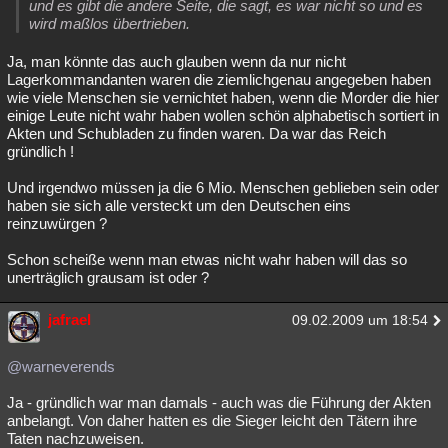
und es gibt die andere Seite, die sagt, es war nicht so und es
Besucht
Teilgenommen
Alle
Neue
Geschlossen
wird maßlos übertrieben.
Ja, man könnte das auch glauben wenn da nur nicht
Lesenswert
Schlüsselwörter
Lagerkommandanten waren die ziemlichgenau angegeben haben
wie viele Menschen sie vernichtet haben, wenn die Morder die hier
einige Leute nicht wahr haben wollen schön alphabetisch sortiert in
Akten und Schubladen zu finden waren. Da war das Reich
gründlich !
Und irgendwo müssen ja die 6 Mio. Menschen geblieben sein oder
haben sie sich alle versteckt um den Deutschen eins
reinzuwürgen ?
Schon scheiße wenn man etwas nicht wahr haben will das so
unerträglich grausam ist oder ?
jafrael
09.02.2009 um 18:54
@warneverends
Ja - gründlich war man damals - auch was die Führung der Akten
anbelangt. Von daher hatten es die Sieger leicht den Tätern ihre
Taten nachzuweisen.