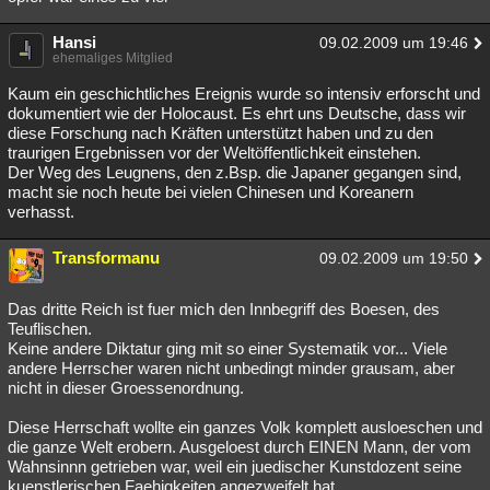
Hansi
09.02.2009 um 19:46
ehemaliges Mitglied
Kaum ein geschichtliches Ereignis wurde so intensiv erforscht und
dokumentiert wie der Holocaust. Es ehrt uns Deutsche, dass wir
diese Forschung nach Kräften unterstützt haben und zu den
traurigen Ergebnissen vor der Weltöffentlichkeit einstehen.
Der Weg des Leugnens, den z.Bsp. die Japaner gegangen sind,
macht sie noch heute bei vielen Chinesen und Koreanern
verhasst.
Transformanu
09.02.2009 um 19:50
Das dritte Reich ist fuer mich den Innbegriff des Boesen, des
Teuflischen.
Keine andere Diktatur ging mit so einer Systematik vor... Viele
andere Herrscher waren nicht unbedingt minder grausam, aber
nicht in dieser Groessenordnung.
Diese Herrschaft wollte ein ganzes Volk komplett ausloeschen und
die ganze Welt erobern. Ausgeloest durch EINEN Mann, der vom
Wahnsinnn getrieben war, weil ein juedischer Kunstdozent seine
kuenstlerischen Faehigkeiten angezweifelt hat.