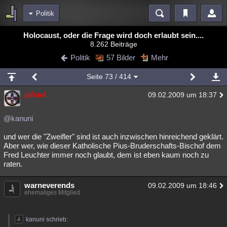
Politik
Bereiche
Holocaust, oder die Frage wird doch erlaubt sein....
8.262 Beiträge
Echtzeit
Diskussionen
Blogs
Videos
Statistiken
Politik
57 Bilder
Mehr
Chat
Wiki
Neuigkeiten
2
Seite
73
/ 414
meine Rubriken
jafrael
09.02.2009 um 18:37
Menschen
Wissenschaft
Politik
Mystery
Kriminalfälle
Spiritualität
Verschwörungen
Technologie
Ufologie
@kanuni
und wer die "Zweifler" sind ist auch inzwischen hinreichend geklärt.
Natur
Umfragen
Unterhaltung
Aber wer, wie dieser Katholische Pius-Bruderschafts-Bischof dem
weitere Rubriken
Fred Leuchter immer noch glaubt, dem ist eben kaum noch zu
raten.
Philosophie
Träume
Orte
Esoterik
Literatur
warneverends
09.02.2009 um 18:46
Astronomie
Helpdesk
Gruppen
Gaming
Filme
ehemaliges Mitglied
Musik
Clash
Verbesserungen
Allmystery
English
kanuni schrieb:
Übersichten