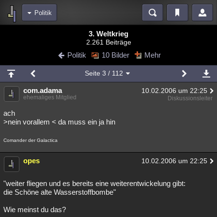
Politik
Bereiche
3. Weltkrieg
2.261 Beiträge
Echtzeit
Diskussionen
Blogs
Videos
Statistiken
Politik
10 Bilder
Mehr
Chat
Wiki
Neuigkeiten
Seite
3
/ 112
meine Rubriken
com.adama
10.02.2006 um 22:25
Menschen
Wissenschaft
Politik
Mystery
Kriminalfälle
ehemaliges Mitglied
Diskussionsleiter
Spiritualität
Verschwörungen
Technologie
Ufologie
ach
>nein vorallem < da muss ein ja hin
Natur
Umfragen
Unterhaltung
Comander der Galactica
weitere Rubriken
Philosophie
opes
Träume
Orte
Esoterik
Literatur
10.02.2006 um 22:25
Astronomie
Helpdesk
Gruppen
Gaming
Filme
"weiter fliegen und es bereits eine weiterentwickelung gibt:
die Schöne alte Wasserstoffbombe"
Musik
Clash
Verbesserungen
Allmystery
English
Wie meinst du das?
Übersichten