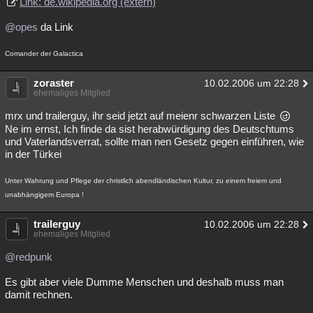
Link: de.wikipedia.org (extern)
@opes
da Link
Comander der Galactica
zoraster
10.02.2006 um 22:28
ehemaliges Mitglied
mrx und trailerguy, ihr seid jetzt auf meienr schwarzen Liste
Ne im ernst, Ich finde da sist herabwürdigung des Deutschtums
und Vaterlandsverrat, sollte man nen Gesetz gegen einführen, wie
in der Türkei
Unter Wahrung und Pflege der christlich abendländischen Kultur, zu einem freiem und
unabhängigem Europa !
trailerguy
10.02.2006 um 22:28
ehemaliges Mitglied
@redpunk
Es gibt aber viele Dumme Menschen und deshalb muss man
damit rechnen.