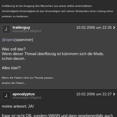
Besucht
Teilgenommen
Alle
Neue
Geschlossen
Aufklärung ist der Ausgang des Menschen aus seiner selbst verschuldeten
Unmündigkeit.Unmündigkeit ist das Unvermögen sich seines Verstandes ohne Leitung eines
Lesenswert
Schlüsselwörter
anderen zu bedienen.
trailerguy
10.02.2006 um 22:25
ehemaliges Mitglied
@opes
(spammer)
Was soll das?
Wenn dieser Thread überflüssig ist kümmern sich die Mods.
schon darum.
Alles klar!?
Wenn die Fakten nicht zur Theorie passen,
ändere die Fakten...
apocalyptus
10.02.2006 um 22:27
ehemaliges Mitglied
meine antwort: JA!
frage ist nicht OB, sondern WANN und dann gegebenenfalls auch