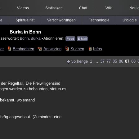
s
Videos
Statistiken
Chat
Wiki
Neuig
le
Spiritualität
Verschwörungen
Technologie
Ufologie
Burka in Bonn
üsselwörter:
Bonn
,
Burka
▪ Abonnieren:
Feed
E-Mail
der
Beobachten
Antworten
Suchen
Infos
vorherige
1
...
37
77
85
86
87
88
r Regelfall. Die Freiwilligensind
ngen werden zu behaupten, sietun es
l bekannt, wojemand
schräg angeschaut. (Zumindest eine