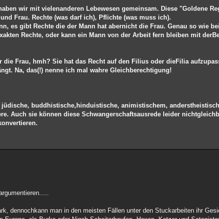
haben wir mit vielenanderen Lebewesen gemeinsam. Diese "Goldene Rege
und Frau. Rechte (was darf ich), Pflichte (was muss ich).
nn, es gibt Rechte die der Mann hat abernicht die Frau. Genau so wie bei
akten Rechte, oder kann ein Mann von der Arbeit fern bleiben mit derB
für die Frau, hmh? Sie hat das Recht auf den Filius oder dieFilia aufzup
gt. Na, das(!) nenne ich mal wahre Gleichberechtigung!
e, jüdische, buddhistische,hinduistische, animistischem, anderstheistisc
ere. Auch sie können diese Schwangerschaftsausrede leider nichtgleichb
konvertieren.
argumentieren.....
rk, dennochkann man in den meisten Fällen unter den Stuckarbeiten ihr Gesi