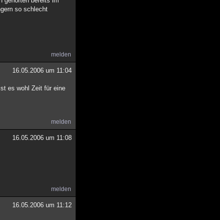
n gehörten bereits im
gern so schlecht
melden
16.05.2006 um 11:04
t es wohl Zeit für eine
melden
16.05.2006 um 11:08
melden
16.05.2006 um 11:12