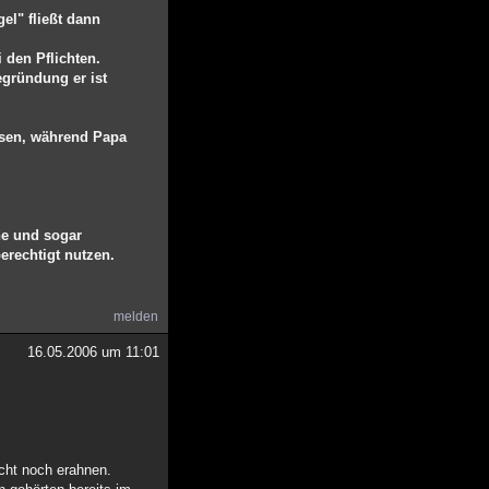
l" fließt dann
 den Pflichten.
egründung er ist
assen, während Papa
he und sogar
erechtigt nutzen.
melden
16.05.2006 um 11:01
cht noch erahnen.