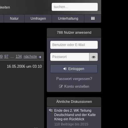
keiten
Natur
Umfragen
Unterhaltung
7
8
8
Nutzer anwesend
89
97
...
134
nächste
16.05.2006 um 03:10
Einloggen
Passwort vergessen?
Konto erstellen
Ähnliche Diskussionen
Ende des 2. WK Teilung
Deutschland und der Kalte
Krieg ein Rückblick
110 Beiträge bis 2015