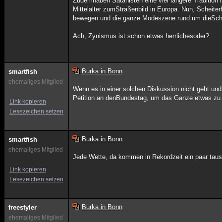
Zudemhaben Satanisten eine viel längere Tradition 
Mittelalter zumStraßenbild in Europa. Nun, Scheit
bewegen und die ganze Modeszene rund um dieSchei
Ach, Zynismus ist schon etwas herrlichesoder?
Burka in Bonn
smartfish
ehemaliges Mitglied
Wenn es in einer solchen Diskussion nicht geht und 
Petition an denBundestag, um das Ganze etwas zu
Link kopieren
Lesezeichen setzen
Burka in Bonn
smartfish
ehemaliges Mitglied
Jede Wette, da kommen in Rekordzeit ein paar tau
Link kopieren
Lesezeichen setzen
Burka in Bonn
freestyler
ehemaliges Mitglied