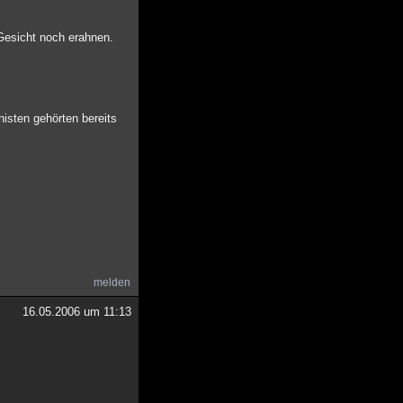
Gesicht noch erahnen.
isten gehörten bereits
melden
16.05.2006 um 11:13