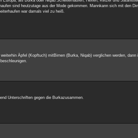
in Europa, als Burka oder Niqab.Scheiterhaufen, Hexen, Ketzer und Sataniste
erhaufen sind heutzutage aus der Mode gekommen. Mannkann sich mit den Din
terhaufen war damals viel zu heiß.
weiterhin Äpfel (Kopftuch) mitBirnen (Burka, Niqab) verglichen werden, dann is
 beschleunigen.
send Unterschriften gegen die Burkazusammen.