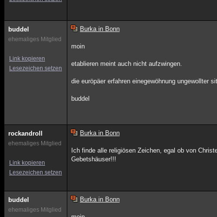
Burka in Bonn
buddel
ehemaliges Mitglied
moin
Link kopieren
etablieren meint auch nicht aufzwingen.
Lesezeichen setzen
die euröpäer erfahren einegewöhnung ungewollter si
buddel
Burka in Bonn
rockandroll
ehemaliges Mitglied
Ich finde alle religiösen Zeichen, egal ob von Chri
Gebetshäuser!!!
Link kopieren
Lesezeichen setzen
Burka in Bonn
buddel
ehemaliges Mitglied
moin