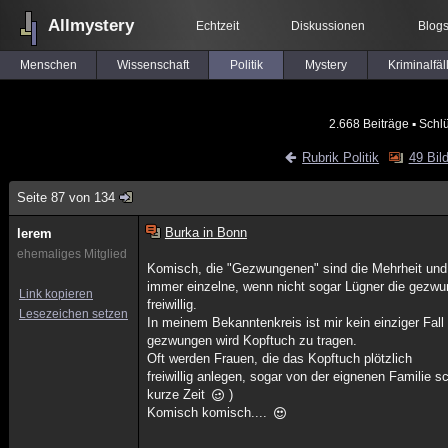
Allmystery
Echtzeit
Diskussionen
Blog
Menschen
Wissenschaft
Politik
Mystery
Kriminalfäl
2.668 Beiträge
▪ Schl
Rubrik Politik
49 Bil
Seite 87 von 134
Burka in Bonn
lerem
ehemaliges Mitglied
Komisch, die "Gezwungenen" sind die Mehrheit und de
immer einzelne, wenn nicht sogar Lügner die gezwu
Link kopieren
freiwillig.
Lesezeichen setzen
In meinem Bekanntenkreis ist mir kein einziger Fal
gezwungen wird Kopftuch zu tragen.
Oft werden Frauen, die das Kopftuch plötzlich
freiwillig anlegen, sogar von der eignenen Familie 
kurze Zeit
)
Komisch komisch....