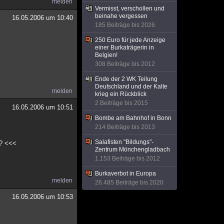
melden
Vermisst, verschollen und
beinahe vergessen
16.05.2006 um 10:40
185 Beiträge bis 2026
250 Euro für jede Anzeige
einer Burkaträgerin in
Belgien!
308 Beiträge bis 2012
Ende der 2 WK Teilung
Deutschland und der Kalte
melden
krieg ein Rückblick
2 Beiträge bis 2015
16.05.2006 um 10:51
Bombe am Bahnhof in Bonn
214 Beiträge bis 2013
Salafisten "Bildungs"-
t? <<<
Zentrum Mönchengladbach
1.153 Beiträge bis 2012
Burkaverbot in Europa
melden
26.485 Beiträge bis 2020
16.05.2006 um 10:53