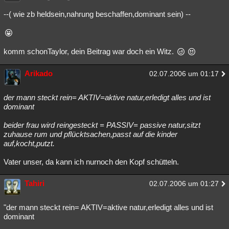
Besucht
Teilgenommen
Alle
Neue
Geschlossen
--( wie zb heldsein,nahrung beschaffen,dominant sein) --
Lesenswert
Schlüsselwörter
komm schonTaylor, dein Beitrag war doch ein Witz.
Arikado
02.07.2006 um 01:17
der mann steckt rein= AKTIV=aktive natur,erledigt alles und ist
dominant
beider frau wird reingesteckt = PASSIV= passive natur,sitzt
zuhause rum und pflücktsachen,passt auf die kinder
auf,kocht,putzt.
Vater unser, da kann ich nurnoch den Kopf schütteln.
Tahiri
02.07.2006 um 01:27
"der mann steckt rein= AKTIV=aktive natur,erledigt alles und ist
dominant