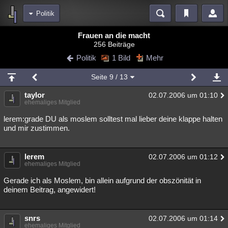
Politik
Bereiche
Frauen an die macht
256 Beiträge
Echtzeit
Diskussionen
Blogs
Videos
Statistiken
Politik
1 Bild
Mehr
Chat
Wiki
Neuigkeiten
Seite
9
/ 13
meine Rubriken
taylor
02.07.2006 um 01:10
Menschen
Wissenschaft
Politik
Mystery
Kriminalfälle
ehemaliges Mitglied
Spiritualität
Verschwörungen
Technologie
Ufologie
lerem:grade DU als moslem solltest mal lieber deine klappe halten
und mir zustimmen.
Natur
Umfragen
Unterhaltung
weitere Rubriken
lerem
02.07.2006 um 01:12
ehemaliges Mitglied
Philosophie
Träume
Orte
Esoterik
Literatur
Gerade ich als Moslem, bin allein aufgrund der obszönität in
Astronomie
Helpdesk
Gruppen
Gaming
Filme
deinem Beitrag, angewidert!
Musik
Clash
Verbesserungen
Allmystery
English
snrs
02.07.2006 um 01:14
Übersichten
ehemaliges Mitglied